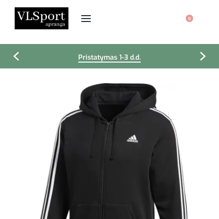
0
Pristatymas 1-3 d.d.