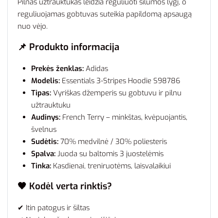
Pilnas užtrauktukas leidžia reguliuoti šilumos lygį, o
reguliuojamas gobtuvas suteikia papildomą apsaugą
nuo vėjo.
📌
Produkto informacija
Prekės ženklas:
Adidas
Modelis:
Essentials 3-Stripes Hoodie S98786
Tipas:
Vyriškas džemperis su gobtuvu ir pilnu
užtrauktuku
Audinys:
French Terry – minkštas, kvėpuojantis,
švelnus
Sudėtis:
70% medvilnė / 30% poliesteris
Spalva:
Juoda su baltomis 3 juostelėmis
Tinka:
Kasdienai, treniruotėms, laisvalaikiui
🖤
Kodėl verta rinktis?
✔ Itin patogus ir šiltas