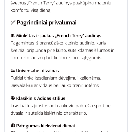
švelnus „French Terry“ audinys pasirūpina maloniu
komfortu visą dieną.
✅
Pagrindiniai privalumai
🧵 Minkštas ir jaukus „French Terry“ audinys
Pagamintas iš prancūziško kilpinio audinio, kuris
švelniai priglunda prie kūno, suteikdamas šilumos ir
komforto jausmą bet kokiomis oro sąlygomis.
👟 Universalus dizainas
Puikiai tinka kasdieniam dėvėjimui, kelionėms,
laisvalaikiui ar vidaus bei lauko treniruotėms.
🎯 Klasikinis Adidas stilius
Trys baltos juostos ant rankovių pabrėžia sportinę
dvasią ir suteikia išskirtinio charakterio.
🧥 Patogumas kiekvienai dienai