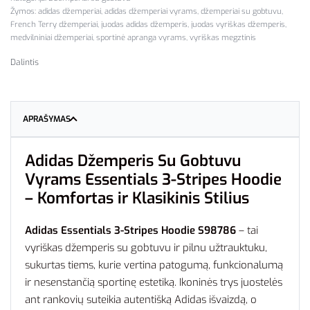
Žymos:
adidas džemperiai
,
adidas džemperiai vyrams
,
džemperiai su gobtuvu
,
French Terry džemperiai
,
juodas adidas džemperis
,
juodas vyriškas džemperis
,
medvilniniai džemperiai
,
sportinė apranga vyrams
,
vyriškas megztinis
Dalintis
APRAŠYMAS
Adidas Džemperis Su Gobtuvu
Vyrams Essentials 3-Stripes Hoodie
– Komfortas ir Klasikinis Stilius
Adidas Essentials 3-Stripes Hoodie S98786
– tai
vyriškas džemperis su gobtuvu ir pilnu užtrauktuku,
sukurtas tiems, kurie vertina patogumą, funkcionalumą
ir nesenstančią sportinę estetiką. Ikoninės trys juostelės
ant rankovių suteikia autentišką Adidas išvaizdą, o