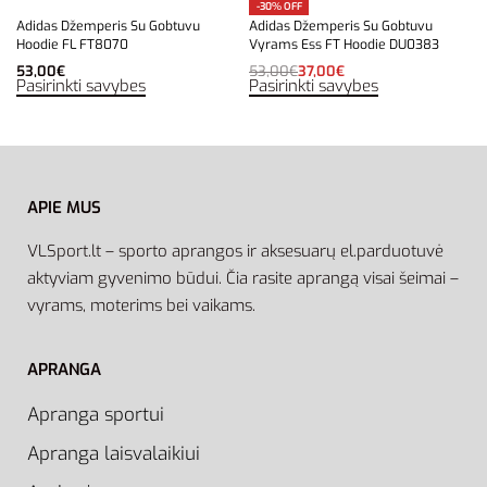
-30% OFF
Adidas Džemperis Su Gobtuvu
Adidas Džemperis Su Gobtuvu
Hoodie FL FT8070
Vyrams Ess FT Hoodie DU0383
53,00
€
53,00
€
37,00
€
Pasirinkti savybes
Pasirinkti savybes
APIE MUS
VLSport.lt – sporto aprangos ir aksesuarų el.parduotuvė
aktyviam gyvenimo būdui. Čia rasite aprangą visai šeimai –
vyrams, moterims bei vaikams.
APRANGA
Apranga sportui
Apranga laisvalaikiui