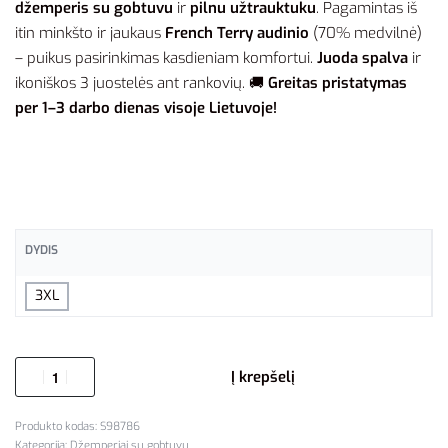
džemperis su gobtuvu
ir
pilnu užtrauktuku
. Pagamintas iš
itin minkšto ir jaukaus
French Terry audinio
(70% medvilnė)
– puikus pasirinkimas kasdieniam komfortui.
Juoda spalva
ir
ikoniškos 3 juostelės ant rankovių. 🚚
Greitas pristatymas
per 1–3 darbo dienas visoje Lietuvoje!
DYDIS
3XL
Į krepšelį
S98786
Kategorija:
Džemperiai su gobtuvu