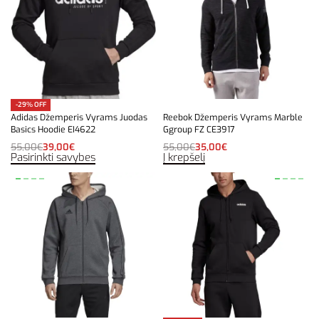
-29% OFF
Adidas Džemperis Vyrams Juodas
Reebok Džemperis Vyrams Marble
Basics Hoodie EI4622
Ggroup FZ CE3917
55,00
€
39,00
€
55,00
€
35,00
€
Pasirinkti savybes
Į krepšelį