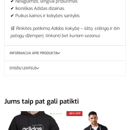
✔ Nesiglamžo, lengvai prižiūrimas
✔ Ikoniškas Adidas dizainas
✔ Puikus kainos ir kokybės santykis
🛒
Rinkitės patikimą Adidas kokybę – šiltą, stilingą ir itin
patogų džemperį, tinkantį bet kuriam sezonui.
INFORMACIJA APIE PRODUKTĄ
DYDŽIŲ LENTELĖ
Jums taip pat gali patikti
-36% OFF