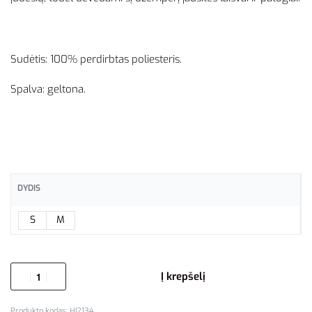
Sudėtis: 100% perdirbtas poliesteris.
Spalva: geltona.
DYDIS
S
M
Į krepšelį
HI2134