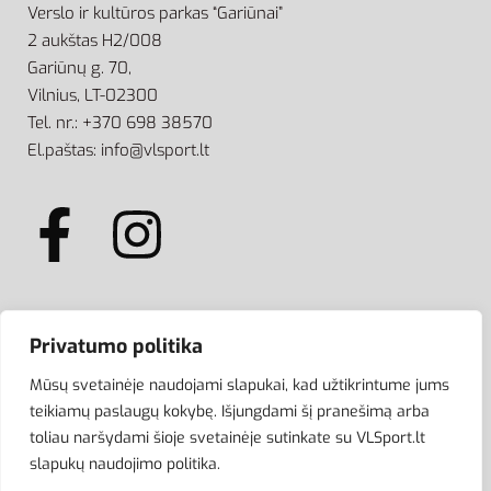
Verslo ir kultūros parkas “Gariūnai”
2 aukštas H2/008
Gariūnų g. 70,
Vilnius, LT-02300
Tel. nr.: +370 698 38570
El.paštas: info@vlsport.lt
ATSISKAITYMAS
Privatumo politika
Mūsų svetainėje naudojami slapukai, kad užtikrintume jums
teikiamų paslaugų kokybę. Išjungdami šį pranešimą arba
toliau naršydami šioje svetainėje sutinkate su VLSport.lt
slapukų naudojimo politika.