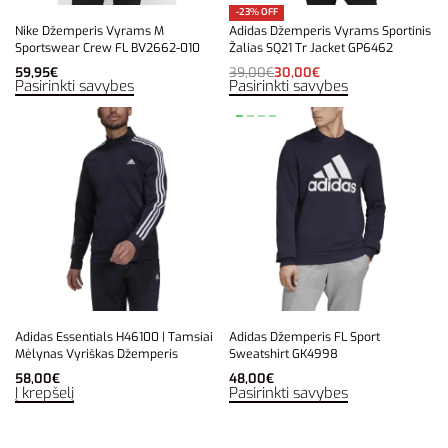
-23% OFF
Nike Džemperis Vyrams M
Adidas Džemperis Vyrams Sportinis
Sportswear Crew FL BV2662-010
Žalias SQ21 Tr Jacket GP6462
59,95
€
39,00
€
30,00
€
Pasirinkti savybes
Pasirinkti savybes
Adidas Essentials H46100 | Tamsiai
Adidas Džemperis FL Sport
Mėlynas Vyriškas Džemperis
Sweatshirt GK4998
58,00
€
48,00
€
Į krepšelį
Pasirinkti savybes