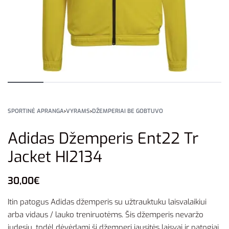
SPORTINĖ APRANGA
›
VYRAMS
›
DŽEMPERIAI BE GOBTUVO
Adidas Džemperis Ent22 Tr
Jacket HI2134
30,00
€
Itin patogus Adidas džemperis su užtrauktuku laisvalaikiui
arba vidaus / lauko treniruotėms. Šis džemperis nevaržo
judesių, todėl dėvėdami šį džemperį jausitės laisvai ir patogiai.