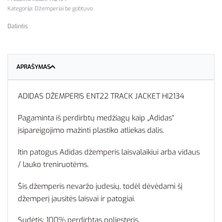
Kategorija:
Džemperiai be gobtuvo
Dalintis
APRAŠYMAS
ADIDAS DŽEMPERIS ENT22 TRACK JACKET HI2134
Pagaminta iš perdirbtų medžiagų kaip „Adidas“
įsipareigojimo mažinti plastiko atliekas dalis.
Itin patogus Adidas džemperis laisvalaikiui arba vidaus
/ lauko treniruotėms.
Šis džemperis nevaržo judesių, todėl dėvėdami šį
džemperį jausitės laisvai ir patogiai.
Sudėtis: 100% perdirbtas poliesteris.