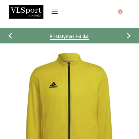
0
Pristatymas 1-3 d.d.