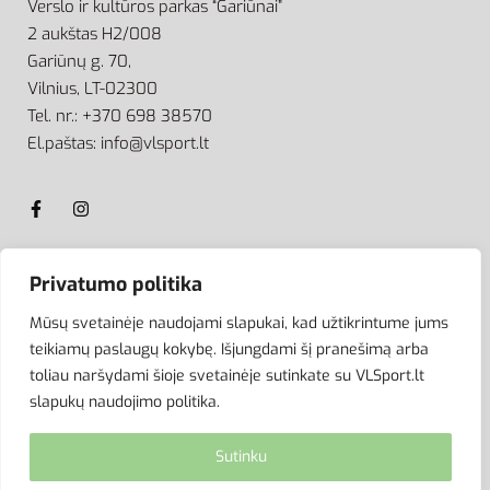
Verslo ir kultūros parkas “Gariūnai”
2 aukštas H2/008
Gariūnų g. 70,
Vilnius, LT-02300
Tel. nr.: +370 698 38570
El.paštas: info@vlsport.lt
Privatumo politika
ATSISKAITYMAS
Mūsų svetainėje naudojami slapukai, kad užtikrintume jums
teikiamų paslaugų kokybę. Išjungdami šį pranešimą arba
toliau naršydami šioje svetainėje sutinkate su VLSport.lt
slapukų naudojimo politika.
Sutinku