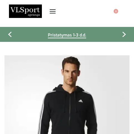
0
Pristatymas 1-3 d.d.