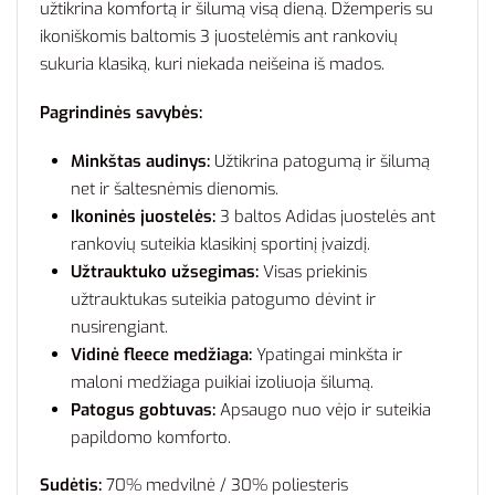
užtikrina komfortą ir šilumą visą dieną. Džemperis su
ikoniškomis baltomis 3 juostelėmis ant rankovių
sukuria klasiką, kuri niekada neišeina iš mados.
Pagrindinės savybės:
Minkštas audinys:
Užtikrina patogumą ir šilumą
net ir šaltesnėmis dienomis.
Ikoninės juostelės:
3 baltos Adidas juostelės ant
rankovių suteikia klasikinį sportinį įvaizdį.
Užtrauktuko užsegimas:
Visas priekinis
užtrauktukas suteikia patogumo dėvint ir
nusirengiant.
Vidinė fleece medžiaga:
Ypatingai minkšta ir
maloni medžiaga puikiai izoliuoja šilumą.
Patogus gobtuvas:
Apsaugo nuo vėjo ir suteikia
papildomo komforto.
Sudėtis:
70% medvilnė / 30% poliesteris