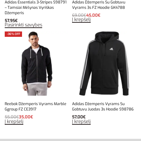
Adidas Essentials 3-Stripes S98791
Adidas Džemperis Su Gobtuvu
– Tamsiai Mėlynas Vyriškas
Vyrams 3s FZ Hoodie GK4788
Džemperis
69,00
€
45,00
€
Į krepšelį
57,95
€
Pasirinkti savybes
-36% OFF
Reebok Džemperis Vyrams Marble
Adidas Džemperis Vyrams Su
Ggroup FZ CE3917
Gobtuvu Juodas 3s Hoodie S98786
55,00
€
35,00
€
57,00
€
Į krepšelį
Į krepšelį