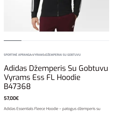
SPORTINĖ APRANGA
›
VYRAMS
›
DŽEMPERIAI SU GOBTUVU
Adidas Džemperis Su Gobtuvu
Vyrams Ess FL Hoodie
B47368
57,00
€
Adidas Essentials Fleece Hoodie – patogus džemperis su