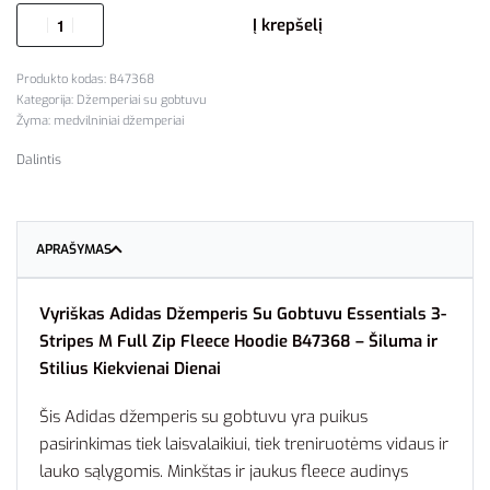
Į krepšelį
B47368
Kategorija:
Džemperiai su gobtuvu
Žyma:
medvilniniai džemperiai
Dalintis
APRAŠYMAS
Vyriškas Adidas Džemperis Su Gobtuvu Essentials 3-
Stripes M Full Zip Fleece Hoodie B47368 – Šiluma ir
Stilius Kiekvienai Dienai
Šis Adidas džemperis su gobtuvu yra puikus
pasirinkimas tiek laisvalaikiui, tiek treniruotėms vidaus ir
lauko sąlygomis. Minkštas ir jaukus fleece audinys