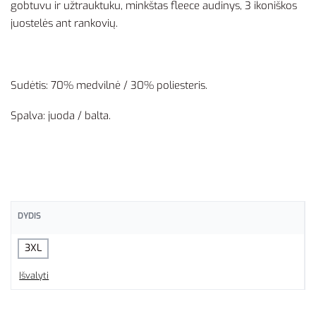
gobtuvu ir užtrauktuku, minkštas fleece audinys, 3 ikoniškos
juostelės ant rankovių.
Sudėtis: 70% medvilnė / 30% poliesteris.
Spalva: juoda / balta.
DYDIS
3XL
Išvalyti