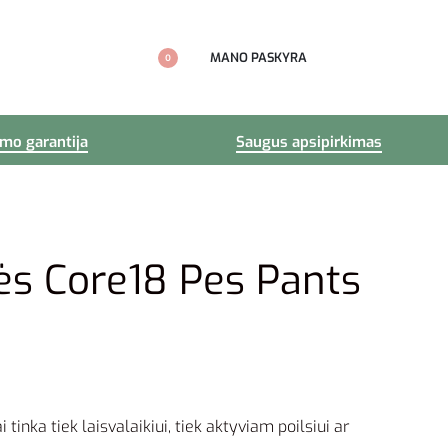
MANO PASKYRA
0
imo garantija
Saugus apsipirkimas
ės Core18 Pes Pants
 tinka tiek laisvalaikiui, tiek aktyviam poilsiui ar