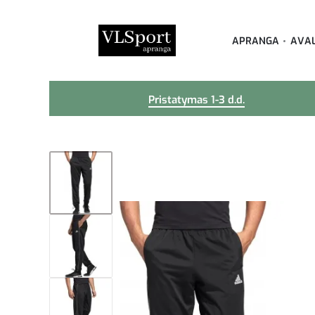
APRANGA
AVA
Pristatymas 1-3 d.d.