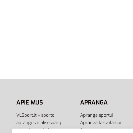
48,00
€
32
Į krepšel
XL/Tall
Adidas Kelnės Sportinės Vyrams
Tiro Track Cu Pants GQ1049
48,00
€
35,00
€
-27% OFF
Į krepšelį
APIE MUS
APRANGA
VLSport.lt – sporto
Apranga sportui
aprangos ir aksesuarų
Apranga laisvalaikiui
el.parduotuvė aktyviam
Avalynė