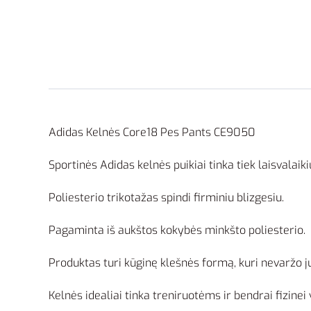
Adidas Kelnės Core18 Pes Pants CE9050
Sportinės Adidas kelnės puikiai tinka tiek laisvalaikiu
Poliesterio trikotažas spindi firminiu blizgesiu.
Pagaminta iš aukštos kokybės minkšto poliesterio.
Produktas turi kūginę klešnės formą, kuri nevaržo 
Kelnės idealiai tinka treniruotėms ir bendrai fizinei v