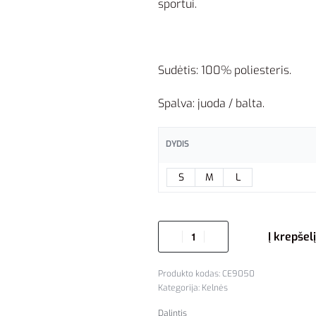
sportui.
Sudėtis: 100% poliesteris.
Spalva: juoda / balta.
DYDIS
S
M
L
Į krepšelį
CE9050
Kategorija:
Kelnės
Dalintis