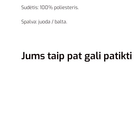
Sudėtis: 100% poliesteris.
Spalva: juoda / balta.
Jums taip pat gali patikti
S
Reebok 
OH Pant