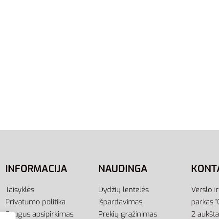
,00
€
-33% OFF
į
XS
Adidas Kelnės Vyrams Co
SW Pants CV3753
39,00
€
29,00
€
-26% OFF
Į krepšelį
INFORMACIJA
NAUDINGA
KONT
Taisyklės
Dydžių lentelės
Verslo i
Privatumo politika
Išpardavimas
parkas “
Saugus apsipirkimas
Prekių grąžinimas
2 aukšt