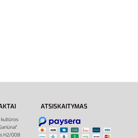
XS
S
L
XL
re18
Adidas Kelnės Vyrams Juodos M
BL FT Pants GK8968
47,95
€
Pasirinkti savybes
AKTAI
ATSISKAITYMAS
r kultūros
Gariūnai”
as H2/008