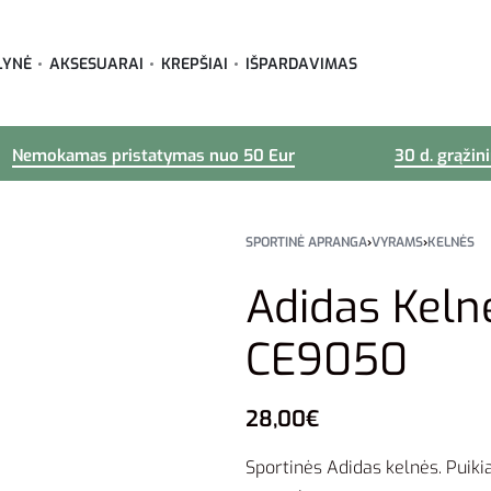
LYNĖ
AKSESUARAI
KREPŠIAI
IŠPARDAVIMAS
Nemokamas pristatymas nuo 50 Eur
30 d. grąžin
SPORTINĖ APRANGA
›
VYRAMS
›
KELNĖS
Adidas Keln
CE9050
28,00
€
Sportinės Adidas kelnės. Puikiai