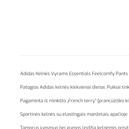
Adidas Kelnės Vyrams Essentials Feelcomfy Pants
Patogios Adidas kelnės kiekvienai dienai. Puikiai tinka
Pagaminta iš minkšto „French terry“ (prancūziško kilp
Sportinės kelnės su elastingais manžetais apačioje 
Tamprus juosmuo bei gumos leidžia kelnėmis prisita