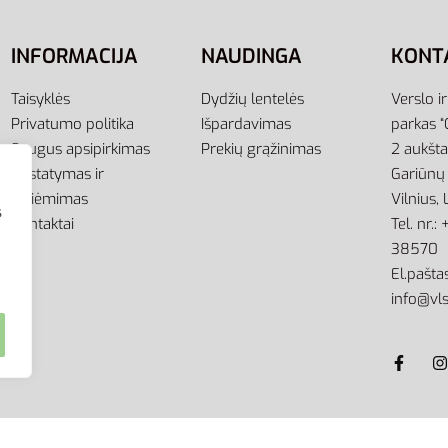
INFORMACIJA
NAUDINGA
KONT
Taisyklės
Dydžių lentelės
Verslo i
Privatumo politika
Išpardavimas
parkas “
Saugus apsipirkimas
Prekių grąžinimas
2 aukšt
Pristatymas ir
Gariūnų 
atsiėmimas
Vilnius,
s
Kontaktai
Tel. nr.
38570
El.paštas
info@vls