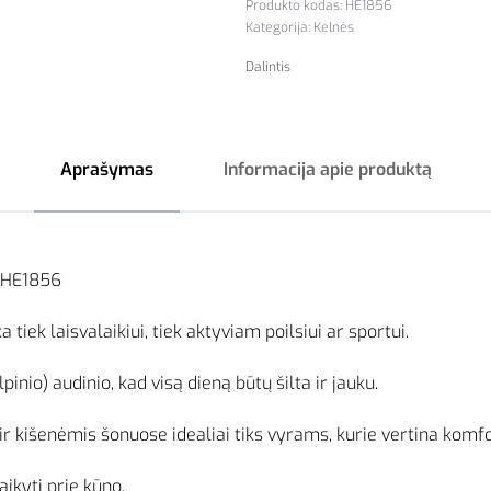
HE1856
Kategorija:
Kelnės
Dalintis
Aprašymas
Informacija apie produktą
 HE1856
 tiek laisvalaikiui, tiek aktyviam poilsiui ar sportui.
inio) audinio, kad visą dieną būtų šilta ir jauku.
ir kišenėmis šonuose idealiai tiks vyrams, kurie vertina komfo
ikyti prie kūno.