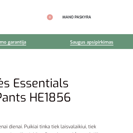
MANO PASKYRA
0
imo garantija
Saugus apsipirkimas
ės Essentials
Pants HE1856
i dienai. Puikiai tinka tiek laisvalaikiui, tiek