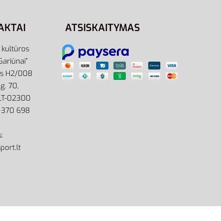
AKTAI
ATSISKAITYMAS
r kultūros
Gariūnai”
as H2/008
g. 70,
 LT-02300
: +370 698
:
port.lt