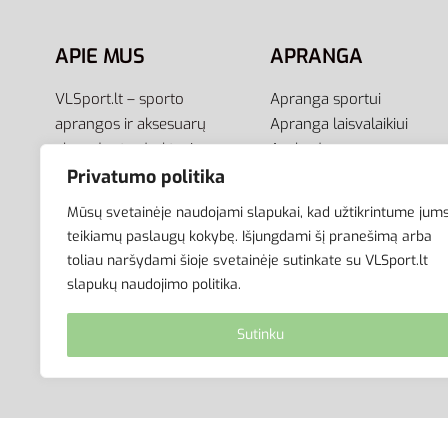
APIE MUS
APRANGA
VLSport.lt – sporto
Apranga sportui
aprangos ir aksesuarų
Apranga laisvalaikiui
el.parduotuvė aktyviam
Avalynė
gyvenimo būdui. Čia rasite
Aksesuarai
Privatumo politika
aprangą visai šeimai –
Krepšiai
Mūsų svetainėje naudojami slapukai, kad užtikrintume jum
vyrams, moterims bei
teikiamų paslaugų kokybę. Išjungdami šį pranešimą arba
vaikams.
toliau naršydami šioje svetainėje sutinkate su VLSport.lt
slapukų naudojimo politika.
Sutinku