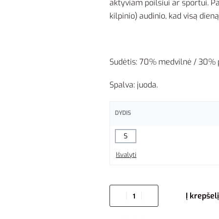
aktyviam poilsiui ar sportui. 
kilpinio) audinio, kad visą dieną
Sudėtis: 70% medvilnė / 30% p
Spalva: juoda.
DYDIS
S
Išvalyti
Į krepšelį