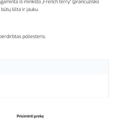
Pagaminta iš minkšto „French terry“ (prancūziško
 būtų šilta ir jauku.
erdirbtas poliesteris.
Prisiminti prekę