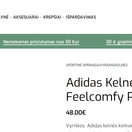
LYNĖ
AKSESUARAI
KREPŠIAI
IŠPARDAVIMAS
Nemokamas pristatymas nuo 50 Eur
30 d. grąžin
SPORTINĖ APRANGA
›
VYRAMS
›
KELNĖS
Adidas Keln
Feelcomfy 
48,00
€
Vyriškos Adidas kelnės kiekviena