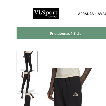
APRANGA
AVA
Pristatymas 1-3 d.d.