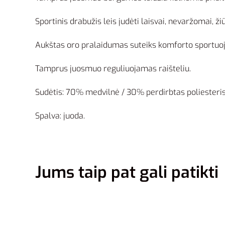
Sportinis drabužis leis judėti laisvai, nevaržomai, žiūr
Aukštas oro pralaidumas suteiks komforto sportuoja
Tamprus juosmuo reguliuojamas raišteliu.
Sudėtis: 70% medvilnė / 30% perdirbtas poliesteris
Spalva: juoda.
Jums taip pat gali patikti