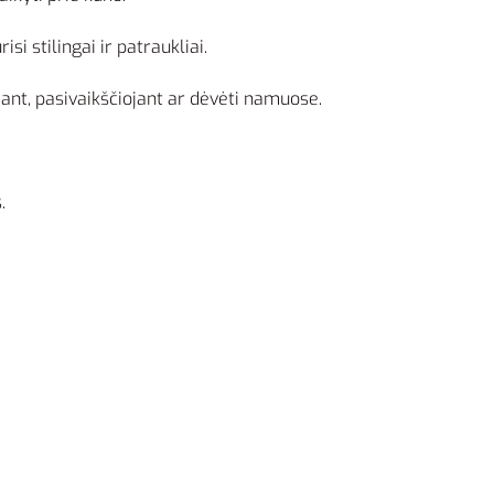
isi stilingai ir patraukliai.
nt, pasivaikščiojant ar dėvėti namuose.
.