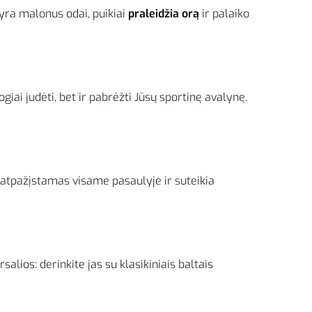
 yra malonus odai, puikiai
praleidžia orą
ir palaiko
giai judėti, bet ir pabrėžti Jūsų sportinę avalynę.
 atpažįstamas visame pasaulyje ir suteikia
salios: derinkite jas su klasikiniais baltais