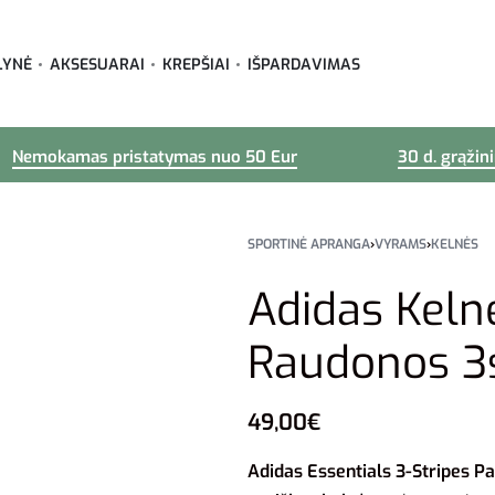
LYNĖ
AKSESUARAI
KREPŠIAI
IŠPARDAVIMAS
Nemokamas pristatymas nuo 50 Eur
30 d. grąžin
SPORTINĖ APRANGA
›
VYRAMS
›
KELNĖS
Adidas Keln
Raudonos 3
49,00
€
Adidas Essentials 3-Stripes P