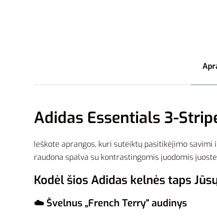
Apr
Adidas Essentials 3-Strip
Ieškote aprangos, kuri suteiktų pasitikėjimo savimi
raudona spalva su kontrastingomis juodomis juostelė
Kodėl šios Adidas kelnės taps Jū
☁️ Švelnus „French Terry“ audinys