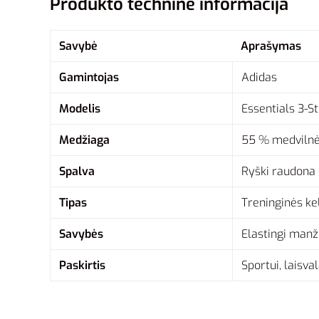
Produkto techninė informacija
Savybė
Aprašymas
Gamintojas
Adidas
Modelis
Essentials 3-S
Medžiaga
55 % medvilnė 
Spalva
Ryški raudona 
Tipas
Treninginės ke
Savybės
Elastingi manž
Paskirtis
Sportui, laisval