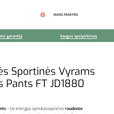
MANO PASKYRA
0
imo garantija
Saugus apsipirkimas
ės Sportinės Vyrams
s Pants FT JD1880
ants
– tai energija spinduliuojančios
raudonos