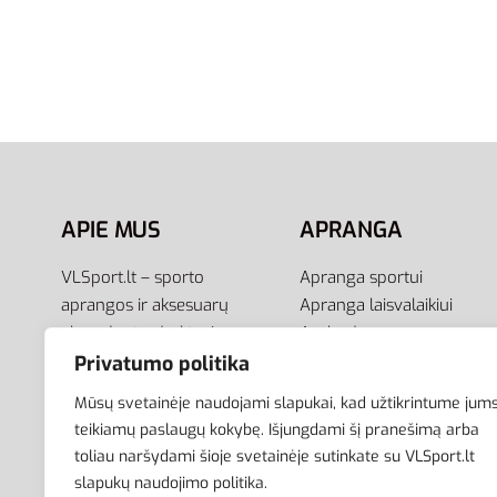
XS
S
XS
S
Adidas 
Reebok Sportinės Kelnės Vyrams
BL FT 
Workout Ready Pant CW5031
47,95
€
39,95
€
29,95
€
-25% OFF
Pasirink
Pasirinkti savybes
APIE MUS
APRANGA
VLSport.lt – sporto
Apranga sportui
aprangos ir aksesuarų
Apranga laisvalaikiui
el.parduotuvė aktyviam
Avalynė
gyvenimo būdui. Čia rasite
Aksesuarai
Privatumo politika
aprangą visai šeimai –
Krepšiai
Mūsų svetainėje naudojami slapukai, kad užtikrintume jum
vyrams, moterims bei
teikiamų paslaugų kokybę. Išjungdami šį pranešimą arba
vaikams.
toliau naršydami šioje svetainėje sutinkate su VLSport.lt
slapukų naudojimo politika.