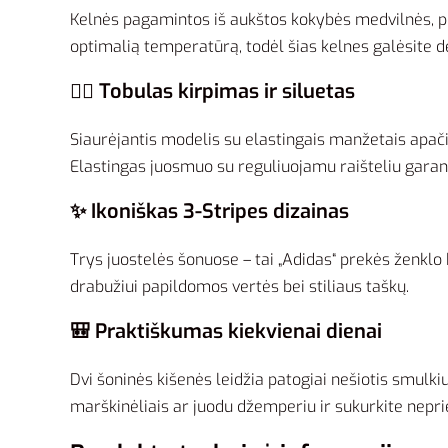
Kelnės pagamintos iš aukštos kokybės medvilnės, poli
optimalią temperatūrą, todėl šias kelnes galėsite dė
🏃‍♂️ Tobulas kirpimas ir siluetas
Siaurėjantis modelis su elastingais manžetais apačioj
Elastingas juosmuo su reguliuojamu raišteliu garantu
✨ Ikoniškas 3-Stripes dizainas
Trys juostelės šonuose – tai „Adidas“ prekės ženklo
drabužiui papildomos vertės bei stiliaus taškų.
🎒 Praktiškumas kiekvienai dienai
Dvi šoninės kišenės leidžia patogiai nešiotis smulkius
marškinėliais ar juodu džemperiu ir sukurkite neprie