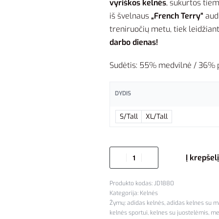
vyriškos kelnės
, sukurtos tiem
iš švelnaus
„French Terry“
audi
treniruočių metu, tiek leidžiant
darbo dienas!
Sudėtis: 55% medvilnė / 36% po
DYDIS
S/Tall
XL/Tall
Į krepšelį
JD1880
Kategorija:
Kelnės
Žymų:
adidas kelnės
,
adidas kelnes su m
kelnės sportui
,
kelnes su juostelėmis
,
me