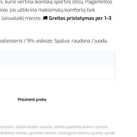
s, kurie vertina ikonišką sportinį stilių. Pagamintos
nio, jos užtikrina maksimalų komfortą tiek
 laisvalaikį mieste. 🚚
Greitas pristatymas per 1–3
liesteris / 9% viskozė. Spalva: raudona / juoda.
Prisiminti prekę
anzetais
,
adidas kelnes vyrams
,
adidas sportinės kelnės vyrams
,
dvilninės kelnės
,
sportinės kelnės
,
treningines kelnes vyrams
,
vyriski