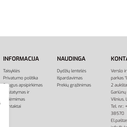
L
XL
Kelnės Vyrams Juodos M
Pants GK8968
ti savybes
INFORMACIJA
NAUDINGA
KONT
Taisyklės
Dydžių lentelės
Verslo i
Privatumo politika
Išpardavimas
parkas “
Saugus apsipirkimas
Prekių grąžinimas
2 aukšt
Pristatymas ir
Gariūnų 
atsiėmimas
Vilnius,
s
Kontaktai
Tel. nr.
38570
El.paštas