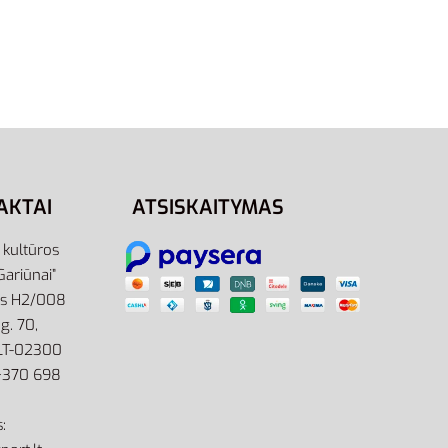
XS
M
XL
L/Tall
Adidas Kelnės Vyrams Pilkos
Essentials 3S FT GK9001
43,95
€
Pasirinkti savybes
AKTAI
ATSISKAITYMAS
r kultūros
Gariūnai”
as H2/008
g. 70,
 LT-02300
: +370 698
: