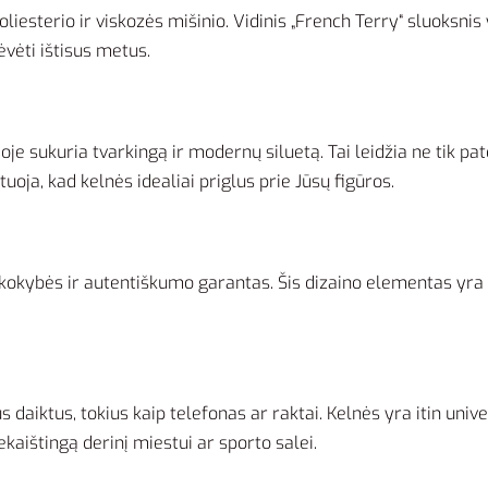
esterio ir viskozės mišinio. Vidinis „French Terry“ sluoksnis
vėti ištisus metus.
e sukuria tvarkingą ir modernų siluetą. Tai leidžia ne tik pato
oja, kad kelnės idealiai priglus prie Jūsų figūros.
 kokybės ir autentiškumo garantas. Šis dizaino elementas yra
 daiktus, tokius kaip telefonas ar raktai. Kelnės yra itin univer
kaištingą derinį miestui ar sporto salei.