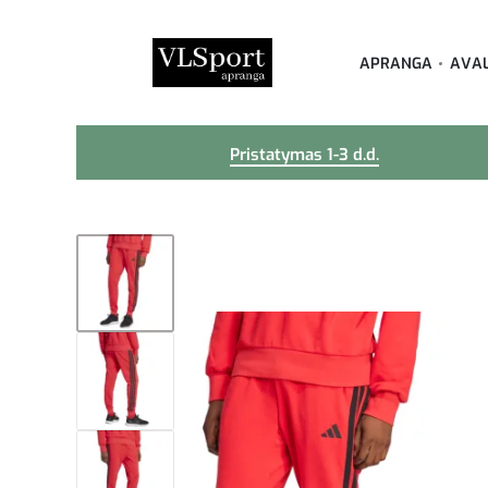
APRANGA
AVA
Pristatymas 1-3 d.d.