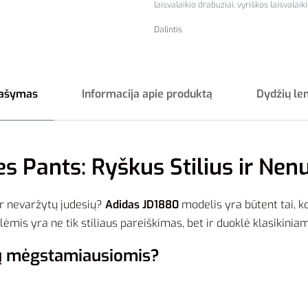
laisvalaikio drabuziai
,
vyriškos laisvalaik
Dalintis
ašymas
Informacija apie produktą
Dydžių le
es Pants: Ryškus Stilius ir Nen
 ir nevaržytų judesių?
Adidas JD1880
modelis yra būtent tai, ko
mis yra ne tik stiliaus pareiškimas, bet ir duoklė klasikinia
sų mėgstamiausiomis?