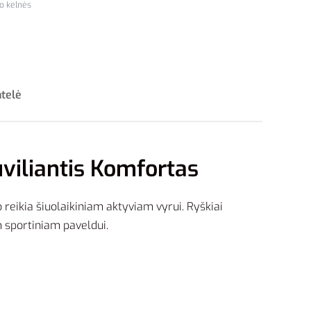
io kelnės
ntelė
uviliantis Komfortas
 reikia šiuolaikiniam aktyviam vyrui. Ryškiai
m sportiniam paveldui.