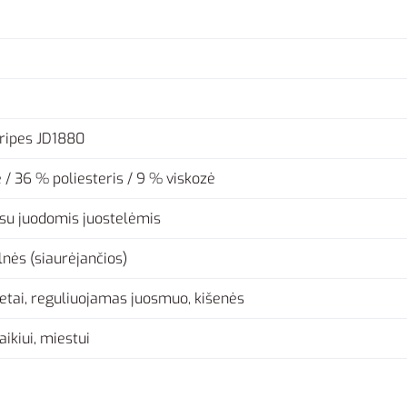
tripes JD1880
/ 36 % poliesteris / 9 % viskozė
su juodomis juostelėmis
lnės (siaurėjančios)
etai, reguliuojamas juosmuo, kišenės
aikiui, miestui