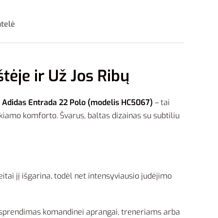
ntelė
tėje ir Už Jos Ribų
?
Adidas Entrada 22 Polo (modelis HC5067)
– tai
eikiamo komforto. Švarus, baltas dizainas su subtiliu
tai jį išgarina, todėl net intensyviausio judėjimo
s sprendimas komandinei aprangai, treneriams arba