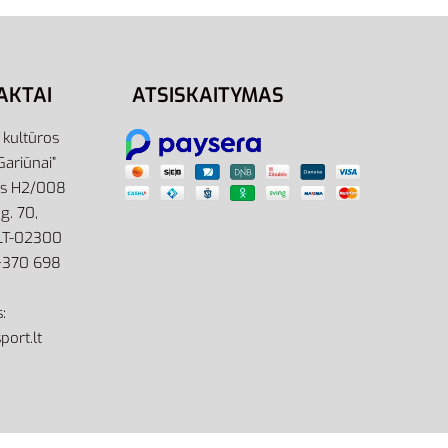
Pasirinkti savybes
AKTAI
ATSISKAITYMAS
r kultūros
Gariūnai”
as H2/008
g. 70,
 LT-02300
: +370 698
:
port.lt