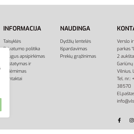
INFORMACIJA
NAUDINGA
KONT
Taisyklės
Dydžių lentelės
Verslo i
Privatumo politika
Išpardavimas
parkas “
Saugus apsipirkimas
Prekių grąžinimas
2 aukšt
Pristatymas ir
Gariūnų 
s
atsiėmimas
Vilnius,
Kontaktai
Tel. nr.
38570
El.paštas
info@vls