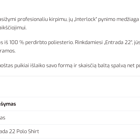
sižymi profesionaliu kirpimu, jų „Interlock“ pynimo medžiaga y
aikščiojimui.
iš 100 % perdirbto poliesterio. Rinkdamiesi „Entrada 22“, jūs
gramos.
oštas puikiai išlaiko savo formą ir skaisčią baltą spalvą net
ašymas
das
ada 22 Polo Shirt