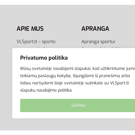
APIE MUS
APRANGA
VLSport.lt – sporto
Apranga sportui
aprangos ir aksesuarų
Apranga laisvalaikiui
el.parduotuvė aktyviam
Avalynė
Privatumo politika
gyvenimo būdui. Čia rasite
Aksesuarai
Mūsų svetainėje naudojami slapukai, kad užtikrintume jum
aprangą visai šeimai –
Krepšiai
teikiamų paslaugų kokybę. Išjungdami šį pranešimą arba
vyrams, moterims bei
toliau naršydami šioje svetainėje sutinkate su VLSport.lt
vaikams.
slapukų naudojimo politika.
Sutinku