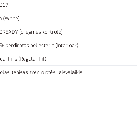
067
a (White)
OREADY (drėgmės kontrolė)
% perdirbtas poliesteris (Interlock)
dartinis (Regular Fit)
olas, tenisas, treniruotės, laisvalaikis