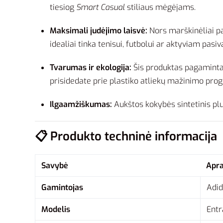
tiesiog
Smart Casual
stiliaus mėgėjams.
Maksimali judėjimo laisvė:
Nors marškinėliai pa
idealiai tinka tenisui, futbolui ar aktyviam pasiv
Tvarumas ir ekologija:
Šis produktas pagamintas 
prisidedate prie plastiko atliekų mažinimo pro
Ilgaamžiškumas:
Aukštos kokybės sintetinis plu
📋 Produkto techninė informacija
Savybė
Apr
Gamintojas
Adi
Modelis
Entr