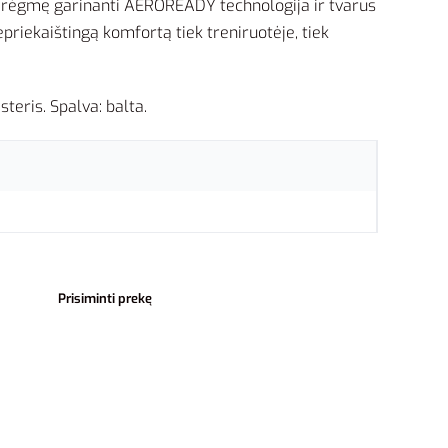
, drėgmę garinanti AEROREADY technologija ir tvarus
priekaištingą komfortą tiek treniruotėje, tiek
teris. Spalva: balta.
Prisiminti prekę