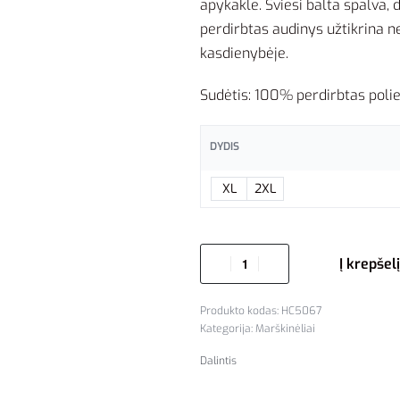
apykakle. Šviesi balta spalva
perdirbtas audinys užtikrina ne
kasdienybėje.
Sudėtis: 100% perdirbtas polies
DYDIS
XL
2XL
Į krepšelį
HC5067
Kategorija:
Marškinėliai
Dalintis