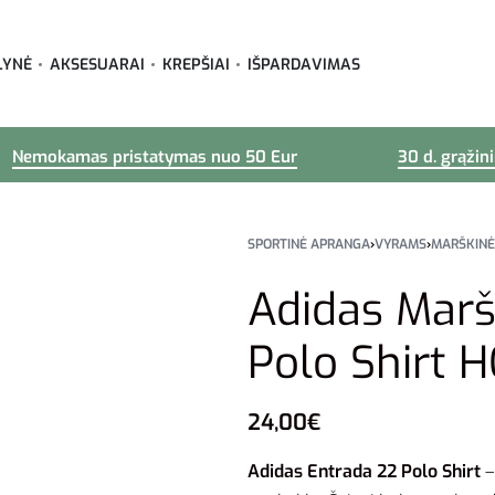
LYNĖ
AKSESUARAI
KREPŠIAI
IŠPARDAVIMAS
Nemokamas pristatymas nuo 50 Eur
30 d. grąžin
SPORTINĖ APRANGA
›
VYRAMS
›
MARŠKINĖ
Adidas Marš
Polo Shirt 
24,00
€
Adidas Entrada 22 Polo Shirt
–