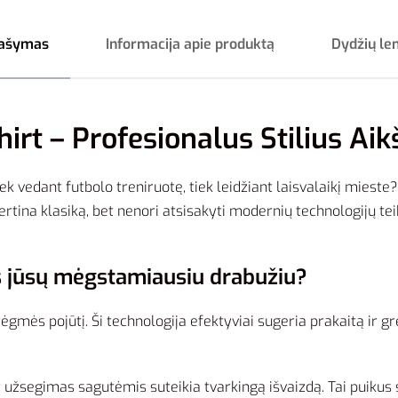
ašymas
Informacija apie produktą
Dydžių le
rt – Profesionalus Stilius Aikš
ek vedant futbolo treniruotę, tiek leidžiant laisvalaikį mieste
 vertina klasiką, bet nenori atsisakyti modernių technologijų t
s jūsų mėgstamiausiu drabužiu?
gmės pojūtį. Ši technologija efektyviai sugeria prakaitą ir grei
r užsegimas sagutėmis suteikia tvarkingą išvaizdą. Tai puiku