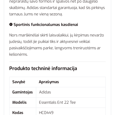
neprarastų savo formos ir spalvos net po daugelio
skalbimų. Adidas standartai garantuoja, kad šis pirkinys
tarnaus Jums ne vieną sezoną.
⚽ Sportinis funkcionalumas kasdienai
Nors marškinėliai skirti laisvalaikiui, jų kirpimas nevaržo
judesių, todėl jie puikiai tiks ir aktyvesnei veiklai:
pasivaikščiojimams parke, lengvoms treniruotėms ar
kelionėms.
Produkto techninė informacija
Savybė
Aprašymas
Gamintojas
Adidas
Modelis
Essentials Ent 22 Tee
Kodas
HC0449