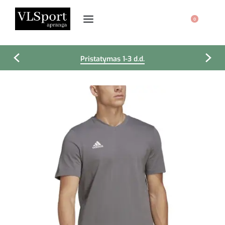
0
Pristatymas 1-3 d.d.