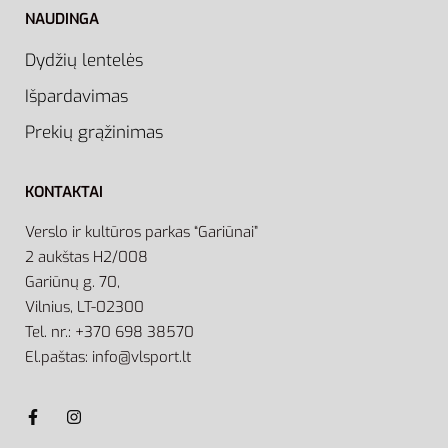
NAUDINGA
Dydžių lentelės
Išpardavimas
Prekių grąžinimas
KONTAKTAI
Verslo ir kultūros parkas “Gariūnai”
2 aukštas H2/008
Gariūnų g. 70,
Vilnius, LT-02300
Tel. nr.: +370 698 38570
El.paštas: info@vlsport.lt