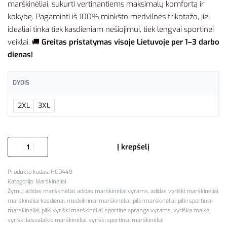
marškinėliai, sukurti vertinantiems maksimalų komfortą ir
kokybę. Pagaminti iš 100% minkšto medvilnės trikotažo, jie
idealiai tinka tiek kasdieniam nešiojimui, tiek lengvai sportinei
veiklai. 🚚
Greitas pristatymas visoje Lietuvoje per 1–3 darbo
dienas!
DYDIS
2XL
3XL
Į krepšelį
HC0449
Kategorija:
Marškinėliai
Žymų:
adidas marškinėliai
,
adidas marškinėliai vyrams
,
adidas vyriški marškinėliai
,
marškinėliai kasdienai
,
medvilniniai marškinėliai
,
pilki marškinėliai
,
pilki sportiniai
marskineliai
,
pilki vyriški marškinėliai
,
sportinė apranga vyrams
,
vyriška maikė
,
vyriški laisvalaikio marškinėliai
,
vyriški sportiniai marškinėliai