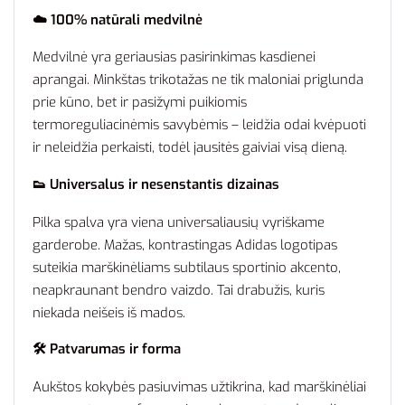
☁️ 100% natūrali medvilnė
Medvilnė yra geriausias pasirinkimas kasdienei
aprangai. Minkštas trikotažas ne tik maloniai priglunda
prie kūno, bet ir pasižymi puikiomis
termoreguliacinėmis savybėmis – leidžia odai kvėpuoti
ir neleidžia perkaisti, todėl jausitės gaiviai visą dieną.
👟 Universalus ir nesenstantis dizainas
Pilka spalva yra viena universaliausių vyriškame
garderobe. Mažas, kontrastingas Adidas logotipas
suteikia marškinėliams subtilaus sportinio akcento,
neapkraunant bendro vaizdo. Tai drabužis, kuris
niekada neišeis iš mados.
🛠️ Patvarumas ir forma
Aukštos kokybės pasiuvimas užtikrina, kad marškinėliai