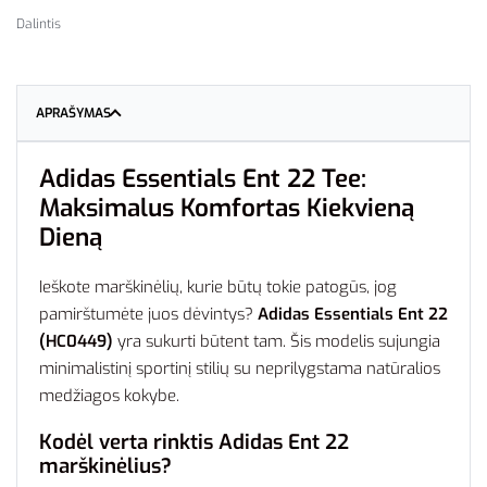
Dalintis
APRAŠYMAS
Adidas Essentials Ent 22 Tee:
Maksimalus Komfortas Kiekvieną
Dieną
Ieškote marškinėlių, kurie būtų tokie patogūs, jog
pamirštumėte juos dėvintys?
Adidas Essentials Ent 22
(HC0449)
yra sukurti būtent tam. Šis modelis sujungia
minimalistinį sportinį stilių su neprilygstama natūralios
medžiagos kokybe.
Kodėl verta rinktis Adidas Ent 22
marškinėlius?