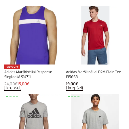
-38% OFF
Adidas Marškinėliai Response
Adidas Marškinėliai D2M Plain Tee
Singled M S14711
EI5663
24,00
€
15,00
€
19,00
€
Į krepšelį
Į krepšelį