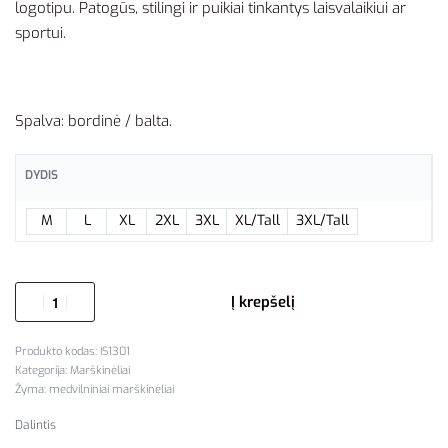
logotipu. Patogūs, stilingi ir puikiai tinkantys laisvalaikiui ar
sportui.
Spalva: bordinė / balta.
DYDIS
M
L
XL
2XL
3XL
XL/Tall
3XL/Tall
Į krepšelį
IS1301
Kategorija:
Marškinėliai
Žyma:
medvilniniai marškinėliai
Dalintis