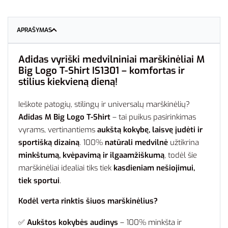
APRAŠYMAS
Adidas vyriški medvilniniai marškinėliai M
Big Logo T-Shirt IS1301 – komfortas ir
stilius kiekvieną dieną!
Ieškote patogių, stilingų ir universalų marškinėlių?
Adidas M Big Logo T-Shirt
– tai puikus pasirinkimas
vyrams, vertinantiems
aukštą kokybę, laisvę judėti ir
sportišką dizainą
. 100%
natūrali medvilnė
užtikrina
minkštumą, kvėpavimą ir ilgaamžiškumą
, todėl šie
marškinėliai idealiai tiks tiek
kasdieniam nešiojimui,
tiek sportui
.
Kodėl verta rinktis šiuos marškinėlius?
✅
Aukštos kokybės audinys
– 100% minkšta ir