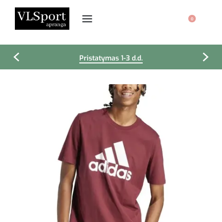
0
Pristatymas 1-3 d.d.