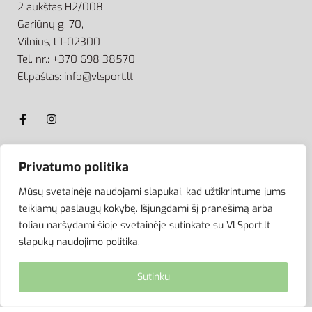
2 aukštas H2/008
Gariūnų g. 70,
Vilnius, LT-02300
Tel. nr.: +370 698 38570
El.paštas: info@vlsport.lt
Privatumo politika
ATSISKAITYMAS
Mūsų svetainėje naudojami slapukai, kad užtikrintume jums
teikiamų paslaugų kokybę. Išjungdami šį pranešimą arba
toliau naršydami šioje svetainėje sutinkate su VLSport.lt
slapukų naudojimo politika.
Sutinku