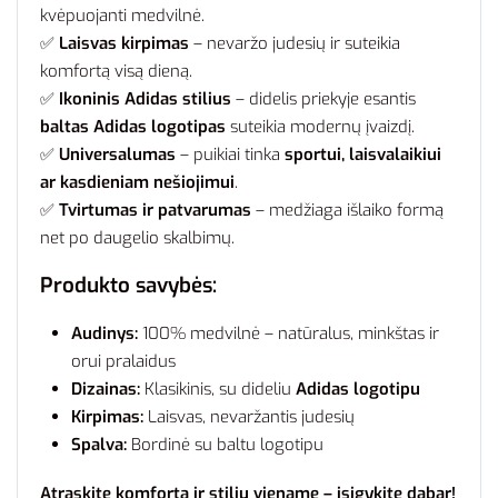
kvėpuojanti medvilnė.
✅
Laisvas kirpimas
– nevaržo judesių ir suteikia
komfortą visą dieną.
✅
Ikoninis Adidas stilius
– didelis priekyje esantis
baltas Adidas logotipas
suteikia modernų įvaizdį.
✅
Universalumas
– puikiai tinka
sportui, laisvalaikiui
ar kasdieniam nešiojimui
.
✅
Tvirtumas ir patvarumas
– medžiaga išlaiko formą
net po daugelio skalbimų.
Produkto savybės:
Audinys:
100% medvilnė – natūralus, minkštas ir
orui pralaidus
Dizainas:
Klasikinis, su dideliu
Adidas logotipu
Kirpimas:
Laisvas, nevaržantis judesių
Spalva:
Bordinė su baltu logotipu
Atraskite komfortą ir stilių viename – įsigykite dabar!