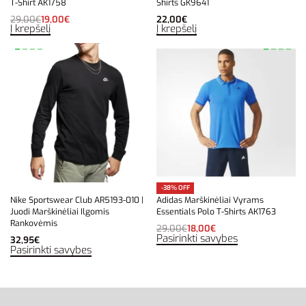
T-Shirt AK1758
Shirts GK9641
29,00
€
19,00
€
22,00
€
Į krepšelį
Į krepšelį
-38% OFF
Nike Sportswear Club AR5193-010 |
Adidas Marškinėliai Vyrams
Juodi Marškinėliai Ilgomis
Essentials Polo T-Shirts AK1763
Rankovėmis
29,00
€
18,00
€
Pasirinkti savybes
32,95
€
Pasirinkti savybes