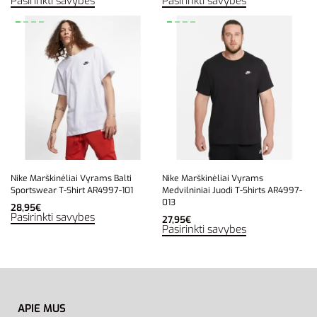
Pasirinkti savybes
Pasirinkti savybes
Nike Marškinėliai Vyrams Balti
Nike Marškinėliai Vyrams
Sportswear T-Shirt AR4997-101
Medvilniniai Juodi T-Shirts AR4997-
013
28,95
€
Pasirinkti savybes
27,95
€
Pasirinkti savybes
APIE MUS