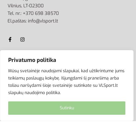
Vilnius, LT-02300
Tel. nr.: +370 698 38570
El.paštas: info@vlsport.lt
Privatumo politika
ATSISKAITYMAS
Mūsų svetainėje naudojami slapukai, kad užtikrintume jums
teikiamų paslaugų kokybę. Išjungdami šį pranešimą arba
toliau naršydami šioje svetainėje sutinkate su VLSport.lt
slapukų naudojimo politika.
Sutinku