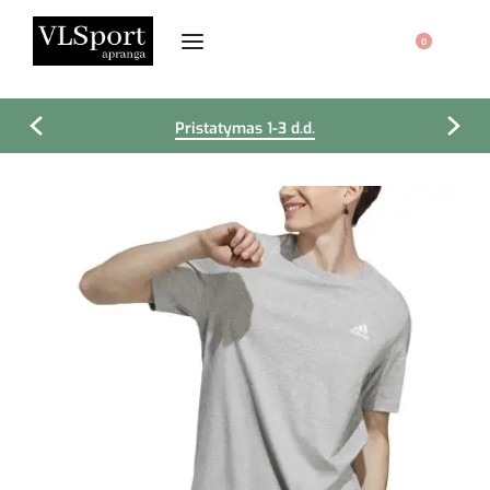
0
Pristatymas 1-3 d.d.