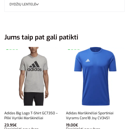
DYDŽIŲ LENTELĖ
Jums taip pat gali patikti
Adidas Big Logo T-Shirt GC7350 –
Adidas Marškinėliai Sportiniai
Pilki Vyriški Marškinėliai
Vyrams Core18 Jsy CV3451
23,95
€
19,00
€