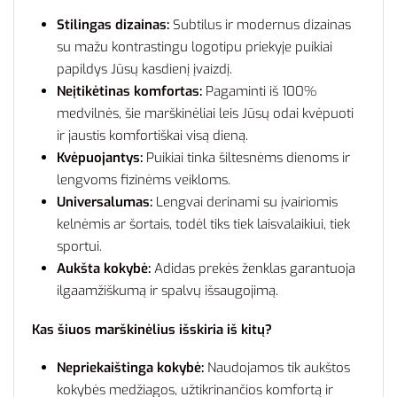
Stilingas dizainas:
Subtilus ir modernus dizainas
su mažu kontrastingu logotipu priekyje puikiai
papildys Jūsų kasdienį įvaizdį.
Neįtikėtinas komfortas:
Pagaminti iš 100%
medvilnės, šie marškinėliai leis Jūsų odai kvėpuoti
ir jaustis komfortiškai visą dieną.
Kvėpuojantys:
Puikiai tinka šiltesnėms dienoms ir
lengvoms fizinėms veikloms.
Universalumas:
Lengvai derinami su įvairiomis
kelnėmis ar šortais, todėl tiks tiek laisvalaikiui, tiek
sportui.
Aukšta kokybė:
Adidas prekės ženklas garantuoja
ilgaamžiškumą ir spalvų išsaugojimą.
Kas šiuos marškinėlius išskiria iš kitų?
Nepriekaištinga kokybė:
Naudojamos tik aukštos
kokybės medžiagos, užtikrinančios komfortą ir