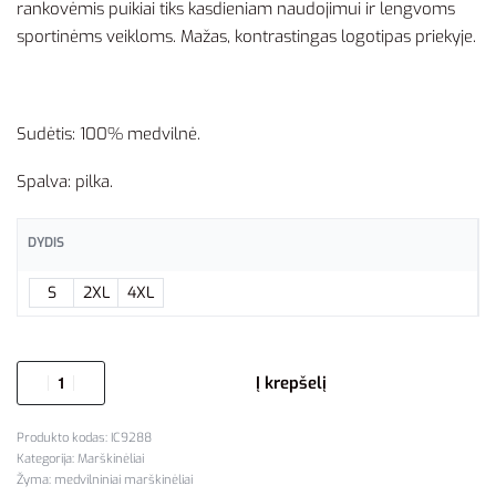
rankovėmis puikiai tiks kasdieniam naudojimui ir lengvoms
sportinėms veikloms. Mažas, kontrastingas logotipas priekyje.
Sudėtis: 100% medvilnė.
Spalva: pilka.
DYDIS
S
2XL
4XL
Į krepšelį
IC9288
Kategorija:
Marškinėliai
Žyma:
medvilniniai marškinėliai