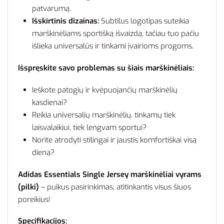
patvarumą.
Išskirtinis dizainas:
Subtilus logotipas suteikia
marškinėliams sportišką išvaizdą, tačiau tuo pačiu
išlieka universalūs ir tinkami įvairioms progoms.
Išspręskite savo problemas su šiais marškinėliais:
Ieškote patogių ir kvėpuojančių marškinėlių
kasdienai?
Reikia universalių marškinėlių, tinkamų tiek
laisvalaikiui, tiek lengvam sportui?
Norite atrodyti stilingai ir jaustis komfortiškai visą
dieną?
Adidas Essentials Single Jersey marškinėliai vyrams
(pilki)
– puikus pasirinkimas, atitinkantis visus šiuos
poreikius!
Specifikacijos: