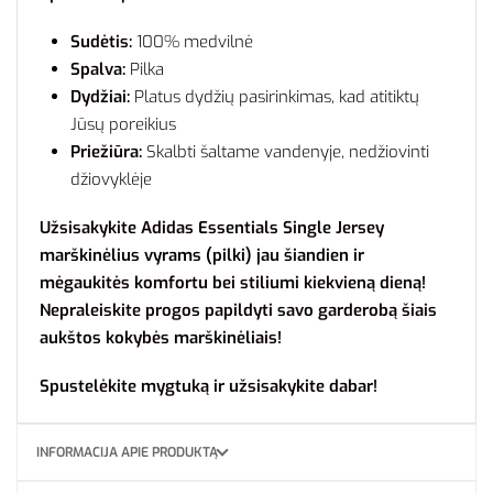
Sudėtis:
100% medvilnė
Spalva:
Pilka
Dydžiai:
Platus dydžių pasirinkimas, kad atitiktų
Jūsų poreikius
Priežiūra:
Skalbti šaltame vandenyje, nedžiovinti
džiovyklėje
Užsisakykite Adidas Essentials Single Jersey
marškinėlius vyrams (pilki) jau šiandien ir
mėgaukitės komfortu bei stiliumi kiekvieną dieną!
Nepraleiskite progos papildyti savo garderobą šiais
aukštos kokybės marškinėliais!
Spustelėkite mygtuką ir užsisakykite dabar!
INFORMACIJA APIE PRODUKTĄ