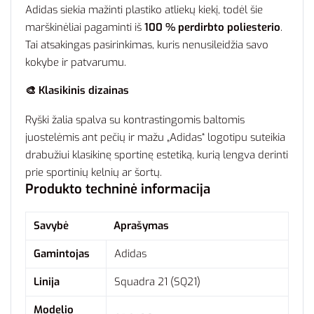
Adidas siekia mažinti plastiko atliekų kiekį, todėl šie
marškinėliai pagaminti iš
100 % perdirbto poliesterio
.
Tai atsakingas pasirinkimas, kuris nenusileidžia savo
kokybe ir patvarumu.
🎨 Klasikinis dizainas
Ryški žalia spalva su kontrastingomis baltomis
juostelėmis ant pečių ir mažu „Adidas“ logotipu suteikia
drabužiui klasikinę sportinę estetiką, kurią lengva derinti
prie sportinių kelnių ar šortų.
Produkto techninė informacija
Savybė
Aprašymas
Gamintojas
Adidas
Linija
Squadra 21 (SQ21)
Modelio