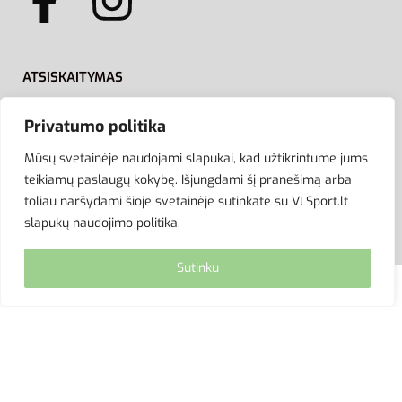
ATSISKAITYMAS
Privatumo politika
Mūsų svetainėje naudojami slapukai, kad užtikrintume jums
teikiamų paslaugų kokybę. Išjungdami šį pranešimą arba
toliau naršydami šioje svetainėje sutinkate su VLSport.lt
slapukų naudojimo politika.
Sutinku
© VLSport. 2026. Visos teisės saugomos.
Kopijuoti, platinti svetainės turinį be autorių sutikimo
griežtai draudžiama.
site by eworks