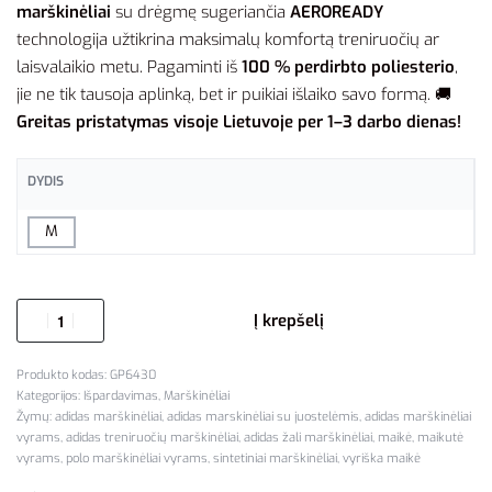
marškinėliai
su drėgmę sugeriančia
AEROREADY
technologija užtikrina maksimalų komfortą treniruočių ar
laisvalaikio metu. Pagaminti iš
100 % perdirbto poliesterio
,
jie ne tik tausoja aplinką, bet ir puikiai išlaiko savo formą. 🚚
Greitas pristatymas visoje Lietuvoje per 1–3 darbo dienas!
DYDIS
M
Į krepšelį
GP6430
Kategorijos:
Išpardavimas
,
Marškinėliai
Žymų:
adidas marškinėliai
,
adidas marskinėliai su juostelėmis
,
adidas marškinėliai
vyrams
,
adidas treniruočių marškinėliai
,
adidas žali marškinėliai
,
maikė
,
maikutė
vyrams
,
polo marškinėliai vyrams
,
sintetiniai marškinėliai
,
vyriška maikė