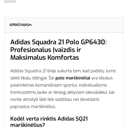
Dalintis
APRAŠYMAS
Adidas Squadra 21 Polo GP6430:
Profesionalus Įvaizdis ir
Maksimalus Komfortas
Adidas Squadra 21 linija sukurta tam, kad padėtų Jums
siekti tikslų stilingai. Šie
polo marškinėliai
yra idealus
pasirinkimas komandiniam sportui, individualioms
treniruotėms lauke ar tiesiog aktyviam laisvalaikiui, kai
norite atrodyti šiek tiek solidžiau nei dėvėdami
paprastus marškinėlius.
Kodėl verta rinktis Adidas SQ21
marškinėlius?