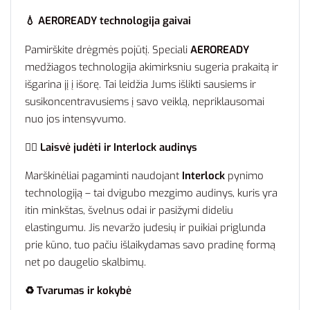
💧 AEROREADY technologija gaivai
Pamirškite drėgmės pojūtį. Speciali
AEROREADY
medžiagos technologija akimirksniu sugeria prakaitą ir
išgarina jį į išorę. Tai leidžia Jums išlikti sausiems ir
susikoncentravusiems į savo veiklą, nepriklausomai
nuo jos intensyvumo.
🏃‍♂️ Laisvė judėti ir Interlock audinys
Marškinėliai pagaminti naudojant
Interlock
pynimo
technologiją – tai dvigubo mezgimo audinys, kuris yra
itin minkštas, švelnus odai ir pasižymi dideliu
elastingumu. Jis nevaržo judesių ir puikiai priglunda
prie kūno, tuo pačiu išlaikydamas savo pradinę formą
net po daugelio skalbimų.
♻️ Tvarumas ir kokybė