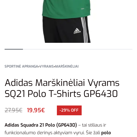
SPORTINĖ APRANGA
›
VYRAMS
›
MARŠKINĖLIAI
Adidas Marškinėliai Vyrams
SQ21 Polo T-Shirts GP6430
27,95
€
19,95
€
-29% OFF
Adidas Squadra 21 Polo (GP6430)
– tai stiliaus ir
funkcionalumo derinys aktyviam vyrui. Šie žali
polo