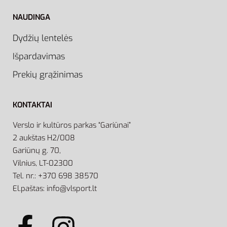
NAUDINGA
Dydžių lentelės
Išpardavimas
Prekių grąžinimas
KONTAKTAI
Verslo ir kultūros parkas “Gariūnai”
2 aukštas H2/008
Gariūnų g. 70,
Vilnius, LT-02300
Tel. nr.: +370 698 38570
El.paštas: info@vlsport.lt