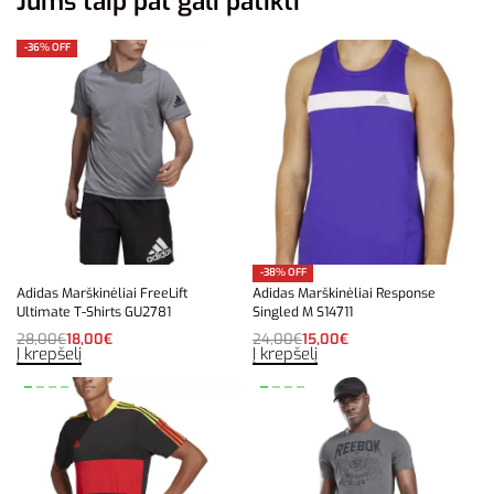
Jums taip pat gali patikti
-36% OFF
-38% OFF
Adidas Marškinėliai FreeLift
Adidas Marškinėliai Response
Ultimate T-Shirts GU2781
Singled M S14711
28,00
€
18,00
€
24,00
€
15,00
€
Į krepšelį
Į krepšelį