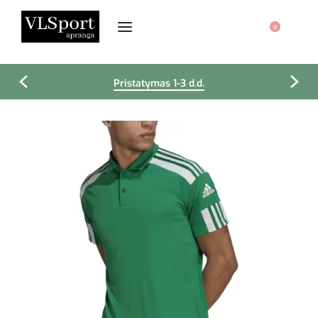
0
Pristatymas 1-3 d.d.