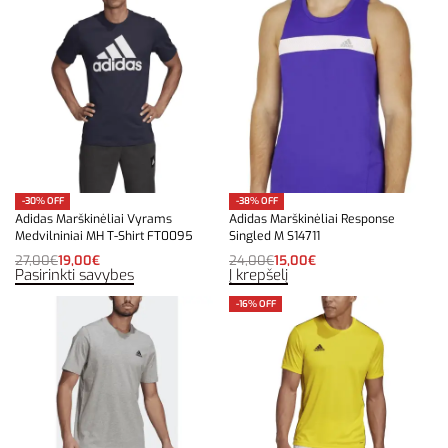
-30% OFF
-38% OFF
Adidas Marškinėliai Vyrams
Adidas Marškinėliai Response
Medvilniniai MH T-Shirt FT0095
Singled M S14711
27,00
€
19,00
€
24,00
€
15,00
€
Pasirinkti savybes
Į krepšelį
-16% OFF