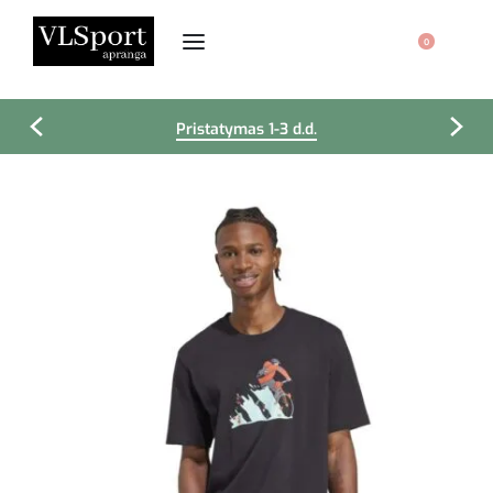
0
Pristatymas 1-3 d.d.