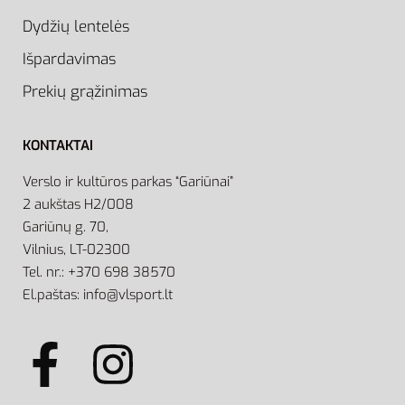
Dydžių lentelės
Išpardavimas
Prekių grąžinimas
KONTAKTAI
Verslo ir kultūros parkas “Gariūnai”
2 aukštas H2/008
Gariūnų g. 70,
Vilnius, LT-02300
Tel. nr.: +370 698 38570
El.paštas: info@vlsport.lt