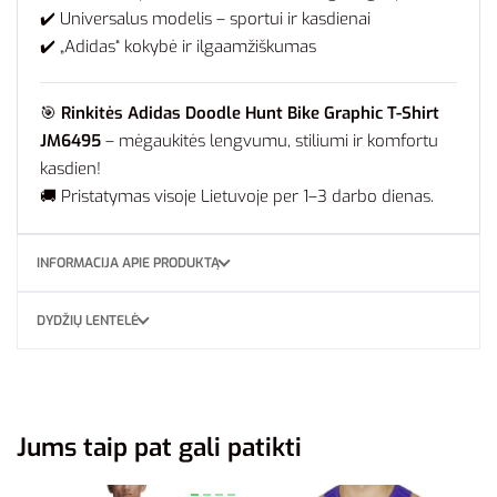
✔️ Universalus modelis – sportui ir kasdienai
✔️ „Adidas“ kokybė ir ilgaamžiškumas
🎯
Rinkitės Adidas Doodle Hunt Bike Graphic T-Shirt
JM6495
– mėgaukitės lengvumu, stiliumi ir komfortu
kasdien!
🚚 Pristatymas visoje Lietuvoje per 1–3 darbo dienas.
INFORMACIJA APIE PRODUKTĄ
DYDŽIŲ LENTELĖ
Jums taip pat gali patikti