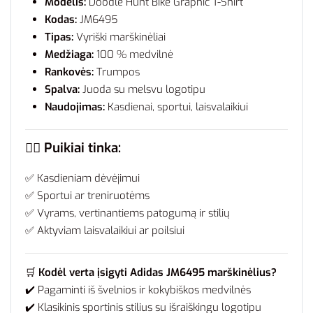
Modelis:
Doodle Hunt Bike Graphic T-Shirt
Kodas:
JM6495
Tipas:
Vyriški marškinėliai
Medžiaga:
100 % medvilnė
Rankovės:
Trumpos
Spalva:
Juoda su melsvu logotipu
Naudojimas:
Kasdienai, sportui, laisvalaikiui
🏃‍♂️ Puikiai tinka:
✅ Kasdieniam dėvėjimui
✅ Sportui ar treniruotėms
✅ Vyrams, vertinantiems patogumą ir stilių
✅ Aktyviam laisvalaikiui ar poilsiui
🛒
Kodėl verta įsigyti Adidas JM6495 marškinėlius?
✔️ Pagaminti iš švelnios ir kokybiškos medvilnės
✔️ Klasikinis sportinis stilius su išraiškingu logotipu