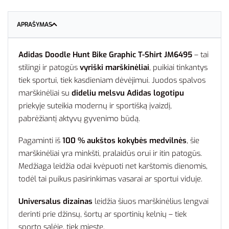
APRAŠYMAS
Adidas Doodle Hunt Bike Graphic T-Shirt JM6495
– tai
stilingi ir patogūs
vyriški marškinėliai
, puikiai tinkantys
tiek sportui, tiek kasdieniam dėvėjimui. Juodos spalvos
marškinėliai su
dideliu melsvu Adidas logotipu
priekyje suteikia modernų ir sportišką įvaizdį,
pabrėžiantį aktyvų gyvenimo būdą.
Pagaminti iš
100 % aukštos kokybės medvilnės
, šie
marškinėliai yra minkšti, pralaidūs orui ir itin patogūs.
Medžiaga leidžia odai kvėpuoti net karštomis dienomis,
todėl tai puikus pasirinkimas vasarai ar sportui viduje.
Universalus dizainas
leidžia šiuos marškinėlius lengvai
derinti prie džinsų, šortų ar sportinių kelnių – tiek
sporto salėje, tiek mieste.