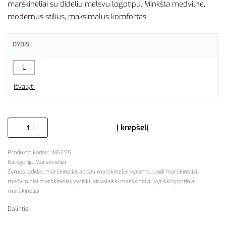
marškinėliai su dideliu melsvu logotipu. Minkšta medvilnė,
modernus stilius, maksimalus komfortas.
DYDIS
L
Išvalyti
Į krepšelį
JM6495
Kategorija:
Marškinėliai
Žymos:
adidas marškinėliai
,
adidas marškinėliai vyrams
,
juodi marškinėliai
,
medvilniniai marškinėliai
,
vyriški laisvalaikio marškinėliai
,
vyriški sportiniai
marškinėliai
Dalintis