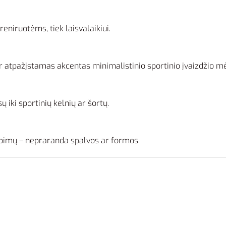
reniruotėms, tiek laisvalaikiui.
s ir atpažįstamas akcentas minimalistinio sportinio įvaizdžio 
 iki sportinių kelnių ar šortų.
lbimų – nepraranda spalvos ar formos.