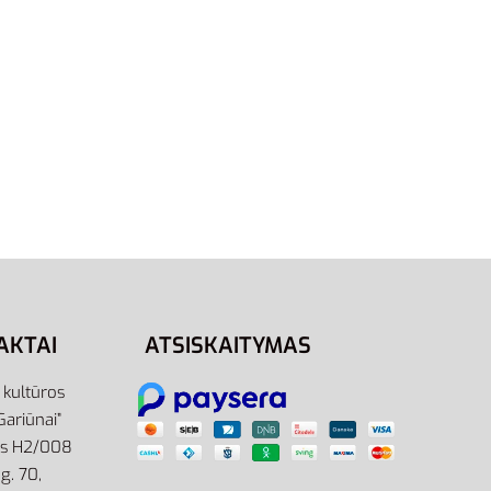
S
M
L
S/Tall
Nike Sportswear Club AR5193-
sy Cu
010 | Juodi Marškinėliai Ilgomis
Rankovėmis
32,95
€
Pasirinkti savybes
AKTAI
ATSISKAITYMAS
r kultūros
Gariūnai”
as H2/008
g. 70,