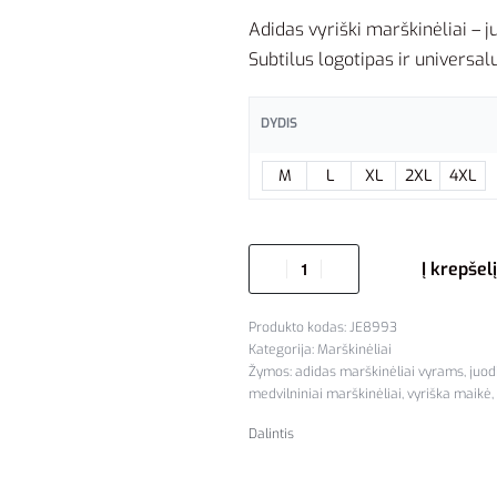
Adidas vyriški marškinėliai – j
Subtilus logotipas ir universal
DYDIS
M
L
XL
2XL
4XL
Į krepšelį
JE8993
Kategorija:
Marškinėliai
Žymos:
adidas marškinėliai vyrams
,
juod
medvilniniai marškinėliai
,
vyriška maikė
,
Dalintis