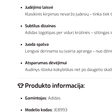
Judėjimo laisvė
Klasikinis kirpimas nevaržo judesių – tinka tiek t
Subtilus dizainas
Adidas logotipas per vidurį krūtinės – stilinga
Juoda spalva
Lengvai derinama su įvairia apranga – nuo džinsų
Atsparumas dėvėjimui
Audinys išlieka kokybiškas net po daugelio ska
👕
Produkto informacija:
Gamintojas:
Adidas
Modelio kodas:
JE8993