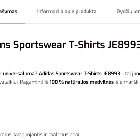
ašymas
Informacija apie produktą
Dydžių le
ms Sportswear T-Shirts JE8993
ir universalumą
?
Adidas Sportswear T-Shirts JE8993
– tai
juo
valaikiui. Pagaminti iš
100 % natūralios medvilnės
, šie marški
ralus, kvėpuojantis ir malonus odai.