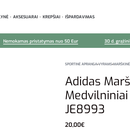
LYNĖ
AKSESUARAI
KREPŠIAI
IŠPARDAVIMAS
Nemokamas pristatymas nuo 50 Eur
30 d. grąžin
SPORTINĖ APRANGA
›
VYRAMS
›
MARŠKINĖ
Adidas Marš
Medvilniniai
JE8993
20,00
€