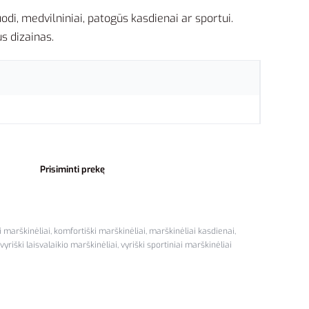
uodi, medvilniniai, patogūs kasdienai ar sportui.
us dizainas.
Prisiminti prekę
i marškinėliai
,
komfortiški marškinėliai
,
marškinėliai kasdienai
,
vyriški laisvalaikio marškinėliai
,
vyriški sportiniai marškinėliai