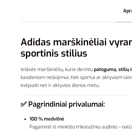
Apr
Adidas marškinėliai vyra
sportinis stilius
Ieškote marškinėlių, kurie derintų
patogumą, stilių 
kasdieniam nešiojimui, tiek sportui ar aktyviam lais
kvėpuoti net ir aktyvios dienos metu.
✅
Pagrindiniai privalumai:
100 % medvilnė
Pagaminti iš minkšto trikotažinio audinio – natū