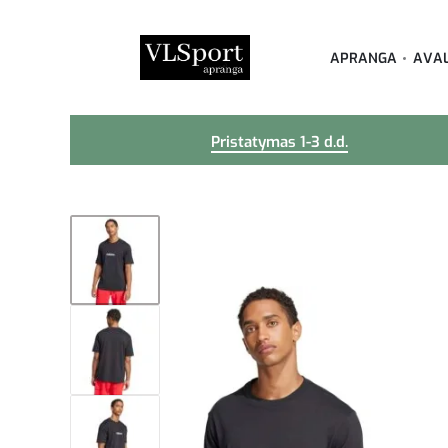
APRANGA
AVA
Pristatymas 1-3 d.d.