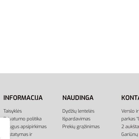
L
S
M
Marškinėliai Core18 Jsy
Adidas Marškinėliai Tiro J
4
Tee GN5544
28,00
€
ti savybes
Pasirinkti savybes
INFORMACIJA
NAUDINGA
KONT
Taisyklės
Dydžių lentelės
Verslo i
Privatumo politika
Išpardavimas
parkas “
Saugus apsipirkimas
Prekių grąžinimas
2 aukšt
Pristatymas ir
Gariūnų 
s