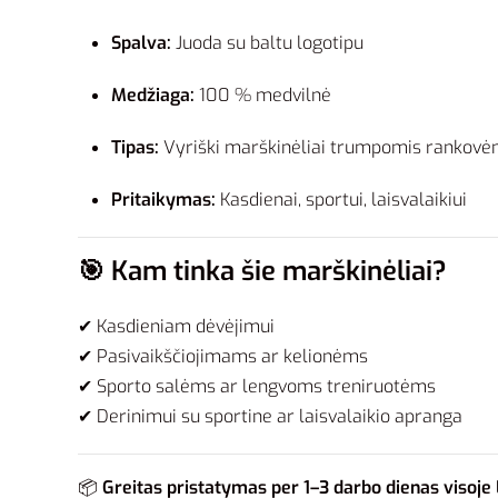
Spalva:
Juoda su baltu logotipu
Medžiaga:
100 % medvilnė
Tipas:
Vyriški marškinėliai trumpomis rankovė
Pritaikymas:
Kasdienai, sportui, laisvalaikiui
🎯
Kam tinka šie marškinėliai?
✔ Kasdieniam dėvėjimui
✔ Pasivaikščiojimams ar kelionėms
✔ Sporto salėms ar lengvoms treniruotėms
✔ Derinimui su sportine ar laisvalaikio apranga
📦
Greitas pristatymas per 1–3 darbo dienas visoje 