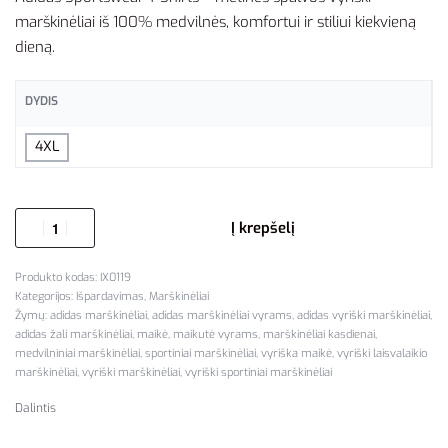
marškinėliai iš 100% medvilnės, komfortui ir stiliui kiekvieną
dieną.
DYDIS
4XL
Į krepšelį
IX0119
Kategorijos:
Išpardavimas
,
Marškinėliai
Žymų:
adidas marškinėliai
,
adidas marškinėliai vyrams
,
adidas vyriški marškinėliai
,
adidas žali marškinėliai
,
maikė
,
maikutė vyrams
,
marškinėliai kasdienai
,
medvilniniai marškinėliai
,
sportiniai marškinėliai
,
vyriška maikė
,
vyriški laisvalaikio
marškinėliai
,
vyriški marškinėliai
,
vyriški sportiniai marškinėliai
Dalintis