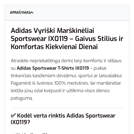
APRAŠYMAS
Adidas Vyriški Marškinėliai
Sportswear IX0119 – Gaivus Stilius ir
Komfortas Kiekvienai Dienai
Atraskite nepriekaištingą derinį tarp komforto ir stiliaus
su
Adidas Sportswear T-Shirts IX0119
– puikiai
tinkančiais kasdieniam dėvėjimui, sportui ar laisvalaikiui.
Pagaminti iš švelnios 100% medvilnės, šie marškinėliai
leidžia jūsų odai kvėpuoti ir užtikrina visos dienos
patogumą.
✅
Kodėl verta rinktis Adidas Sportswear
IX0119?