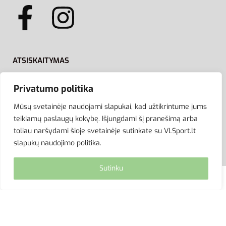
ATSISKAITYMAS
Privatumo politika
Mūsų svetainėje naudojami slapukai, kad užtikrintume jums
teikiamų paslaugų kokybę. Išjungdami šį pranešimą arba
toliau naršydami šioje svetainėje sutinkate su VLSport.lt
slapukų naudojimo politika.
Sutinku
© VLSport. 2026. Visos teisės saugomos.
Kopijuoti, platinti svetainės turinį be autorių sutikimo
griežtai draudžiama.