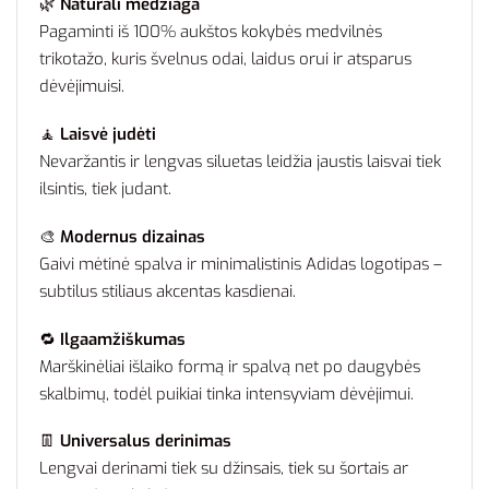
🌿
Natūrali medžiaga
Pagaminti iš 100% aukštos kokybės medvilnės
trikotažo, kuris švelnus odai, laidus orui ir atsparus
dėvėjimuisi.
🧘
Laisvė judėti
Nevaržantis ir lengvas siluetas leidžia jaustis laisvai tiek
ilsintis, tiek judant.
🎨
Modernus dizainas
Gaivi mėtinė spalva ir minimalistinis Adidas logotipas –
subtilus stiliaus akcentas kasdienai.
🔁
Ilgaamžiškumas
Marškinėliai išlaiko formą ir spalvą net po daugybės
skalbimų, todėl puikiai tinka intensyviam dėvėjimui.
👖
Universalus derinimas
Lengvai derinami tiek su džinsais, tiek su šortais ar