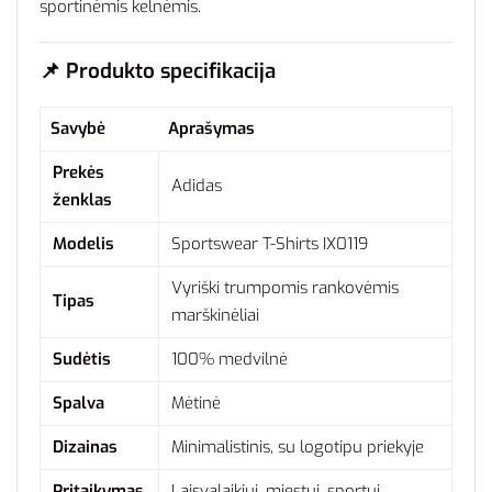
sportinėmis kelnėmis.
📌
Produkto specifikacija
Savybė
Aprašymas
Prekės
Adidas
ženklas
Modelis
Sportswear T-Shirts IX0119
Vyriški trumpomis rankovėmis
Tipas
marškinėliai
Sudėtis
100% medvilnė
Spalva
Mėtinė
Dizainas
Minimalistinis, su logotipu priekyje
Pritaikymas
Laisvalaikiui, miestui, sportui