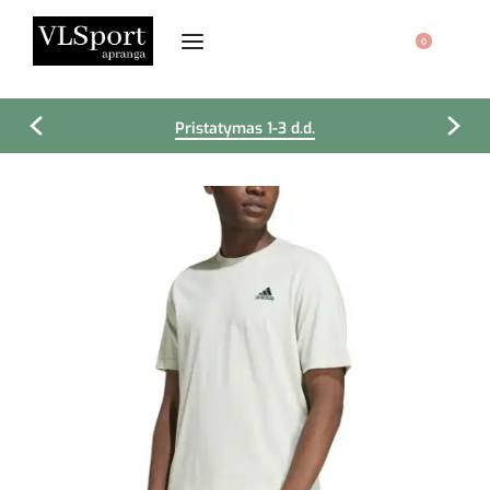
0
Pristatymas 1-3 d.d.