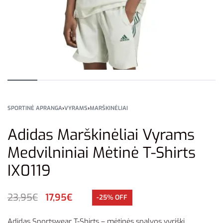
SPORTINĖ APRANGA
›
VYRAMS
›
MARŠKINĖLIAI
Adidas Marškinėliai Vyrams
Medvilniniai Mėtinė T-Shirts
IX0119
23,95
€
17,95
€
-25% OFF
Adidas Sportswear T-Shirts – mėtinės spalvos vyriški