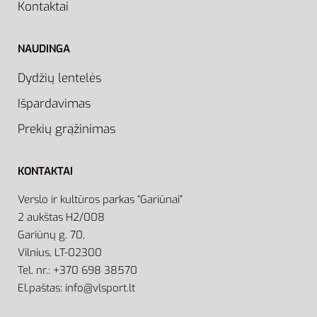
Kontaktai
NAUDINGA
Dydžių lentelės
Išpardavimas
Prekių grąžinimas
KONTAKTAI
Verslo ir kultūros parkas “Gariūnai”
2 aukštas H2/008
Gariūnų g. 70,
Vilnius, LT-02300
Tel. nr.: +370 698 38570
El.paštas: info@vlsport.lt