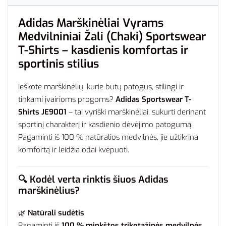
Adidas Marškinėliai Vyrams
Medvilniniai Žali (Chaki) Sportswear
T-Shirts – kasdienis komfortas ir
sportinis stilius
Ieškote marškinėlių, kurie būtų patogūs, stilingi ir
tinkami įvairioms progoms?
Adidas Sportswear T-
Shirts JE9001
– tai vyriški marškinėliai, sukurti derinant
sportinį charakterį ir kasdienio dėvėjimo patogumą.
Pagaminti iš 100 % natūralios medvilnės, jie užtikrina
komfortą ir leidžia odai kvėpuoti.
🔍
Kodėl verta rinktis šiuos Adidas
marškinėlius?
🌿
Natūrali sudėtis
Pagaminti iš
100 % minkštos trikotažinės medvilnės
,