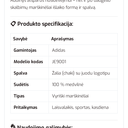
Audinys atsparus nusidėvėjimui – net ir po daugelio
skalbimų marškinėliai išlaiko formą ir spalvą.
📋
Produkto specifikacija:
Savybė
Aprašymas
Gamintojas
Adidas
Modelio kodas
JE9001
Spalva
Žalia (chaki) su juodu logotipu
Sudėtis
100 % medvilnė
Tipas
Vyriški marškinėliai
Pritaikymas
Laisvalaikis, sportas, kasdiena
👌
Naudojimo galimybės: