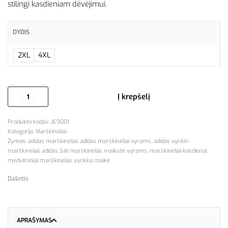
stilingi kasdieniam dėvėjimui.
DYDIS
2XL
4XL
Į krepšelį
JE9001
Kategorija:
Marškinėliai
Žymos:
adidas marškinėliai
,
adidas marškinėliai vyrams
,
adidas vyriški
marškinėliai
,
adidas žali marškinėliai
,
maikutė vyrams
,
marškinėliai kasdienai
,
medvilniniai marškinėliai
,
vyriška maikė
Dalintis
APRAŠYMAS