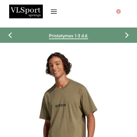
0
Pristatymas 1-3 d.d.