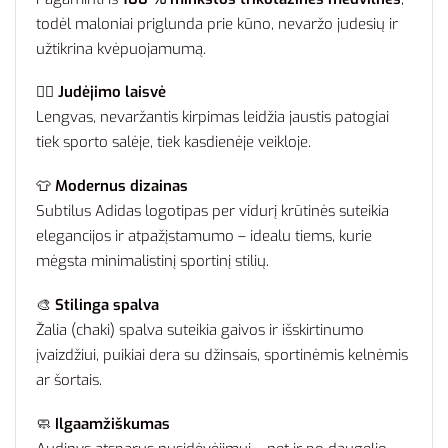
todėl maloniai priglunda prie kūno, nevaržo judesių ir
užtikrina kvėpuojamumą.
🧘‍♂️
Judėjimo laisvė
Lengvas, nevaržantis kirpimas leidžia jaustis patogiai
tiek sporto salėje, tiek kasdienėje veikloje.
👕
Modernus dizainas
Subtilus Adidas logotipas per vidurį krūtinės suteikia
elegancijos ir atpažįstamumo – idealu tiems, kurie
mėgsta minimalistinį sportinį stilių.
🎨
Stilinga spalva
Žalia (chaki) spalva suteikia gaivos ir išskirtinumo
įvaizdžiui, puikiai dera su džinsais, sportinėmis kelnėmis
ar šortais.
🧼
Ilgaamžiškumas