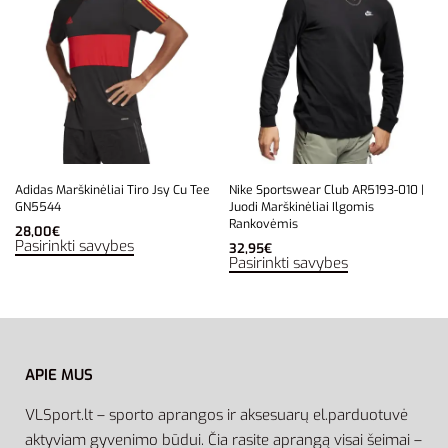
Adidas Marškinėliai Tiro Jsy Cu Tee
Nike Sportswear Club AR5193-010 |
GN5544
Juodi Marškinėliai Ilgomis
Rankovėmis
28,00
€
Pasirinkti savybes
32,95
€
Pasirinkti savybes
APIE MUS
VLSport.lt – sporto aprangos ir aksesuarų el.parduotuvė
aktyviam gyvenimo būdui. Čia rasite aprangą visai šeimai –