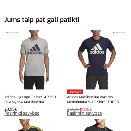
Jums taip pat gali patikti
-30% OFF
Adidas Big Logo T-Shirt GC7350 –
Adidas Marškinėliai Vyrams
Pilki Vyriški Marškinėliai
Medvilniniai MH T-Shirt FT0095
23,95
€
27,00
€
19,00
€
Pasirinkti savybes
Pasirinkti savybes