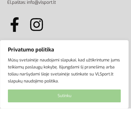
El.paštas: info@vlsport.lt
Privatumo politika
ATSISKAITYMAS
Mūsų svetainėje naudojami slapukai, kad užtikrintume jums
teikiamų paslaugų kokybę. Išjungdami šį pranešimą arba
toliau naršydami šioje svetainėje sutinkate su VLSport.lt
slapukų naudojimo politika.
Sutinku
© VLSport. 2026. Visos teisės saugomos.