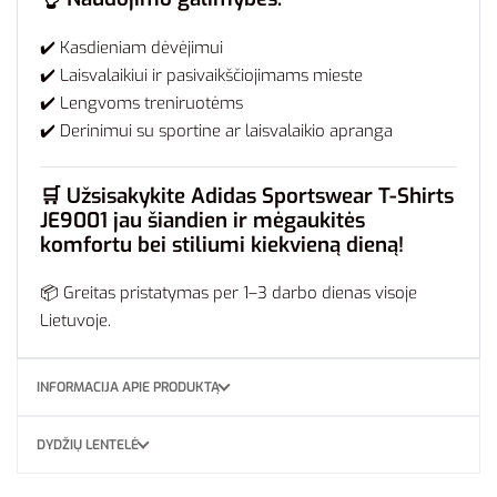
✔️ Kasdieniam dėvėjimui
✔️ Laisvalaikiui ir pasivaikščiojimams mieste
✔️ Lengvoms treniruotėms
✔️ Derinimui su sportine ar laisvalaikio apranga
🛒
Užsisakykite Adidas Sportswear T-Shirts
JE9001 jau šiandien ir mėgaukitės
komfortu bei stiliumi kiekvieną dieną!
📦 Greitas pristatymas per 1–3 darbo dienas visoje
Lietuvoje.
INFORMACIJA APIE PRODUKTĄ
DYDŽIŲ LENTELĖ