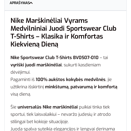
APRAŠYMAS
Nike Marškinėliai Vyrams
Medvilniniai Juodi Sportswear Club
T-Shirts – Klasika ir Komfortas
Kiekvieną Dieną
Nike Sportswear Club T-Shirts BV0507-010
– tai
vyriški juodi marškinėliai
, sukurti kasdieniam
dėvėjimui.
Pagaminti iš
100% aukštos kokybės medvilnės
, jie
užtikrina išskirtinį
minkštumą, patvarumą ir komfortą
visą dieną.
Šie
universalūs Nike marškinėliai
puikiai tinka tiek
sportui, tiek laisvalaikiui – nevaržo judesių ir atrodo
stilingai bet kokioje situacijoje.
Juoda spalva suteikia elegancijos ir lengvai derinama