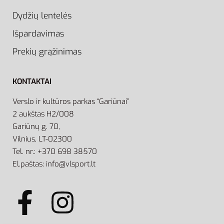
Dydžių lentelės
Išpardavimas
Prekių grąžinimas
KONTAKTAI
Verslo ir kultūros parkas “Gariūnai”
2 aukštas H2/008
Gariūnų g. 70,
Vilnius, LT-02300
Tel. nr.: +370 698 38570
El.paštas: info@vlsport.lt