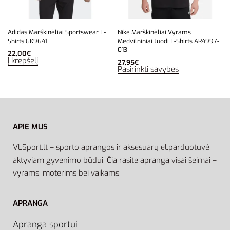
Adidas Marškinėliai Sportswear T-
Nike Marškinėliai Vyrams
Shirts GK9641
Medvilniniai Juodi T-Shirts AR4997-
013
22,00
€
Į krepšelį
27,95
€
Pasirinkti savybes
APIE MUS
VLSport.lt – sporto aprangos ir aksesuarų el.parduotuvė
aktyviam gyvenimo būdui. Čia rasite aprangą visai šeimai –
vyrams, moterims bei vaikams.
APRANGA
Apranga sportui