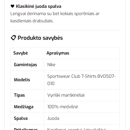
🖤
Klasikinė juoda spalva
Lengvai derinama su bet kokiais sportiniais ar
kasdieniais drabužiais.
📋
Produkto savybės
Savybė
Aprašymas
Gamintojas
Nike
Sportswear Club T-Shirts BV0507-
Modelis
010
Tipas
Vyriški marškinėliai
Medžiaga
100% medvilnė
Spalva
Juoda
Pritaikymas
Kasdienai, sportui, laisvalaikiui