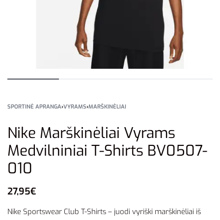
SPORTINĖ APRANGA
›
VYRAMS
›
MARŠKINĖLIAI
Nike Marškinėliai Vyrams
Medvilniniai T-Shirts BV0507-
010
27,95
€
Nike Sportswear Club T-Shirts – juodi vyriški marškinėliai iš