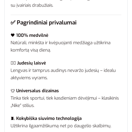
su įvairiais drabužiais.
✅
Pagrindiniai privalumai
🖤
100% medvilnė
Natūrali, minkšta ir kvėpuojanti medžiaga užtikrina
komfortą visą dieną.
🏃‍♂️
Judesių laisvė
Lengvas ir tamprus audinys nevaržo judesių – idealu
aktyviems vyrams.
👕
Universalus dizainas
Tinka tiek sportui, tiek kasdieniam dėvėjimui – klasikinis
„Nike“ stilius.
🧵
Kokybiška siuvimo technologija
Užtikrina ilgaamžiškumą net po daugelio skalbimų.