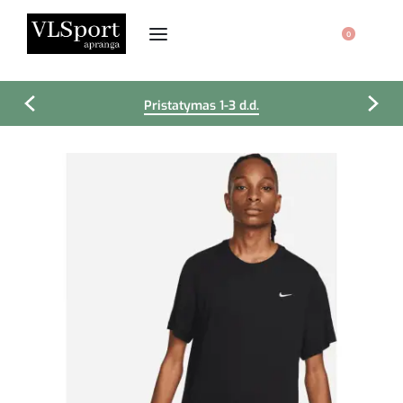
0
Pristatymas 1-3 d.d.