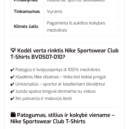
Tinkamumas
Vyrams
Pagaminta iš aukštos kokybės
Kilmės šalis
medvilnės
💡
Kodėl verta rinktis Nike Sportswear Club
T-Shirts BV0507-010?
✔️ Patogūs ir kvėpuojantys iš 100% medvilnės
✔️ Klasikinis Nike dizainas – tinka bet kokiai progai
✔️ Universalūs – sportui ar kasdieniam dėvėjimui
✔️ Juoda spalva lengvai derinama su viskuo
✔️ Itin patvarūs ir malonūs liesti
🛍️
Patogumas, stilius ir kokybė viename –
Nike Sportswear Club T-Shirts