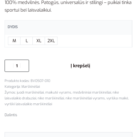
100% medvilnės. Patogūs, universalūs ir stilingi – puikiai tinka
sportui bei laisvalaikiui.
DYDIS
M
L
XL
2XL
Į krepšelį
BV0507-010
Kategorija:
Marškinėliai
Žymos:
juodi marškinėliai
,
maikutė vyrams
,
medvilniniai marškinėliai
,
nike
laisvalaikio drabuziai
,
nike marškinėliai
,
nike marškinėliai vyrams
,
vyriška maikė
,
vyriški laisvalaikio marškinėliai
Dalintis