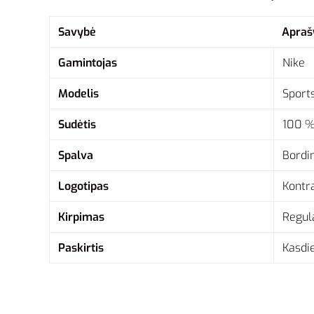
Savybė
Apra
Gamintojas
Nike
Modelis
Sport
Sudėtis
100 %
Spalva
Bordi
Logotipas
Kontra
Kirpimas
Regula
Paskirtis
Kasdie