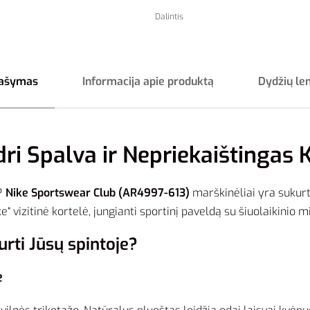
Dalintis
ašymas
Informacija apie produktą
Dydžių le
ri Spalva ir Nepriekaištingas
a?
Nike Sportswear Club (AR4997-613)
marškinėliai yra sukurti
“ vizitinė kortelė, jungianti sportinį paveldą su šiuolaikinio m
urti Jūsų spintoje?
ė