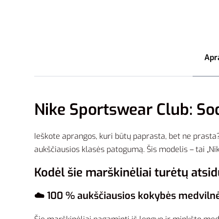
Apr
Nike Sportswear Club: Sod
Ieškote aprangos, kuri būtų paprasta, bet ne prast
aukščiausios klasės patogumą. Šis modelis – tai „Nike
Kodėl šie marškinėliai turėtų atsid
☁️ 100 % aukščiausios kokybės medviln