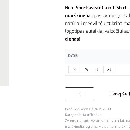
Nike Sportswear Club T-Shirt
–
marškinėliai
, pasižymintys išs
natūrali medvilnė užtikrina ma
logotipas suteikia įvaizdžiui a
dienas!
DYDIS
S
M
L
XL
Į krepšelį
AR4997-613
Kategorija:
Marškinėliai
Žymos:
maikutė vyrams
,
medvilniniai ma
marškinėliai vyrams
,
violetiniai marškin