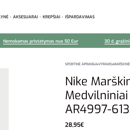
LYNĖ
AKSESUARAI
KREPŠIAI
IŠPARDAVIMAS
Nemokamas pristatymas nuo 50 Eur
30 d. grąžin
SPORTINĖ APRANGA
›
VYRAMS
›
MARŠKINĖ
Nike Marški
Medvilniniai
AR4997-613
28,95
€