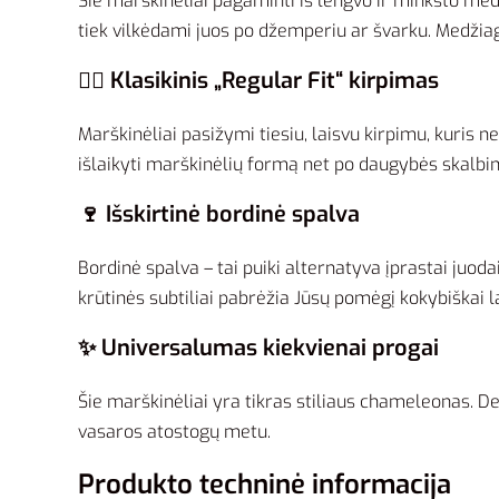
Šie marškinėliai pagaminti iš lengvo ir minkšto medvi
tiek vilkėdami juos po džemperiu ar švarku. Medžiaga
🏃‍♂️ Klasikinis „Regular Fit“ kirpimas
Marškinėliai pasižymi tiesiu, laisvu kirpimu, kuris n
išlaikyti marškinėlių formą net po daugybės skalbi
🍷 Išskirtinė bordinė spalva
Bordinė spalva – tai puiki alternatyva įprastai juodai
krūtinės subtiliai pabrėžia Jūsų pomėgį kokybiškai l
✨ Universalumas kiekvienai progai
Šie marškinėliai yra tikras stiliaus chameleonas. D
vasaros atostogų metu.
Produkto techninė informacija