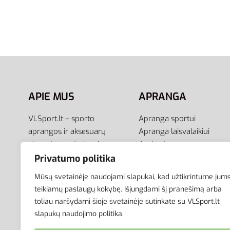
Adidas Marškinėliai Sportswear T-
Reebok 
Shirts GK9642
Ready 
19,00
€
22,00
€
Pasirinkti savybes
Pasirink
APIE MUS
APRANGA
VLSport.lt – sporto
Apranga sportui
aprangos ir aksesuarų
Apranga laisvalaikiui
el.parduotuvė aktyviam
Avalynė
gyvenimo būdui. Čia rasite
Aksesuarai
Privatumo politika
aprangą visai šeimai –
Krepšiai
Mūsų svetainėje naudojami slapukai, kad užtikrintume jum
vyrams, moterims bei
teikiamų paslaugų kokybę. Išjungdami šį pranešimą arba
vaikams.
toliau naršydami šioje svetainėje sutinkate su VLSport.lt
slapukų naudojimo politika.