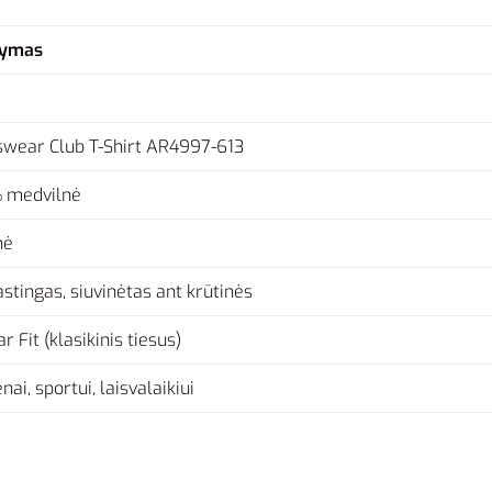
šymas
swear Club T-Shirt AR4997-613
 medvilnė
nė
stingas, siuvinėtas ant krūtinės
r Fit (klasikinis tiesus)
nai, sportui, laisvalaikiui