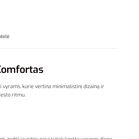
ntelė
 Komfortas
 vyrams, kurie vertina minimalistinį dizainą ir
iesto ritmu.