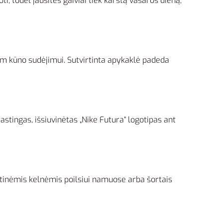
i, todėl jausitės gaiviai tiek karštą vasaros dieną,
kiam kūno sudėjimui. Sutvirtinta apykaklė padeda
trastingas, išsiuvinėtas „Nike Futura“ logotipas ant
ortinėmis kelnėmis poilsiui namuose arba šortais