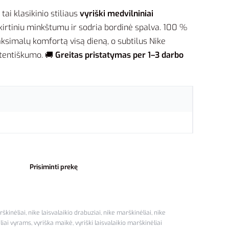
 tai klasikinio stiliaus
vyriški medvilniniai
kirtiniu minkštumu ir sodria bordinė spalva. 100 %
ksimalų komfortą visą dieną, o subtilus Nike
utentiškumo. 🚚
Greitas pristatymas per 1–3 darbo
Prisiminti prekę
rškinėliai
,
nike laisvalaikio drabuziai
,
nike marškinėliai
,
nike
ėliai vyrams
,
vyriška maikė
,
vyriški laisvalaikio marškinėliai