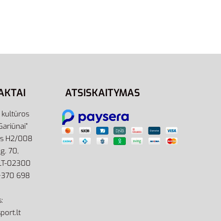
niai
Adidas Marškinėliai Vyrams
51
Medvilniniai MH T-Shirt FT0095
27,00
€
19,00
€
-30% OFF
Pasirinkti savybes
AKTAI
ATSISKAITYMAS
r kultūros
Gariūnai”
as H2/008
g. 70,
 LT-02300
: +370 698
:
port.lt