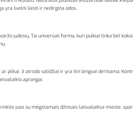
lnės trikotažo. Natūralus pluoštas leidžia odai laisvai kvėpuot
 yra švelni liesti ir nedirgina odos.
evaržo judesių. Tai universali forma, kuri puikiai tinka bet ko
mų.
 ar pilkai. Ji atrodo solidžiai ir yra itin lengvai derinama. Kon
aisvalaikio aprangai.
erinkite juos su mėgstamais džinsais laisvalaikiui mieste, sp