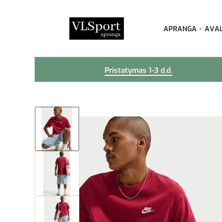
APRANGA
AVA
Pristatymas 1-3 d.d.