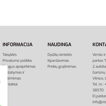
Adidas Marškinėliai Sporti
Marškinėliai Workout
Vyrams Core18 Jsy CV34
CE0115
19,00
€
Pasirinkti savybes
ti savybes
INFORMACIJA
NAUDINGA
KONT
Taisyklės
Dydžių lentelės
Verslo i
Privatumo politika
Išpardavimas
parkas “
Saugus apsipirkimas
Prekių grąžinimas
2 aukšt
Pristatymas ir
Gariūnų 
atsiėmimas
Vilnius,
s
Kontaktai
Tel. nr.
38570
El.paštas
info@vls