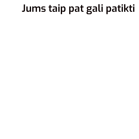
Jums taip pat gali patikti
XS
S
2XL
3XL
S
XL