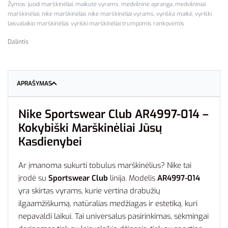
Žymos:
juodi marškinėliai
,
maikutė vyrams
,
medvilninė apranga
,
medvilniniai
marškinėliai
,
nike marškinėliai
,
nike marškinėliai vyrams
,
vyriška maikė
,
vyriški
laisvalaikio marškinėliai
,
vyriški marškinėliai trumpomis rankovėmis
Dalintis
APRAŠYMAS
Nike Sportswear Club AR4997-014 –
Kokybiški Marškinėliai Jūsų
Kasdienybei
Ar įmanoma sukurti tobulus marškinėlius? Nike tai
įrodė su
Sportswear Club
linija. Modelis
AR4997-014
yra skirtas vyrams, kurie vertina drabužių
ilgaamžiškumą, natūralias medžiagas ir estetiką, kuri
nepavaldi laikui. Tai universalus pasirinkimas, sėkmingai