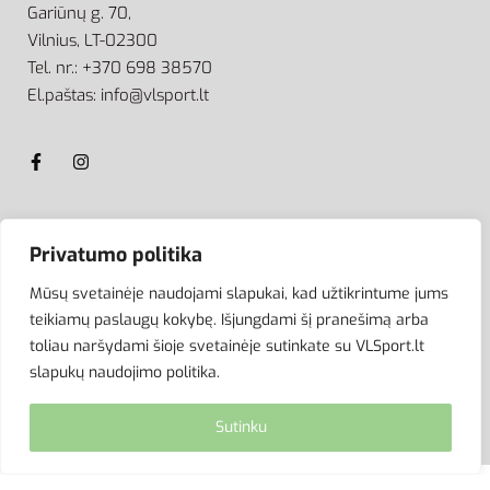
Gariūnų g. 70,
Vilnius, LT-02300
Tel. nr.: +370 698 38570
El.paštas: info@vlsport.lt
ATSISKAITYMAS
Privatumo politika
Mūsų svetainėje naudojami slapukai, kad užtikrintume jums
teikiamų paslaugų kokybę. Išjungdami šį pranešimą arba
toliau naršydami šioje svetainėje sutinkate su VLSport.lt
slapukų naudojimo politika.
Sutinku