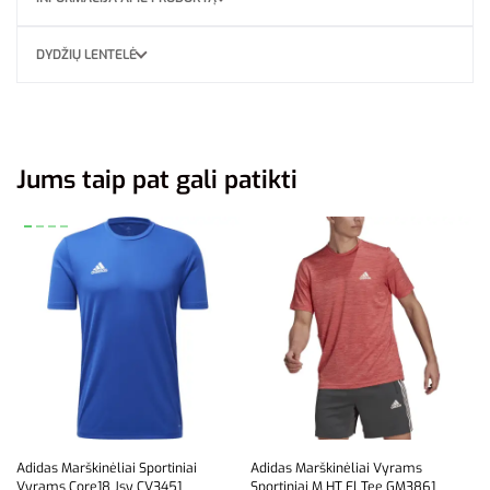
DYDŽIŲ LENTELĖ
Jums taip pat gali patikti
Adidas Marškinėliai Sportiniai
Adidas Marškinėliai Vyrams
Vyrams Core18 Jsy CV3451
Sportiniai M HT El Tee GM3861