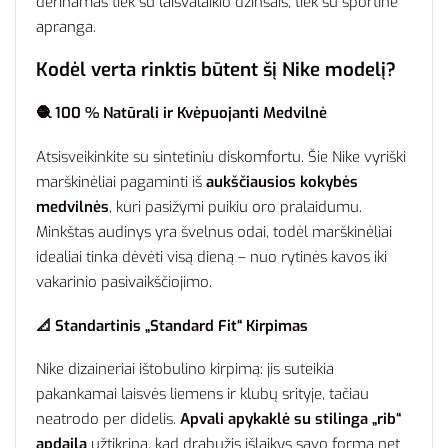
derinamas tiek su laisvalaikio džinsais, tiek su sportine
apranga.
Kodėl verta rinktis būtent šį Nike modelį?
🧶 100 % Natūrali ir Kvėpuojanti Medvilnė
Atsisveikinkite su sintetiniu diskomfortu. Šie Nike vyriški
marškinėliai pagaminti iš
aukščiausios kokybės
medvilnės
, kuri pasižymi puikiu oro pralaidumu.
Minkštas audinys yra švelnus odai, todėl marškinėliai
idealiai tinka dėvėti visą dieną – nuo rytinės kavos iki
vakarinio pasivaikščiojimo.
📐 Standartinis „Standard Fit“ Kirpimas
Nike dizaineriai ištobulino kirpimą: jis suteikia
pakankamai laisvės liemens ir klubų srityje, tačiau
neatrodo per didelis.
Apvali apykaklė su stilinga „rib“
apdaila
užtikrina, kad drabužis išlaikys savo formą net