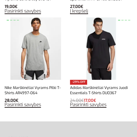
19,00
€
27,00
€
Pasirinkti savybes
Į krepšelį
-29% OFF
Nike Marškinėliai Vyrams Pilki T-
Adidas Marškinėliai Vyrams Juodi
Shirts AR4997-064
Essentials T-Shirts DU0367
28,00
€
24,00
€
17,00
€
Pasirinkti savybes
Pasirinkti savybes