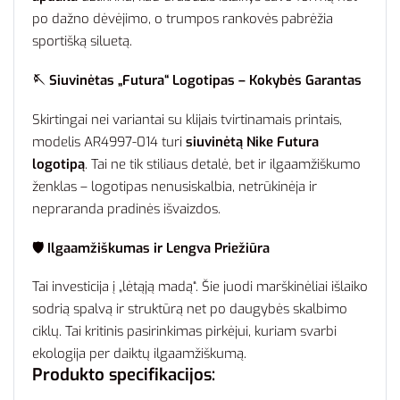
po dažno dėvėjimo, o trumpos rankovės pabrėžia
sportišką siluetą.
🪡 Siuvinėtas „Futura“ Logotipas – Kokybės Garantas
Skirtingai nei variantai su klijais tvirtinamais printais,
modelis AR4997-014 turi
siuvinėtą Nike Futura
logotipą
. Tai ne tik stiliaus detalė, bet ir ilgaamžiškumo
ženklas – logotipas nenusiskalbia, netrūkinėja ir
nepraranda pradinės išvaizdos.
🛡️ Ilgaamžiškumas ir Lengva Priežiūra
Tai investicija į „lėtąją madą“. Šie juodi marškinėliai išlaiko
sodrią spalvą ir struktūrą net po daugybės skalbimo
ciklų. Tai kritinis pasirinkimas pirkėjui, kuriam svarbi
ekologija per daiktų ilgaamžiškumą.
Produkto specifikacijos: