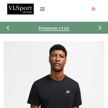
0
Pristatymas 1-3 d.d.