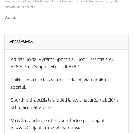
klasikiniai adidas šortai
,
laisvalaikio šortai vyrams
,
medvilniniai šortai
,
vyriski
laisvalaikio drabuziai
Dalintis
APRAŠYMAS
Adidas Šortai Vyrams Sportiniai Juodi Essentials All
SZN Fleece Graphic Shorts IC9792
Puikiai tinka tiek laisvalaikiui, tiek aktyviam poilsiui ar
sportui.
Sportinis drabužis leis judėti laisvai, nevaržomai, žiūrisi
stilingai ir patraukliai.
Minkštas audinys suteiks komforto sportuojant,
pasivaikščiojant ar dėvėti namuose.