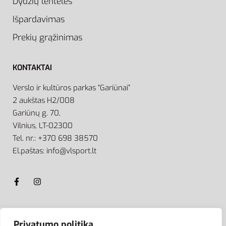
Dydžių lentelės
Išpardavimas
Prekių grąžinimas
KONTAKTAI
Verslo ir kultūros parkas “Gariūnai”
2 aukštas H2/008
Gariūnų g. 70,
Vilnius, LT-02300
Tel. nr.: +370 698 38570
El.paštas: info@vlsport.lt
ATSISKAITYMAS
Privatumo politika