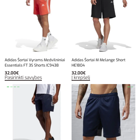
Adidas Šortai Vyrams Medvilniniai
Adidas Šortai M Melange Short
Essentials FT 3S Shorts IC9438
HE1804
32,00
€
32,00
€
Pasirinkti savybes
Į krepšelį