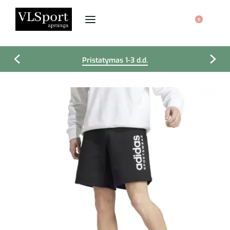
0
Pristatymas 1-3 d.d.