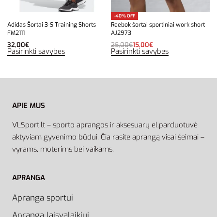
-40% OFF
Adidas Šortai 3-S Training Shorts
Reebok šortai sportiniai work short
FM2111
AJ2973
32,00
€
25,00
€
15,00
€
Pasirinkti savybes
Pasirinkti savybes
APIE MUS
VLSport.lt – sporto aprangos ir aksesuarų el.parduotuvė
aktyviam gyvenimo būdui. Čia rasite aprangą visai šeimai –
vyrams, moterims bei vaikams.
APRANGA
Apranga sportui
Apranga laisvalaikiui