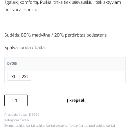
ilgalaikį komfortą. Puikiai tinka tiek laisvalaikiui, tiek aktyviam
poilsiui ar sportui.
Sudėtis: 80% medvilnė / 20% perdirbtas poliesteris.
Spalva: juoda / balta.
DYDIS
XL
2XL
Į krepšelį
IC9792
Kategorija:
Šortai
Žymos:
adidas šortai
,
adidas šortai vyrams
,
fleece šortai
,
juodi adidas šortai
,