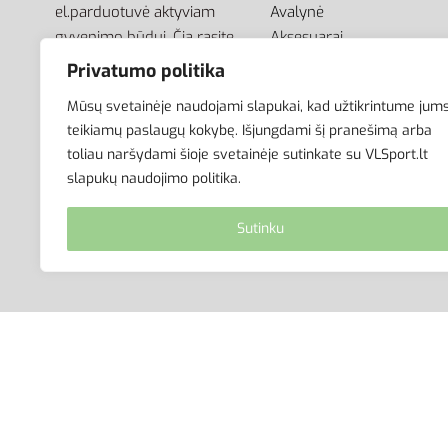
el.parduotuvė aktyviam
Avalynė
gyvenimo būdui. Čia rasite
Aksesuarai
aprangą visai šeimai –
Krepšiai
Privatumo politika
vyrams, moterims bei
Mūsų svetainėje naudojami slapukai, kad užtikrintume jum
vaikams.
teikiamų paslaugų kokybę. Išjungdami šį pranešimą arba
toliau naršydami šioje svetainėje sutinkate su VLSport.lt
slapukų naudojimo politika.
Sutinku
© VLSport. 2026. Visos teisės saugomos.
Kopijuoti, platinti svetainės turinį be autorių suti