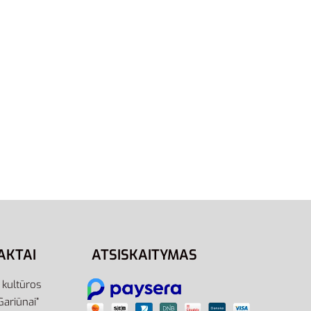
S/Tall
L/Tall
Nike Džemperis Vyrams M
Sportswear Crew FL BV2662-407
59,95
€
Pasirinkti savybes
AKTAI
ATSISKAITYMAS
r kultūros
Gariūnai”