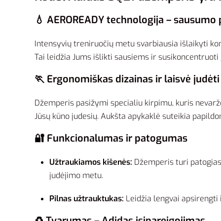
💧 AEROREADY technologija – sausumo p
Intensyvių treniruočių metu svarbiausia išlaikyti k
Tai leidžia Jums išlikti sausiems ir susikoncentruoti
🏃 Ergonomiškas dizainas ir laisvė judėti
Džemperis pasižymi specialiu kirpimu, kuris nevaržo
Jūsų kūno judesių. Aukšta apykaklė suteikia papild
🔐 Funkcionalumas ir patogumas
Užtraukiamos kišenės:
Džemperis turi patogias 
judėjimo metu.
Pilnas užtrauktukas:
Leidžia lengvai apsirengti 
♻️ Tvarumas – Adidas įsipareigojimas