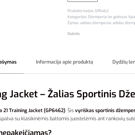
GP6462
Kategorijos:
Džemperiai be gobtuvo
,
Išp
Žymos:
adidas džemperiai
,
adidas džemp
Dalintis
ašymas
Informacija apie produktą
Dydžių le
ng Jacket – Žalias Sportinis D
a 21 Training Jacket (GP6462)
. Šis
vyriškas sportinis džemper
alva su klasikinėmis baltomis juostelėmis ant rankovių suteik
 nepakeičiamas?