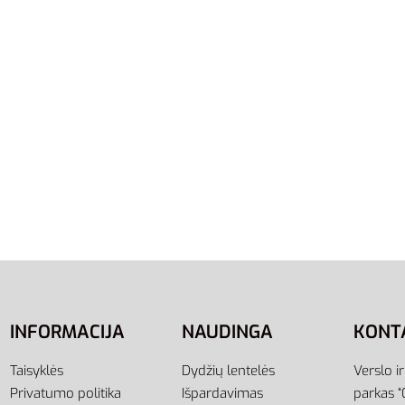
Crew FL BV2662-100
58,00
€
Pasirinkti savybes
M
 Džemperis Vyrams
als 3s Jaket DU0445
ti savybes
INFORMACIJA
NAUDINGA
KONT
Taisyklės
Dydžių lentelės
Verslo i
Privatumo politika
Išpardavimas
parkas “