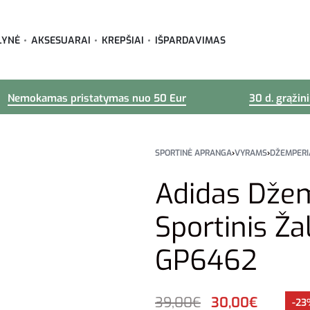
LYNĖ
AKSESUARAI
KREPŠIAI
IŠPARDAVIMAS
Nemokamas pristatymas nuo 50 Eur
30 d. grąžin
SPORTINĖ APRANGA
›
VYRAMS
›
DŽEMPERI
Adidas Dže
Sportinis Ža
GP6462
39,00
€
30,00
€
-23