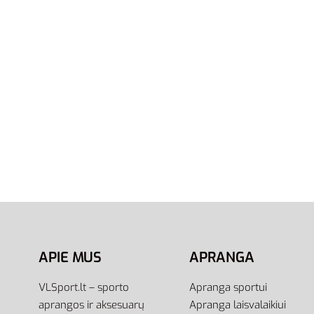
S
XS
S
Nike Džemperis Dri-Fit Training
Adidas
Jacket CU4953-010
Essenti
60,00
€
45,00
€
53,00
€
-25% OFF
Į krepšelį
Pasirink
APIE MUS
APRANGA
VLSport.lt – sporto
Apranga sportui
aprangos ir aksesuarų
Apranga laisvalaikiui