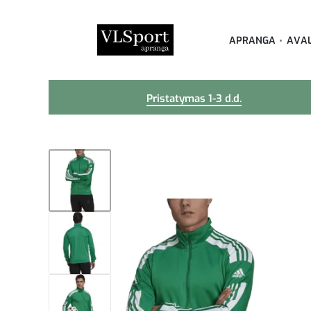
APRANGA
AVA
Pristatymas 1-3 d.d.