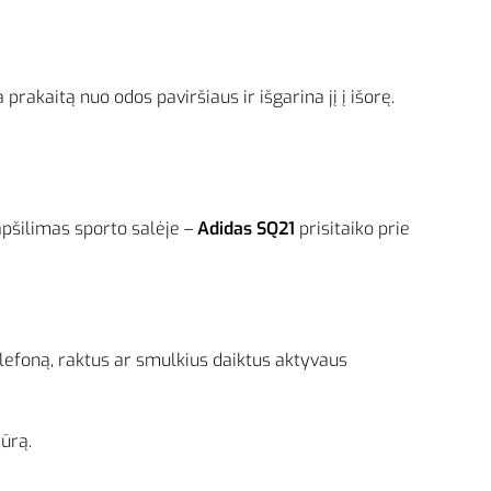
prakaitą nuo odos paviršiaus ir išgarina jį į išorę.
apšilimas sporto salėje –
Adidas SQ21
prisitaiko prie
elefoną, raktus ar smulkius daiktus aktyvaus
tūrą.