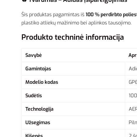
Šis produktas pagamintas iš
100 % perdirbto polies
plastiko atliekų mažinimo bei aplinkos tausojimo.
Produkto techninė informacija
Savybė
Ap
Gamintojas
Adi
Modelio kodas
GP
Sudėtis
100
Technologija
AER
Užsegimas
Pil
Kišenės
2 š