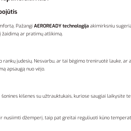
ojūtis
omfortą. Pažangi
AEROREADY technologija
akimirksniu sugeria 
 į žaidimą ar pratimų atlikimą.
 rankų judesių. Nesvarbu, ar tai bėgimo treniruotė lauke, ar 
omą apsaugą nuo vėjo.
šonines kišenes su užtrauktukais, kuriose saugiai laikysite t
ir nusiimti džemperį, taip pat greitai reguliuoti kūno tempera