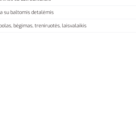
ia su baltomis detalėmis
bolas, bėgimas, treniruotės, laisvalaikis
XL
L/Tall
Nike Džemperis M Sports