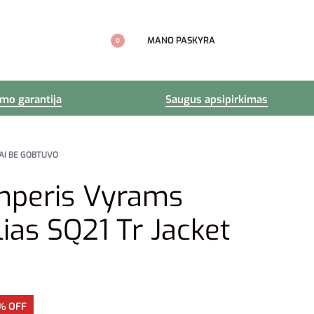
MANO PASKYRA
0
imo garantija
Saugus apsipirkimas
AI BE GOBTUVO
mperis Vyrams
lias SQ21 Tr Jacket
% OFF