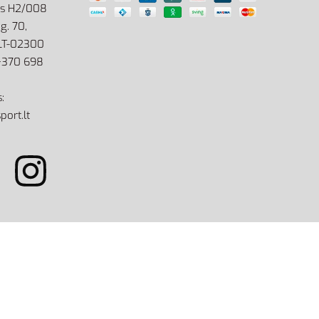
as H2/008
g. 70,
 LT-02300
: +370 698
:
port.lt
site by eworks