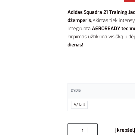
Adidas Squadra 21 Training Ja
džemperis
, skirtas tiek inten
Integruota
AEROREADY techno
kirpimas užtikrina visišką judė
dienas!
DYDIS
S/Tall
Į krepšelį