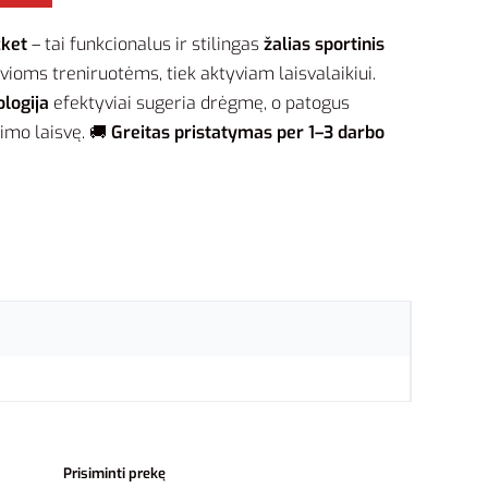
cket
– tai funkcionalus ir stilingas
žalias sportinis
syvioms treniruotėms, tiek aktyviam laisvalaikiui.
logija
efektyviai sugeria drėgmę, o patogus
jimo laisvę. 🚚
Greitas pristatymas per 1–3 darbo
Prisiminti prekę