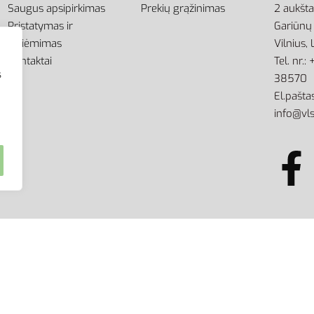
Saugus apsipirkimas
Prekių grąžinimas
2 aukšt
Pristatymas ir
Gariūnų 
atsiėmimas
Vilnius,
Kontaktai
Tel. nr.
s
38570
El.paštas
info@vls
kimo griežtai draudžiama.