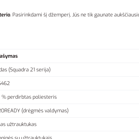
terio
. Pasirinkdami šį džemperį, Jūs ne tik gaunate aukščiausi
rašymas
das (Squadra 21 serija)
6462
 % perdirbtas poliesteris
OREADY (drėgmės valdymas)
nas užtrauktukas
oninės su užtrauktukais