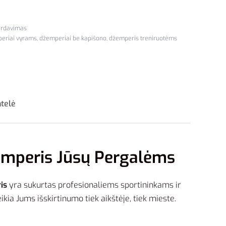
ardavimas
eriai vyrams
,
džemperiai be kapišono
,
džemperis treniruotėms
ntelė
žemperis Jūsų Pergalėms
is
yra sukurtas profesionaliems sportininkams ir
ia Jums išskirtinumo tiek aikštėje, tiek mieste.