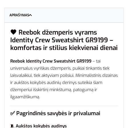
APRAŠYMAS
🖤
Reebok džemperis vyrams
Identity Crew Sweatshirt GR9199 –
komfortas ir stilius kiekvienai dienai
Reebok Identity Crew Sweatshirt GR9199
– tai
universalus vyriškas džemperis, puikiai tinkantis tiek
laisvalaikiui, tiek aktyviam poilsiui. Minimalistinis dizainas
ir aukštos kokybės audinių derinys suteikia šiam
džemperiui išskirtinį minkštumą, patogumą ir
ilgaamžiškumą.
✅
Pagrindinės savybės ir privalumai
🧵
Aukštos kokybės audinys