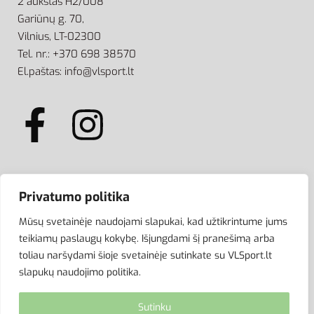
2 aukštas H2/008
Gariūnų g. 70,
Vilnius, LT-02300
Tel. nr.: +370 698 38570
El.paštas: info@vlsport.lt
ATSISKAITYMAS
Privatumo politika
Mūsų svetainėje naudojami slapukai, kad užtikrintume jums
teikiamų paslaugų kokybę. Išjungdami šį pranešimą arba
toliau naršydami šioje svetainėje sutinkate su VLSport.lt
slapukų naudojimo politika.
Sutinku