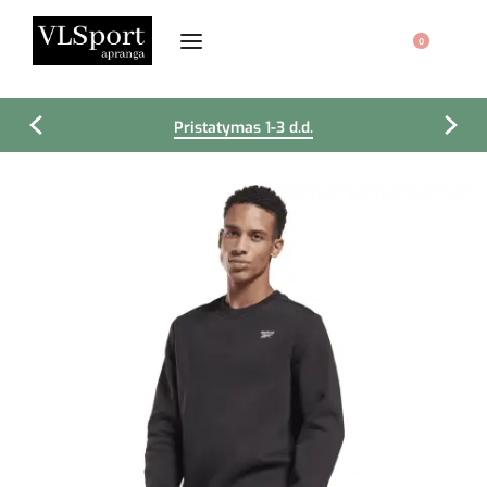
0
Pristatymas 1-3 d.d.