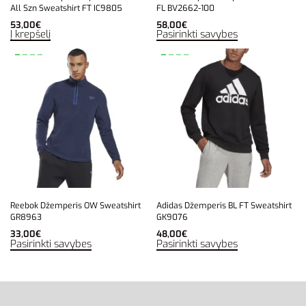
All Szn Sweatshirt FT IC9805
FL BV2662-100
53,00
€
58,00
€
Į krepšelį
Pasirinkti savybes
Reebok Džemperis OW Sweatshirt
Adidas Džemperis BL FT Sweatshirt
GR8963
GK9076
33,00
€
48,00
€
Pasirinkti savybes
Pasirinkti savybes