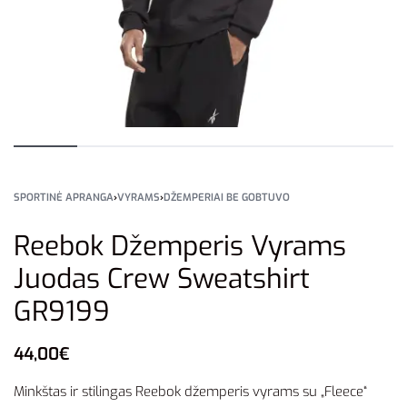
SPORTINĖ APRANGA
›
VYRAMS
›
DŽEMPERIAI BE GOBTUVO
Reebok Džemperis Vyrams
Juodas Crew Sweatshirt
GR9199
44,00
€
Minkštas ir stilingas Reebok džemperis vyrams su „Fleece“