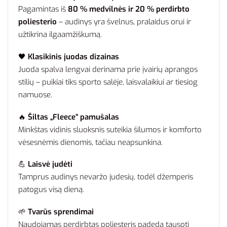
Pagamintas iš
80 % medvilnės ir 20 % perdirbto
poliesterio
– audinys yra švelnus, pralaidus orui ir
užtikrina ilgaamžiškumą.
🖤
Klasikinis juodas dizainas
Juoda spalva lengvai derinama prie įvairių aprangos
stilių – puikiai tiks sporto salėje, laisvalaikiui ar tiesiog
namuose.
🔥
Šiltas „Fleece“ pamušalas
Minkštas vidinis sluoksnis suteikia šilumos ir komforto
vėsesnėmis dienomis, tačiau neapsunkina.
💪
Laisvė judėti
Tamprus audinys nevaržo judesių, todėl džemperis
patogus visą dieną.
🌱
Tvarūs sprendimai
Naudojamas perdirbtas poliesteris padeda tausoti