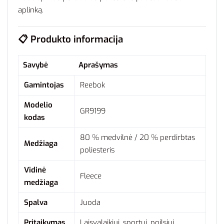
aplinką.
📋
Produkto informacija
Savybė
Aprašymas
Gamintojas
Reebok
Modelio
GR9199
kodas
80 % medvilnė / 20 % perdirbtas
Medžiaga
poliesteris
Vidinė
Fleece
medžiaga
Spalva
Juoda
Pritaikymas
Laisvalaikiui, sportui, poilsiui