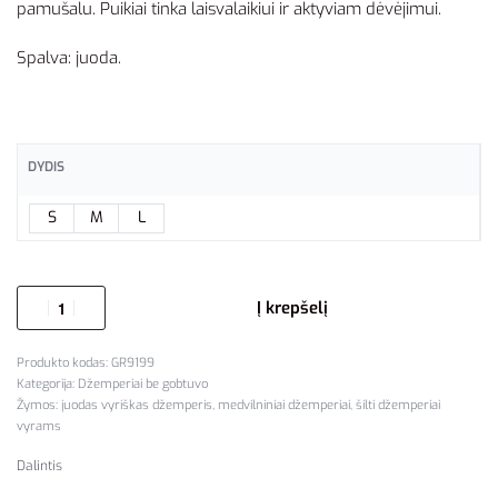
pamušalu. Puikiai tinka laisvalaikiui ir aktyviam dėvėjimui.
Spalva: juoda.
DYDIS
S
M
L
Į krepšelį
GR9199
Kategorija:
Džemperiai be gobtuvo
Žymos:
juodas vyriškas džemperis
,
medvilniniai džemperiai
,
šilti džemperiai
vyrams
Dalintis