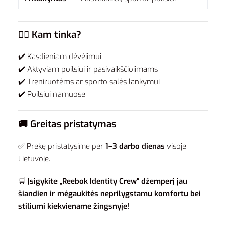
🧍‍♂️
Kam tinka?
✔️ Kasdieniam dėvėjimui
✔️ Aktyviam poilsiui ir pasivaikščiojimams
✔️ Treniruotėms ar sporto salės lankymui
✔️ Poilsiui namuose
🚚
Greitas pristatymas
✅ Prekę pristatysime per
1–3 darbo dienas
visoje
Lietuvoje.
🛒
Įsigykite „Reebok Identity Crew“ džemperį jau
šiandien ir mėgaukitės neprilygstamu komfortu bei
stiliumi kiekviename žingsnyje!