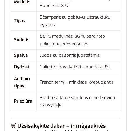
Modelis
Hoodie JD1877
Džemperis su gobtuvu, užtrauktuku,
Tipas
vyrams
55 % medvilnės, 36 % perdirbto
Sudėtis
poliesterio, 9 % viskozės
Spalva
Juoda su baltomis juostelėmis
Dydžiai
Galimi įvairūs dydžiai – nuo S iki 3XL
Audinio
French terry – minkštas, kvėpuojantis
tipas
Skalbti šaltame vandenyje, nedžiovinti
Priežiūra
džiovyklėje
🛒 Užsisakykite dabar – ir mėgaukitės