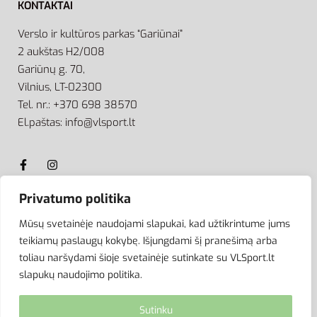
KONTAKTAI
Verslo ir kultūros parkas “Gariūnai”
2 aukštas H2/008
Gariūnų g. 70,
Vilnius, LT-02300
Tel. nr.: +370 698 38570
El.paštas: info@vlsport.lt
Privatumo politika
ATSISKAITYMAS
Mūsų svetainėje naudojami slapukai, kad užtikrintume jums
teikiamų paslaugų kokybę. Išjungdami šį pranešimą arba
toliau naršydami šioje svetainėje sutinkate su VLSport.lt
slapukų naudojimo politika.
Sutinku