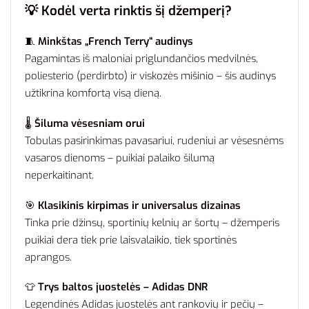
💡
Kodėl verta rinktis šį džemperį?
🧵
Minkštas „French Terry“ audinys
Pagamintas iš maloniai priglundančios medvilnės,
poliesterio (perdirbto) ir viskozės mišinio – šis audinys
užtikrina komfortą visą dieną.
🌡️
Šiluma vėsesniam orui
Tobulas pasirinkimas pavasariui, rudeniui ar vėsesnėms
vasaros dienoms – puikiai palaiko šilumą
neperkaitinant.
🎯
Klasikinis kirpimas ir universalus dizainas
Tinka prie džinsų, sportinių kelnių ar šortų – džemperis
puikiai dera tiek prie laisvalaikio, tiek sportinės
aprangos.
👕
Trys baltos juostelės – Adidas DNR
Legendinės Adidas juostelės ant rankovių ir pečių –