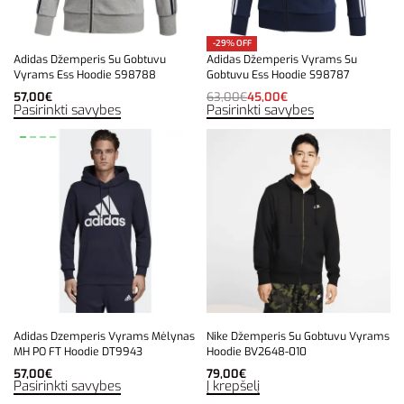
-29% OFF
Adidas Džemperis Su Gobtuvu
Adidas Džemperis Vyrams Su
Vyrams Ess Hoodie S98788
Gobtuvu Ess Hoodie S98787
57,00
€
63,00
€
45,00
€
Pasirinkti savybes
Pasirinkti savybes
Adidas Dzemperis Vyrams Mėlynas
Nike Džemperis Su Gobtuvu Vyrams
MH PO FT Hoodie DT9943
Hoodie BV2648-010
57,00
€
79,00
€
Pasirinkti savybes
Į krepšelį