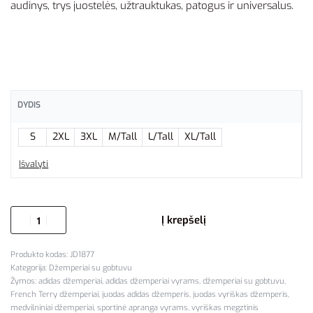
audinys, trys juostelės, užtrauktukas, patogus ir universalus.
DYDIS
S
2XL
3XL
M/Tall
L/Tall
XL/Tall
Išvalyti
Į krepšelį
JD1877
Kategorija:
Džemperiai su gobtuvu
Žymos:
adidas džemperiai
,
adidas džemperiai vyrams
,
džemperiai su gobtuvu
,
French Terry džemperiai
,
juodas adidas džemperis
,
juodas vyriškas džemperis
,
medvilniniai džemperiai
,
sportinė apranga vyrams
,
vyriškas megztinis