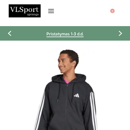
0
Pristatymas 1-3 d.d.