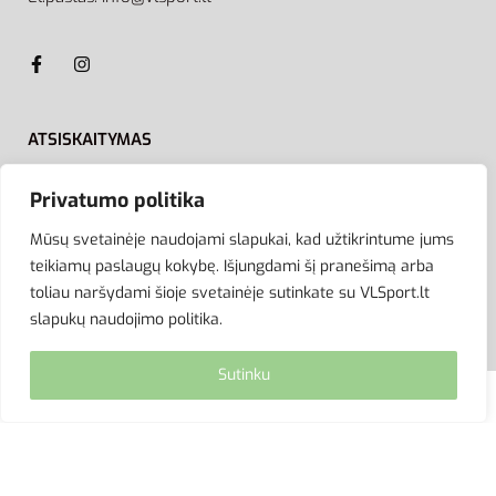
ATSISKAITYMAS
Privatumo politika
Mūsų svetainėje naudojami slapukai, kad užtikrintume jums
teikiamų paslaugų kokybę. Išjungdami šį pranešimą arba
toliau naršydami šioje svetainėje sutinkate su VLSport.lt
slapukų naudojimo politika.
Sutinku
© VLSport. 2026. Visos teisės saugomos.
Kopijuoti, platinti svetainės turinį be autorių sutikimo
griežtai draudžiama.