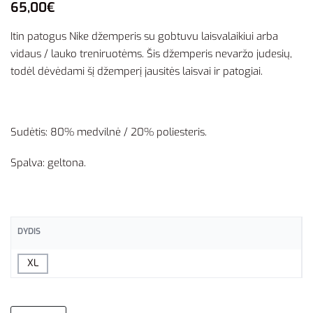
65,00
€
Itin patogus Nike džemperis su gobtuvu laisvalaikiui arba
vidaus / lauko treniruotėms. Šis džemperis nevaržo judesių,
todėl dėvėdami šį džemperį jausitės laisvai ir patogiai.
Sudėtis: 80% medvilnė / 20% poliesteris.
Spalva: geltona.
DYDIS
XL