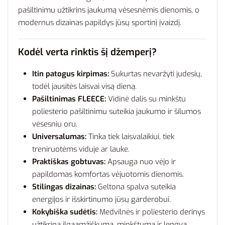
pašiltinimu užtikrins jaukumą vėsesnėmis dienomis, o
modernus dizainas papildys jūsų sportinį įvaizdį.
Kodėl verta rinktis šį džemperį?
Itin patogus kirpimas:
Sukurtas nevaržyti judesių,
todėl jausitės laisvai visą dieną.
Pašiltinimas FLEECE:
Vidinė dalis su minkštu
poliesterio pašiltinimu suteikia jaukumo ir šilumos
vėsesniu oru.
Universalumas:
Tinka tiek laisvalaikiui, tiek
treniruotėms viduje ar lauke.
Praktiškas gobtuvas:
Apsauga nuo vėjo ir
papildomas komfortas vėjuotomis dienomis.
Stilingas dizainas:
Geltona spalva suteikia
energijos ir išskirtinumo jūsų garderobui.
Kokybiška sudėtis:
Medvilnės ir poliesterio derinys
užtikrina ilgaamžiškumą, minkštumą ir lengvą