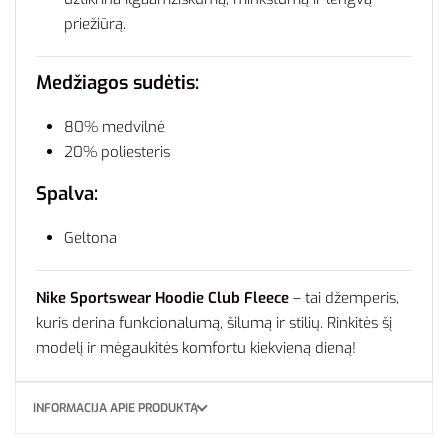
priežiūrą.
Medžiagos sudėtis:
80% medvilnė
20% poliesteris
Spalva:
Geltona
Nike Sportswear Hoodie Club Fleece
– tai džemperis,
kuris derina funkcionalumą, šilumą ir stilių. Rinkitės šį
modelį ir mėgaukitės komfortu kiekvieną dieną!
INFORMACIJA APIE PRODUKTĄ