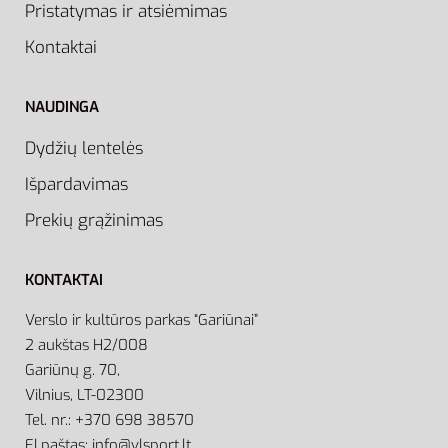
Pristatymas ir atsiėmimas
Kontaktai
NAUDINGA
Dydžių lentelės
Išpardavimas
Prekių grąžinimas
KONTAKTAI
Verslo ir kultūros parkas “Gariūnai”
2 aukštas H2/008
Gariūnų g. 70,
Vilnius, LT-02300
Tel. nr.: +370 698 38570
El.paštas: info@vlsport.lt