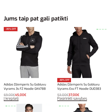
Jums taip pat gali patikti
-35% OFF
-30% OFF
Adidas Džemperis Su Gobtuvu
Adidas Džemperis Su Gobtuvu
Vyrams 3s FZ Hoodie GK4788
Vyrams Ess FT Hoodie DU0383
69,00
€
45,00
€
53,00
€
37,00
€
Į krepšelį
Pasirinkti savybes