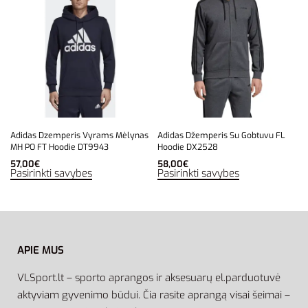
Adidas Dzemperis Vyrams Mėlynas
Adidas Džemperis Su Gobtuvu FL
MH PO FT Hoodie DT9943
Hoodie DX2528
57,00
€
58,00
€
Pasirinkti savybes
Pasirinkti savybes
APIE MUS
VLSport.lt – sporto aprangos ir aksesuarų el.parduotuvė
aktyviam gyvenimo būdui. Čia rasite aprangą visai šeimai –