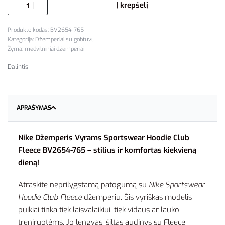
Į krepšelį
BV2654-765
Kategorija:
Džemperiai su gobtuvu
Žyma:
medvilniniai džemperiai
Dalintis
APRAŠYMAS
Nike Džemperis Vyrams Sportswear Hoodie Club
Fleece BV2654-765 – stilius ir komfortas kiekvieną
dieną!
Atraskite neprilygstamą patogumą su
Nike Sportswear
Hoodie Club Fleece
džemperiu. Šis vyriškas modelis
puikiai tinka tiek laisvalaikiui, tiek vidaus ar lauko
treniruotėms. Jo lengvas, šiltas audinys su Fleece