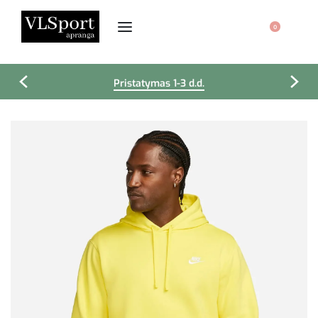
0
Pristatymas 1-3 d.d.