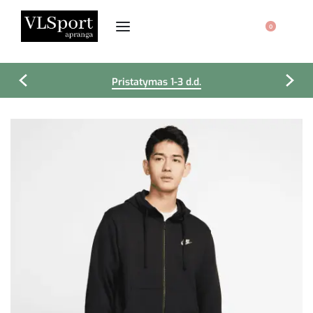
0
Pristatymas 1-3 d.d.