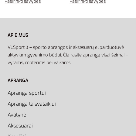
Pasirinkti savybes
Pasirinkti savybes
APIE MUS
VLSport.lt – sporto aprangos ir aksesuarų el.parduotuvė
aktyviam gyvenimo būdui. Čia rasite aprangą visai šeimai –
vyrams, moterims bei vaikams.
APRANGA
Apranga sportui
Apranga laisvalaikiui
Avalynė
Aksesuarai