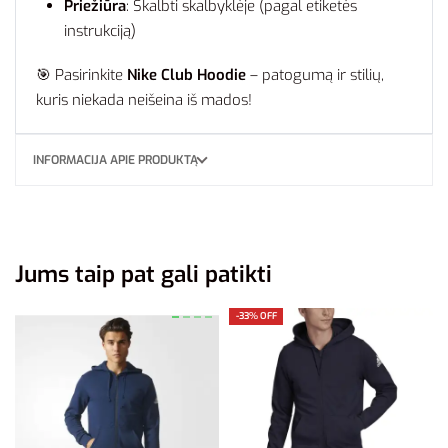
Priežiūra
: Skalbti skalbyklėje (pagal etiketės
instrukciją)
🎯 Pasirinkite
Nike Club Hoodie
– patogumą ir stilių,
kuris niekada neišeina iš mados!
INFORMACIJA APIE PRODUKTĄ
Jums taip pat gali patikti
-33% OFF