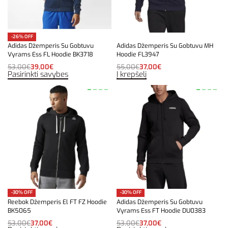
-26% OFF
Adidas Džemperis Su Gobtuvu
Adidas Džemperis Su Gobtuvu MH
Vyrams Ess FL Hoodie BK3718
Hoodie FL3947
53,00
€
39,00
€
55,00
€
37,00
€
Pasirinkti savybes
Į krepšelį
-30% OFF
-30% OFF
Reebok Džemperis El FT FZ Hoodie
Adidas Džemperis Su Gobtuvu
BK5065
Vyrams Ess FT Hoodie DU0383
53,00
€
37,00
€
53,00
€
37,00
€