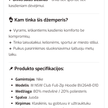
kasdieniam dėvėjimui.
👌 Kam tinka šis džemperis?
🔹 Vyrams, ieškantiems kasdienio komforto be
kompromisų.
🔹 Tinka laisvalaikiui, kelionėms, sportui ar miesto stiliui.
🔹 Puikus pasirinkimas sluoksniavimui šaltuoju metų
laiku.
📌 Produkto specifikacijos:
Gamintojas
: Nike
Modelis
: M NSW Club Full-Zip Hoodie BV2648-010
Medžiaga
: 80% medvilnė / 20% poliesteris
Spalva
: Juoda
Kirpimas
: Klasikinis, su gobtuvu ir užtrauktuku