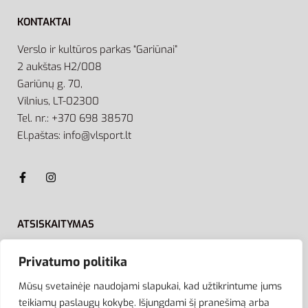
KONTAKTAI
Verslo ir kultūros parkas “Gariūnai”
2 aukštas H2/008
Gariūnų g. 70,
Vilnius, LT-02300
Tel. nr.: +370 698 38570
El.paštas: info@vlsport.lt
ATSISKAITYMAS
Privatumo politika
Mūsų svetainėje naudojami slapukai, kad užtikrintume jums
teikiamų paslaugų kokybę. Išjungdami šį pranešimą arba