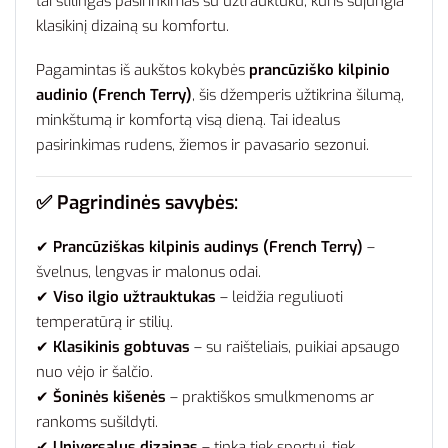
tai stilingas pasirinkimas su užtrauktuku, kuris sujungia
klasikinį dizainą su komfortu.
Pagamintas iš aukštos kokybės
prancūziško kilpinio
audinio (French Terry)
, šis džemperis užtikrina šilumą,
minkštumą ir komfortą visą dieną. Tai idealus
pasirinkimas rudens, žiemos ir pavasario sezonui.
✅ Pagrindinės savybės:
✔
Prancūziškas kilpinis audinys (French Terry)
–
švelnus, lengvas ir malonus odai.
✔
Viso ilgio užtrauktukas
– leidžia reguliuoti
temperatūrą ir stilių.
✔
Klasikinis gobtuvas
– su raišteliais, puikiai apsaugo
nuo vėjo ir šalčio.
✔
Šoninės kišenės
– praktiškos smulkmenoms ar
rankoms sušildyti.
✔
Universalus dizainas
– tinka tiek sportui, tiek