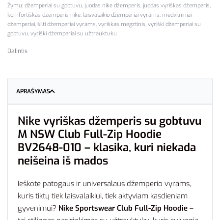
Žymų:
džemperiai su gobtuvu
,
juodas nike džemperis
,
juodas vyriškas džemperis
,
komfortiškas džemperis nike
,
laisvalaikio džemperiai vyrams
,
medvilniniai
džemperiai
,
šilti džemperiai vyrams
,
vyriškas megztinis
,
vyriški džemperiai su
gobtuvu
,
vyriški džemperiai su užtrauktuku
Dalintis
APRAŠYMAS
Nike vyriškas džemperis su gobtuvu
M NSW Club Full-Zip Hoodie
BV2648-010 – klasika, kuri niekada
neišeina iš mados
Ieškote patogaus ir universalaus džemperio vyrams,
kuris tiktų tiek laisvalaikiui, tiek aktyviam kasdieniam
gyvenimui?
Nike Sportswear Club Full-Zip Hoodie
–