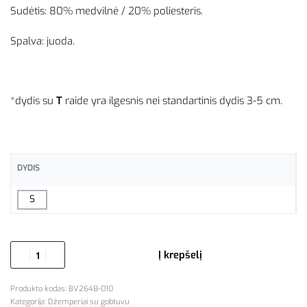
Sudėtis: 80% medvilnė / 20% poliesteris.
Spalva: juoda.
*dydis su
T
raide yra ilgesnis nei standartinis dydis 3-5 cm.
DYDIS
S
Į krepšelį
BV2648-010
Kategorija:
Džemperiai su gobtuvu