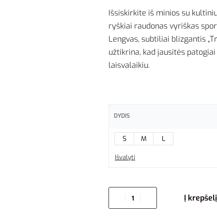
Išsiskirkite iš minios su kultini
ryškiai raudonas vyriškas sport
Lengvas, subtiliai blizgantis „T
užtikrina, kad jausitės patogiai 
laisvalaikiu.
DYDIS
S
M
L
Išvalyti
Į krepšelį