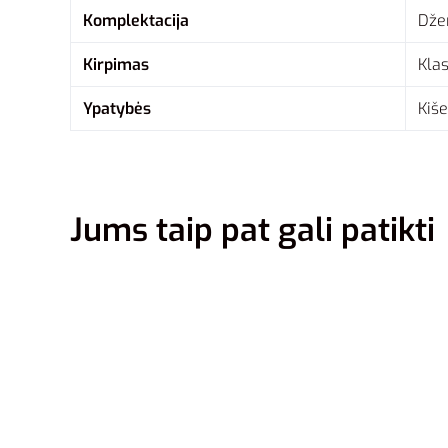
Komplektacija
Dže
Kirpimas
Klas
Ypatybės
Kiše
Jums taip pat gali patikti
M/Tall