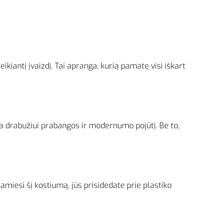
iantį įvaizdį. Tai apranga, kurią pamatę visi iškart
kia drabužiui prabangos ir modernumo pojūtį. Be to,
kdamiesi šį kostiumą, jūs prisidedate prie plastiko