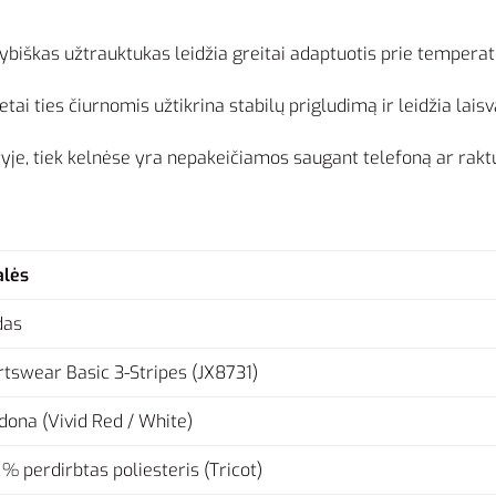
biškas užtrauktukas leidžia greitai adaptuotis prie temperat
ai ties čiurnomis užtikrina stabilų prigludimą ir leidžia laisva
je, tiek kelnėse yra nepakeičiamos saugant telefoną ar rakt
alės
das
rtswear Basic 3-Stripes (JX8731)
dona (Vivid Red / White)
% perdirbtas poliesteris (Tricot)