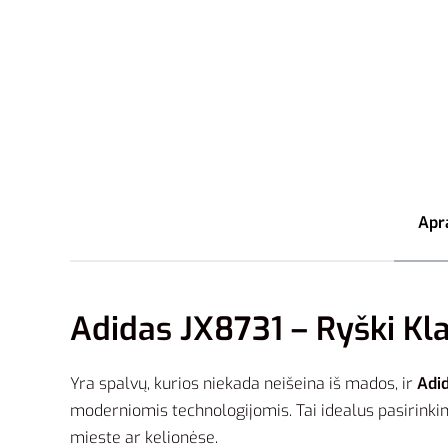
Apr
Adidas JX8731 – Ryški K
Yra spalvų, kurios niekada neišeina iš mados, ir
Adi
moderniomis technologijomis. Tai idealus pasirinkima
mieste ar kelionėse.