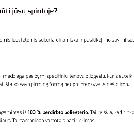
ūti jūsų spintoje?
is juostelėmis sukuria dinamišką ir pasitikėjimo savimi suteik
 Ši medžiaga pasižymi specifiniu, lengvu blizgesiu, kuris sutei
kiai išlaiko savo pirminę formą net po intensyvaus nešiojimo.
 pagamintas iš
100 % perdirbto poliesterio
. Tai reiškia, kad rin
iaus. Tai sąmoningo vartotojo pasirinkimas.