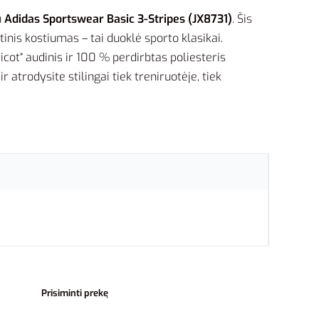
u
Adidas Sportswear Basic 3-Stripes (JX8731)
. Šis
inis kostiumas – tai duoklė sporto klasikai.
ricot“ audinis ir 100 % perdirbtas poliesteris
ir atrodysite stilingai tiek treniruotėje, tiek
Prisiminti prekę