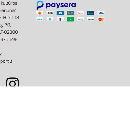
r kultūros
Gariūnai”
as H2/008
g. 70,
 LT-02300
: +370 698
:
port.lt
site by eworks