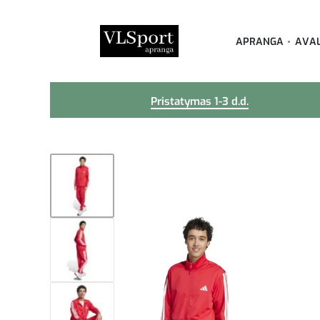
APRANGA
AVA
Pristatymas 1-3 d.d.