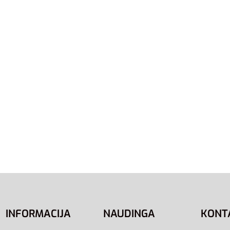
Kostiumas Vyrams Šiltas
 M Tracksuit H42022
,95
€
-28% OFF
į
S
M
XL
2XL
L/Tall
Adidas Sportinis Kostium
Vyrams Juodas 3s Tracks
JI8858
72,95
€
Pasirinkti savybes
INFORMACIJA
NAUDINGA
KONT