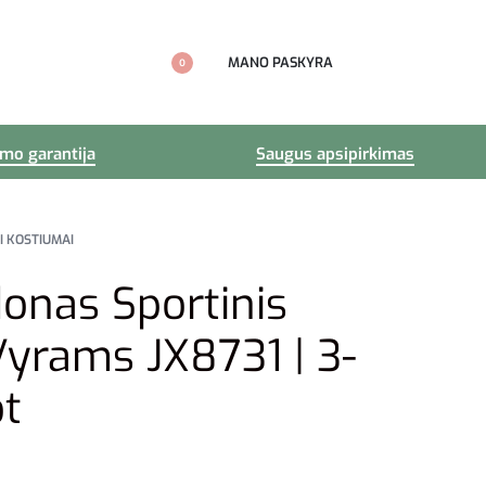
MANO PASKYRA
0
imo garantija
Saugus apsipirkimas
I KOSTIUMAI
onas Sportinis
yrams JX8731 | 3-
ot