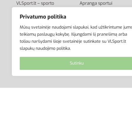
VLSport.lt – sporto
Apranga sportui
aprangos ir aksesuarų
Apranga laisvalaikiui
Privatumo politika
el.parduotuvė aktyviam
Avalynė
gyvenimo būdui. Čia rasite
Aksesuarai
Mūsų svetainėje naudojami slapukai, kad užtikrintume jum
aprangą visai šeimai –
Krepšiai
teikiamų paslaugų kokybę. Išjungdami šį pranešimą arba
vyrams, moterims bei
toliau naršydami šioje svetainėje sutinkate su VLSport.lt
vaikams.
slapukų naudojimo politika.
Sutinku
© VLSport. 2026. Visos teisės saugomos.