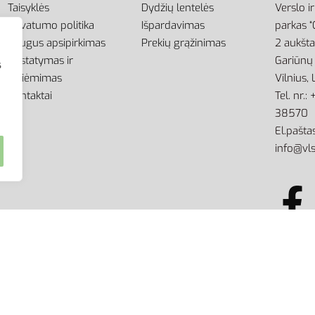
Taisyklės
Dydžių lentelės
Verslo i
Privatumo politika
Išpardavimas
parkas “
Saugus apsipirkimas
Prekių grąžinimas
2 aukšt
Pristatymas ir
Gariūnų 
s
atsiėmimas
Vilnius,
Kontaktai
Tel. nr.
38570
El.paštas
info@vls