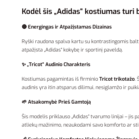
Kodėl šis „Adidas“ kostiumas turi b
🔴 Energingas ir Atpažįstamas Dizainas
Ryški raudona spalva kartu su kontrastingomis baltom
atpažįsta „Adidas“ kokybę ir sportinį paveldą.
✨ „Tricot“ Audinio Charakteris
Kostiumas pagamintas iš firminio
Tricot trikotažo
.
audinis yra itin atsparus dilimui, nesiglamžo ir pui
🌱 Atsakomybė Prieš Gamtoją
Šis modelis priklauso „Adidas“ tvarumo linijai – jis
atliekų mažinimo, neaukodami savo komforto ar stil