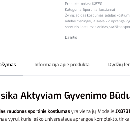
JX8731
Kategorija:
Sportiniai kostiumai
Žymų:
adidas kostiumas
,
adidas kostium
adidas treningai
,
laisvalaikio apranga v
sportinis kostiumas adidas
,
vyriškas spo
Dalintis
ašymas
Informacija apie produktą
Dydžių le
lasika Aktyviam Gyvenimo Būdu
das raudonas sportinis kostiumas
yra viena jų. Modelis
JX8731
s vyrui, kuris ieško universalaus aprangos komplekto, tinkanč