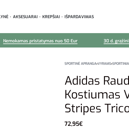
LYNĖ
AKSESUARAI
KREPŠIAI
IŠPARDAVIMAS
Nemokamas pristatymas nuo 50 Eur
30 d. grąžin
SPORTINĖ APRANGA
›
VYRAMS
›
SPORTINIA
Adidas Raud
Kostiumas V
Stripes Tric
72,95
€