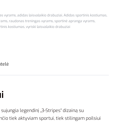
as vyrams
,
adidas laisvalaikio drabuziai
,
Adidas sportinis kostiumas
,
yrams
,
raudonas treningas vyrams
,
sportinė apranga vyrams
,
rtinis kostiumas
,
vyriski laisvalaikio drabuziai
ntelė
i
sujungia legendinį „3-Stripes“ dizainą su
io tiek aktyviam sportui, tiek stilingam poilsiui