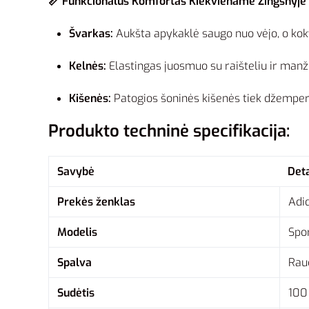
📏 Funkcionalus Komfortas Kiekviename Žingsnyje
Švarkas:
Aukšta apykaklė saugo nuo vėjo, o koky
Kelnės:
Elastingas juosmuo su raišteliu ir manžet
Kišenės:
Patogios šoninės kišenės tiek džempery
Produkto techninė specifikacija:
Savybė
Det
Prekės ženklas
Adi
Modelis
Spo
Spalva
Rau
Sudėtis
100 