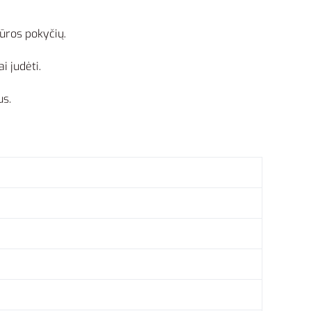
ūros pokyčių.
i judėti.
us.