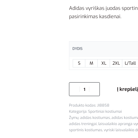
Adidas vyriškas juodas sportini
pasirinkimas kasdienai.
DYDIS
S
M
XL
2XL
L/Tall
Į krepšelį
JI8858
Kategorija:
Sportiniai kostiumai
Žymų:
adidas kostiumas
,
adidas kostium
adidas treningai
,
laisvalaikio apranga v
sportinis kostiumas
,
vyriski laisvalaikio 