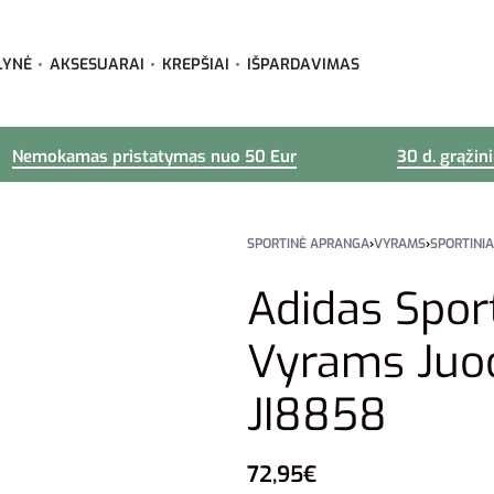
LYNĖ
AKSESUARAI
KREPŠIAI
IŠPARDAVIMAS
Nemokamas pristatymas nuo 50 Eur
30 d. grąžin
SPORTINĖ APRANGA
›
VYRAMS
›
SPORTINIA
Adidas Spor
Vyrams Juod
JI8858
72,95
€