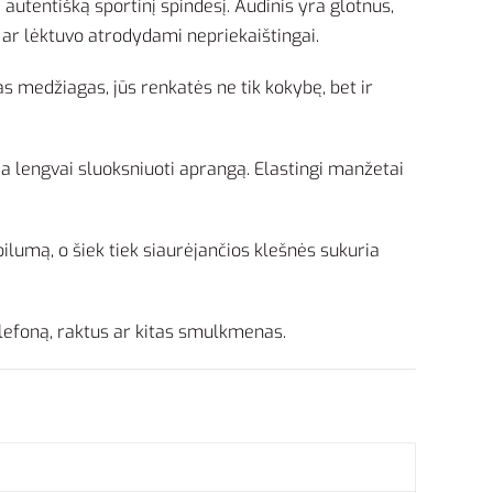
 autentišką sportinį spindesį. Audinis yra glotnus,
io ar lėktuvo atrodydami nepriekaištingai.
 medžiagas, jūs renkatės ne tik kokybę, bet ir
ia lengvai sluoksniuoti aprangą. Elastingi manžetai
ilumą, o šiek tiek siaurėjančios klešnės sukuria
elefoną, raktus ar kitas smulkmenas.