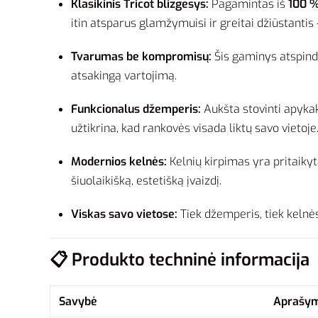
Klasikinis Tricot blizgesys:
Pagamintas iš
100 %
itin atsparus glamžymuisi ir greitai džiūstantis 
Tvarumas be kompromisų:
Šis gaminys atspindi
atsakingą vartojimą.
Funkcionalus džemperis:
Aukšta stovinti apykak
užtikrina, kad rankovės visada liktų savo vietoje
Modernios kelnės:
Kelnių kirpimas yra pritaikyt
šiuolaikišką, estetišką įvaizdį.
Viskas savo vietose:
Tiek džemperis, tiek kelnės
📋 Produkto techninė informacija
Savybė
Aprašy