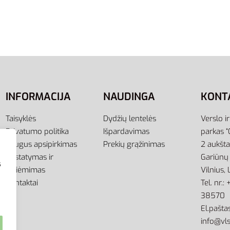
Sportinis Kostiumas
Adidas Sportinis Kostium
Juodas Linear Tracksuit
Vyrams M 3s Tracksuit Ba
IC6786
67,00
€
ti savybes
Pasirinkti savybes
INFORMACIJA
NAUDINGA
KONT
Taisyklės
Dydžių lentelės
Verslo i
Privatumo politika
Išpardavimas
parkas “
Saugus apsipirkimas
Prekių grąžinimas
2 aukšt
Pristatymas ir
Gariūnų 
s
atsiėmimas
Vilnius,
Kontaktai
Tel. nr.
38570
El.paštas
info@vls