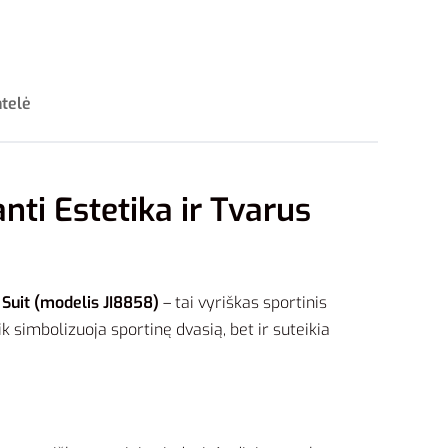
ntelė
nti Estetika ir Tvarus
 Suit (modelis JI8858)
– tai vyriškas sportinis
k simbolizuoja sportinę dvasią, bet ir suteikia