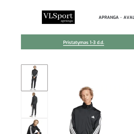
APRANGA
AVA
Pristatymas 1-3 d.d.