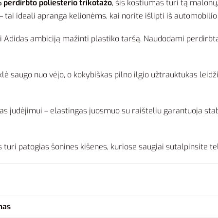
 perdirbto poliesterio trikotažo
, šis kostiumas turi tą malonų,
– tai ideali apranga kelionėms, kai norite išlipti iš automobil
 Adidas ambiciją mažinti plastiko taršą. Naudodami perdirbtas
lė saugo nuo vėjo, o kokybiškas pilno ilgio užtrauktukas leidž
.
as judėjimui – elastingas juosmuo su raišteliu garantuoja stab
 turi patogias šonines kišenes, kuriose saugiai sutalpinsite t
mas