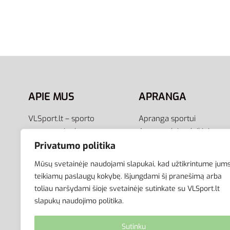
Nike Džemperis Su Gobtuvu
Adidas 
Vyrams M Hoodie FL BV2645-
Vyrams 
410
JN1808
69,00
€
55,00
€
67,95
€
-20% OFF
Į krepšelį
Pasirink
APIE MUS
APRANGA
VLSport.lt – sporto
Apranga sportui
aprangos ir aksesuarų
Apranga laisvalaikiui
el.parduotuvė aktyviam
Avalynė
Privatumo politika
gyvenimo būdui. Čia rasite
Aksesuarai
Mūsų svetainėje naudojami slapukai, kad užtikrintume jum
aprangą visai šeimai –
Krepšiai
teikiamų paslaugų kokybę. Išjungdami šį pranešimą arba
vyrams, moterims bei
toliau naršydami šioje svetainėje sutinkate su VLSport.lt
vaikams.
slapukų naudojimo politika.
Sutinku