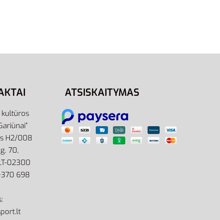
as
Adidas Sportinis Kostiumas
sics
Vyrams Žalias 3s Tracksuit
JW6226
72,95
€
Pasirinkti savybes
AKTAI
ATSISKAITYMAS
r kultūros
Gariūnai”
as H2/008
g. 70,
 LT-02300
: +370 698
:
port.lt