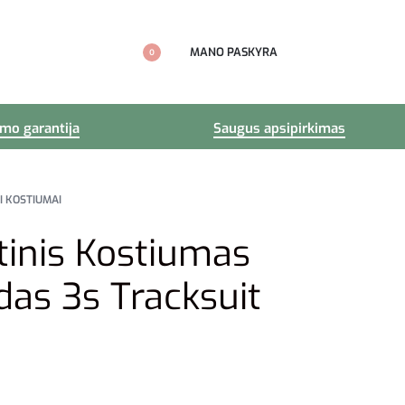
MANO PASKYRA
0
imo garantija
Saugus apsipirkimas
I KOSTIUMAI
tinis Kostiumas
as 3s Tracksuit