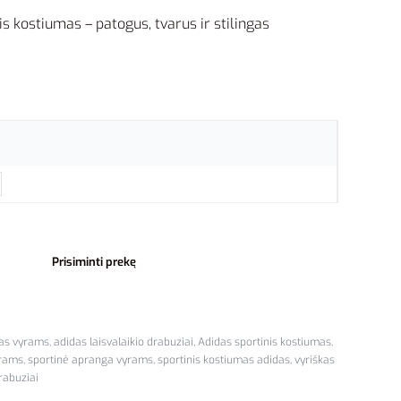
s kostiumas – patogus, tvarus ir stilingas
Prisiminti prekę
as vyrams
,
adidas laisvalaikio drabuziai
,
Adidas sportinis kostiumas
,
yrams
,
sportinė apranga vyrams
,
sportinis kostiumas adidas
,
vyriškas
drabuziai