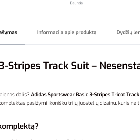
Dalintis
ašymas
Informacija apie produktą
Dydžių le
-Stripes Track Suit – Nesensta
 dienos dalis?
Adidas Sportswear Basic 3-Stripes Tricot Track
omplektas pasižymi ikonišku trijų juostelių dizainu, kuris ne ti
 komplektą?