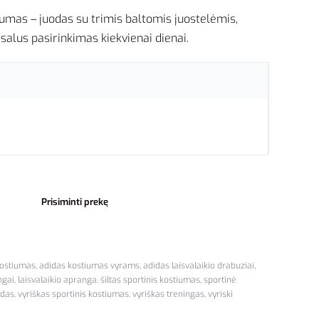
iumas – juodas su trimis baltomis juostelėmis,
rsalus pasirinkimas kiekvienai dienai.
Prisiminti prekę
kostiumas
,
adidas kostiumas vyrams
,
adidas laisvalaikio drabuziai
,
ngai
,
laisvalaikio apranga
,
šiltas sportinis kostiumas
,
sportinė
idas
,
vyriškas sportinis kostiumas
,
vyriškas treningas
,
vyriski