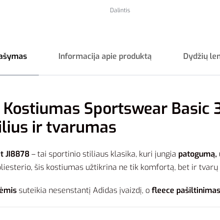
Dalintis
ašymas
Informacija apie produktą
Dydžių le
s Kostiumas Sportswear Basic 3
ilius ir tvarumas
t JI8878
– tai sportinio stiliaus klasika, kuri jungia
patogumą, u
sterio, šis kostiumas užtikrina ne tik komfortą, bet ir tvarų
lėmis
suteikia nesenstantį Adidas įvaizdį, o
fleece pašiltinima