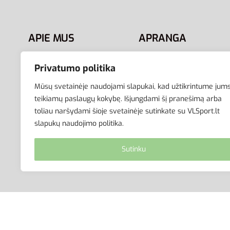
APIE MUS
APRANGA
VLSport.lt – sporto
Apranga sportui
Privatumo politika
aprangos ir aksesuarų
Apranga laisvalaikiui
el.parduotuvė aktyviam
Avalynė
Mūsų svetainėje naudojami slapukai, kad užtikrintume jum
gyvenimo būdui. Čia rasite
Aksesuarai
teikiamų paslaugų kokybę. Išjungdami šį pranešimą arba
toliau naršydami šioje svetainėje sutinkate su VLSport.lt
aprangą visai šeimai –
Krepšiai
slapukų naudojimo politika.
vyrams, moterims bei
vaikams.
Sutinku