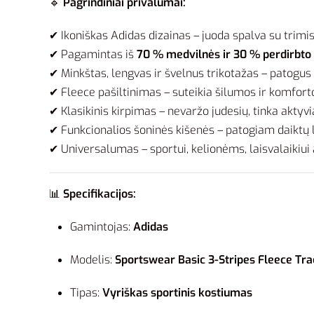
🔹
Pagrindiniai privalumai:
✔ Ikoniškas Adidas dizainas – juoda spalva su trimi
✔ Pagamintas iš
70 % medvilnės ir 30 % perdirbto 
✔ Minkštas, lengvas ir švelnus trikotažas – patogus 
✔ Fleece pašiltinimas – suteikia šilumos ir komfort
✔ Klasikinis kirpimas – nevaržo judesių, tinka aktyviai 
✔ Funkcionalios šoninės kišenės – patogiam daiktų 
✔ Universalumas – sportui, kelionėms, laisvalaikiui a
📊
Specifikacijos:
Gamintojas:
Adidas
Modelis:
Sportswear Basic 3-Stripes Fleece Tra
Tipas:
Vyriškas sportinis kostiumas