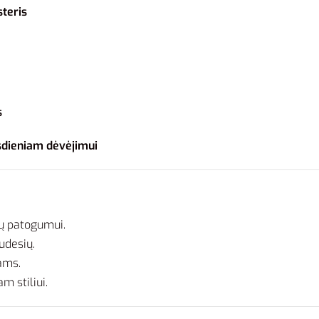
teris
s
asdieniam dėvėjimui
ų patogumui.
udesių.
kams.
m stiliui.