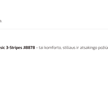
a.
sic 3-Stripes JI8878
– tai komforto, stiliaus ir atsakingo požiū