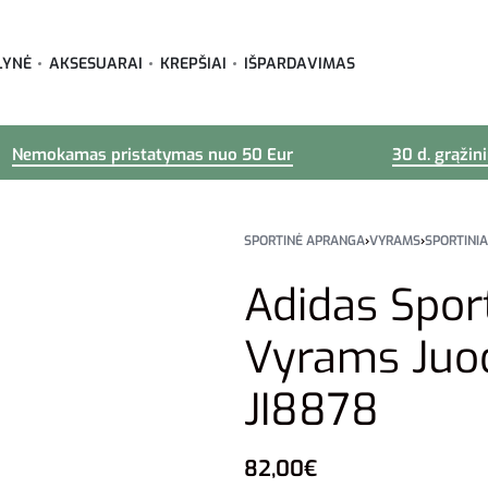
LYNĖ
AKSESUARAI
KREPŠIAI
IŠPARDAVIMAS
Nemokamas pristatymas nuo 50 Eur
30 d. grąžin
SPORTINĖ APRANGA
›
VYRAMS
›
SPORTINIA
Adidas Spor
Vyrams Juod
JI8878
82,00
€