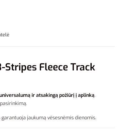
ntelė
-Stripes Fleece Track
niversalumą ir atsakingą požiūrį į aplinką
.
 pasirinkimą.
s
garantuoja jaukumą vėsesnėmis dienomis.