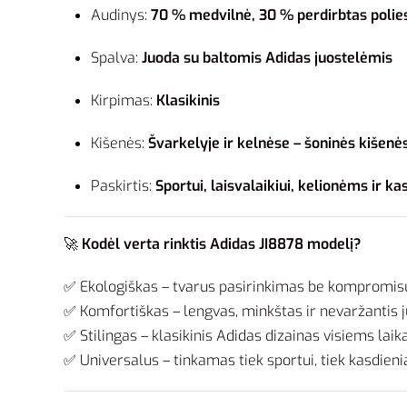
Audinys:
70 % medvilnė, 30 % perdirbtas polies
Spalva:
Juoda su baltomis Adidas juostelėmis
Kirpimas:
Klasikinis
Kišenės:
Švarkelyje ir kelnėse – šoninės kišenė
Paskirtis:
Sportui, laisvalaikiui, kelionėms ir k
🚀
Kodėl verta rinktis Adidas JI8878 modelį?
✅ Ekologiškas – tvarus pasirinkimas be kompromis
✅ Komfortiškas – lengvas, minkštas ir nevaržantis j
✅ Stilingas – klasikinis Adidas dizainas visiems lai
✅ Universalus – tinkamas tiek sportui, tiek kasdienia