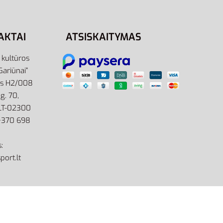
AKTAI
ATSISKAITYMAS
r kultūros
Gariūnai”
as H2/008
g. 70,
 LT-02300
: +370 698
:
port.lt