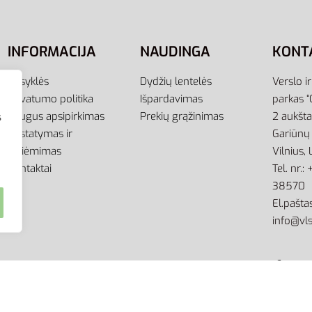
INFORMACIJA
NAUDINGA
KONT
Taisyklės
Dydžių lentelės
Verslo i
Privatumo politika
Išpardavimas
parkas “
Saugus apsipirkimas
Prekių grąžinimas
2 aukšt
s
Pristatymas ir
Gariūnų 
atsiėmimas
Vilnius,
Kontaktai
Tel. nr.
38570
El.paštas
info@vls