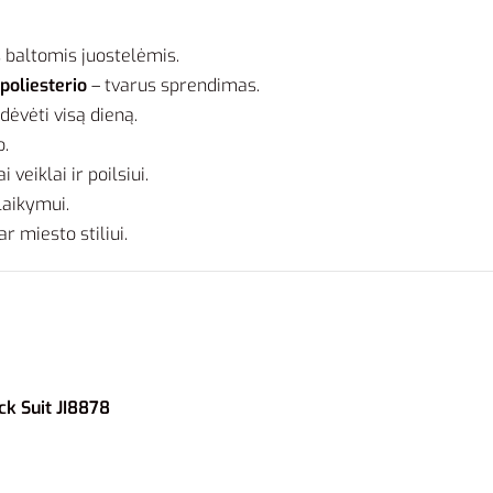
s baltomis juostelėmis.
poliesterio
– tvarus sprendimas.
dėvėti visą dieną.
o.
veiklai ir poilsiui.
laikymui.
r miesto stiliui.
ck Suit JI8878