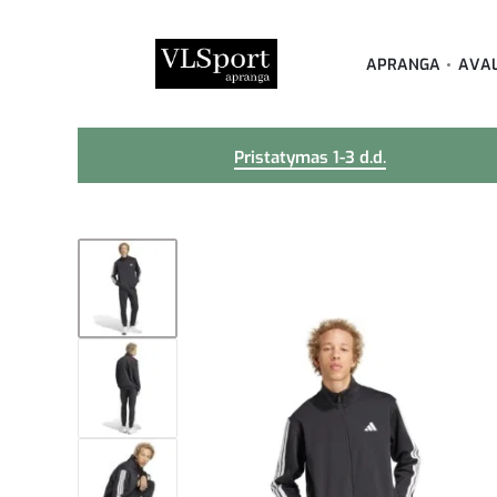
APRANGA
AVA
Pristatymas 1-3 d.d.