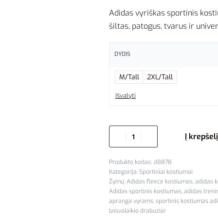
Adidas vyriškas sportinis kost
šiltas, patogus, tvarus ir unive
DYDIS
M/Tall
2XL/Tall
Išvalyti
Į krepšelį
JI8878
Kategorija:
Sportiniai kostiumai
Žymų:
Adidas fleece kostiumas
,
adidas 
Adidas sportinis kostiumas
,
adidas treni
apranga vyrams
,
sportinis kostiumas ad
laisvalaikio drabuziai