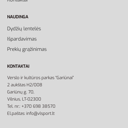
NAUDINGA
Dydžių lentelės
Išpardavimas
Prekių grąžinimas
KONTAKTAI
Verslo ir kultūros parkas “Gariūnai”
2 aukštas H2/008
Gariūnų g. 70,
Vilnius, LT-02300
Tel. nr.: +370 698 38570
El.paštas: info@vlsport.lt