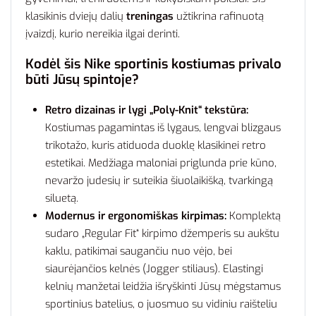
klasikinis dviejų dalių
treningas
užtikrina rafinuotą
įvaizdį, kurio nereikia ilgai derinti.
Kodėl šis Nike sportinis kostiumas privalo
būti Jūsų spintoje?
Retro dizainas ir lygi „Poly-Knit“ tekstūra:
Kostiumas pagamintas iš lygaus, lengvai blizgaus
trikotažo, kuris atiduoda duoklę klasikinei retro
estetikai. Medžiaga maloniai priglunda prie kūno,
nevaržo judesių ir suteikia šiuolaikišką, tvarkingą
siluetą.
Modernus ir ergonomiškas kirpimas:
Komplektą
sudaro „Regular Fit“ kirpimo džemperis su aukštu
kaklu, patikimai saugančiu nuo vėjo, bei
siaurėjančios kelnės (Jogger stiliaus). Elastingi
kelnių manžetai leidžia išryškinti Jūsų mėgstamus
sportinius batelius, o juosmuo su vidiniu raišteliu