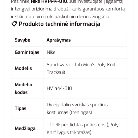
Pasirinkę
Nike HV1444-010
, Jūs investuojate į ilgaamžį
ir lengvai prižiūrimą drabužį, kuris garantuos komfortą
ir stilių nuo pirmo iki paskutinio dienos žingsnio.
📋 Produkto techninė informacija
Savybė
Aprašymas
Gamintojas
Nike
Sportswear Club Men’s Poly-Knit
Modelis
Tracksuit
Modelio
HV1444-010
kodas
Dviejų dalių vyriškas sportinis
Tipas
kostiumas (treningas)
100 % perdirbtas poliesteris („Poly-
Medžiaga
Knit“ lygus trikotažas)