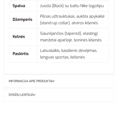
Spalva
Juoda (Black) su baltu Nike logotipu
Pilnas užtrauktukas, aukšta apykaklė
Džemperis
(stand-up collar), atviros kišenės
Siaurėjančios (tapered), elastingi
Kelnės
manžetai apačioje, šoninės kišenės
Laisvalaikis, kasdienis dėvėjimas,
Paskirtis
lengvas sportas, kelionės
INFORMACIJA APIE PRODUKTĄ
DYDŽIŲ LENTELĖ