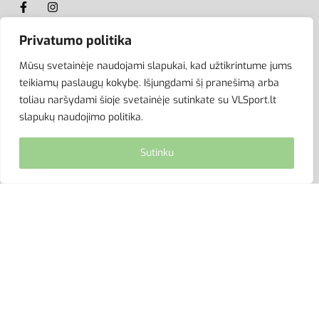
Privatumo politika
ATSISKAITYMAS
Mūsų svetainėje naudojami slapukai, kad užtikrintume jums
teikiamų paslaugų kokybę. Išjungdami šį pranešimą arba
toliau naršydami šioje svetainėje sutinkate su VLSport.lt
slapukų naudojimo politika.
Sutinku
© VLSport. 2026. Visos teisės saugomos.
Kopijuoti, platinti svetainės turinį be autorių sutikimo
griežtai draudžiama.
site by eworks