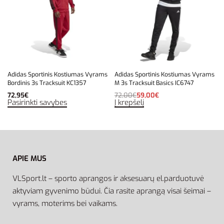
Adidas Sportinis Kostiumas Vyrams
Adidas Sportinis Kostiumas Vyrams
Bordinis 3s Tracksuit KC1357
M 3s Tracksuit Basics IC6747
72,95
€
72,00
€
59,00
€
Pasirinkti savybes
Į krepšelį
APIE MUS
VLSport.lt – sporto aprangos ir aksesuarų el.parduotuvė
aktyviam gyvenimo būdui. Čia rasite aprangą visai šeimai –
vyrams, moterims bei vaikams.