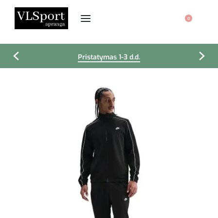
0
Pristatymas 1-3 d.d.