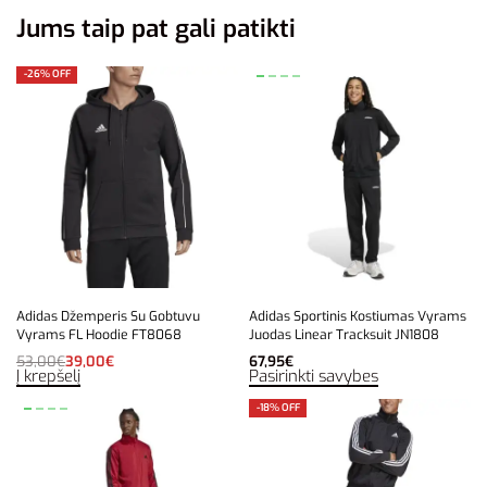
Jums taip pat gali patikti
-26% OFF
Adidas Džemperis Su Gobtuvu
Adidas Sportinis Kostiumas Vyrams
Vyrams FL Hoodie FT8068
Juodas Linear Tracksuit JN1808
53,00
€
39,00
€
67,95
€
Į krepšelį
Pasirinkti savybes
-18% OFF