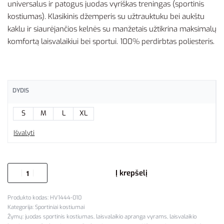
universalus ir patogus juodas vyriškas treningas (sportinis
kostiumas). Klasikinis džemperis su užtrauktuku bei aukštu
kaklu ir siaurėjančios kelnės su manžetais užtikrina maksimalų
komfortą laisvalaikiui bei sportui. 100% perdirbtas poliesteris.
DYDIS
S
M
L
XL
Išvalyti
Į krepšelį
HV1444-010
Kategorija:
Sportiniai kostiumai
Žymų:
juodas sportinis kostiumas
,
laisvalaikio apranga vyrams
,
laisvalaikio