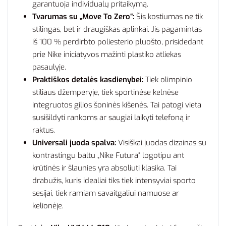
garantuoja individualų pritaikymą.
Tvarumas su „Move To Zero“:
Šis kostiumas ne tik
stilingas, bet ir draugiškas aplinkai. Jis pagamintas
iš 100 % perdirbto poliesterio pluošto, prisidedant
prie Nike iniciatyvos mažinti plastiko atliekas
pasaulyje.
Praktiškos detalės kasdienybei:
Tiek olimpinio
stiliaus džemperyje, tiek sportinėse kelnėse
integruotos gilios šoninės kišenės. Tai patogi vieta
susišildyti rankoms ar saugiai laikyti telefoną ir
raktus.
Universali juoda spalva:
Visiškai juodas dizainas su
kontrastingu baltu „Nike Futura“ logotipu ant
krūtinės ir šlaunies yra absoliuti klasika. Tai
drabužis, kuris idealiai tiks tiek intensyviai sporto
sesijai, tiek ramiam savaitgaliui namuose ar
kelionėje.