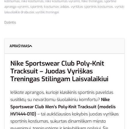
kostiumas
,
nike kostiumas
,
nike kostiumas vyrams
,
Nike treningas
,
sportinė
apranga vyrams
,
sportinis kostiumas adidas
,
vyriškas sportinis kostiumas
,
vyriski
laisvalaikio drabuziai
,
vyriški treningai
Dalintis
APRAŠYMAS
Nike Sportswear Club Poly-Knit
Tracksuit – Juodas Vyriškas
Treningas Stilingam Laisvalaikiui
Ieškote aprangos, kurioje klasikinis sportinis paveldas
susitiktų su nevaržomu šiuolaikiniu komfortu?
Nike
Sportswear Club Men’s Poly-Knit Tracksuit (modelis
HV1444-010)
– tai aukščiausios kokybės juodas vyriškas
sportinis kostiumas, sukurtas dinamiškam miesto
gyvenimui, treniruotėms ir kokybiškam poilsiui. Šis