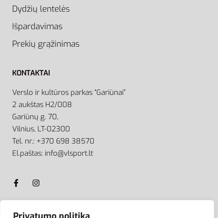
Dydžių lentelės
Išpardavimas
Prekių grąžinimas
KONTAKTAI
Verslo ir kultūros parkas “Gariūnai”
2 aukštas H2/008
Gariūnų g. 70,
Vilnius, LT-02300
Tel. nr.: +370 698 38570
El.paštas: info@vlsport.lt
Privatumo politika
ATSISKAITYMAS