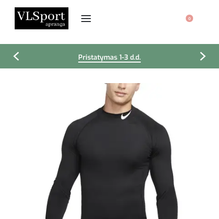
0
Pristatymas 1-3 d.d.