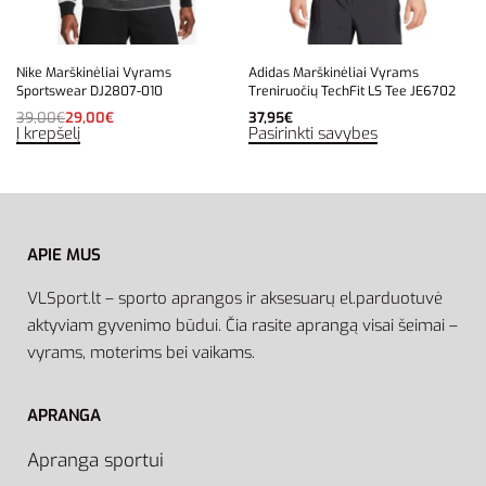
Nike Marškinėliai Vyrams
Adidas Marškinėliai Vyrams
Sportswear DJ2807-010
Treniruočių TechFit LS Tee JE6702
39,00
€
29,00
€
37,95
€
Į krepšelį
Pasirinkti savybes
APIE MUS
VLSport.lt – sporto aprangos ir aksesuarų el.parduotuvė
aktyviam gyvenimo būdui. Čia rasite aprangą visai šeimai –
vyrams, moterims bei vaikams.
APRANGA
Apranga sportui