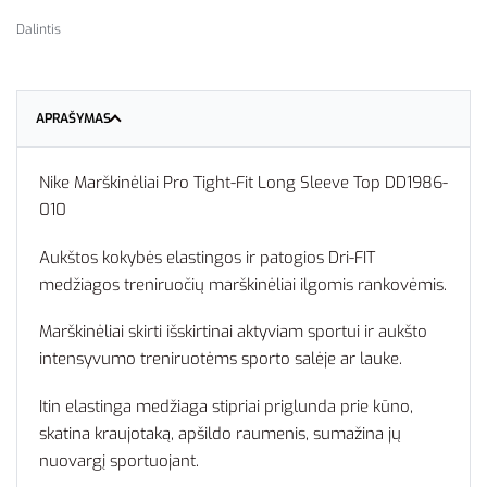
Dalintis
APRAŠYMAS
Nike Marškinėliai Pro Tight-Fit Long Sleeve Top DD1986-
010
Aukštos kokybės elastingos ir patogios Dri-FIT
medžiagos treniruočių marškinėliai ilgomis rankovėmis.
Marškinėliai skirti išskirtinai aktyviam sportui ir aukšto
intensyvumo treniruotėms sporto salėje ar lauke.
Itin elastinga medžiaga stipriai priglunda prie kūno,
skatina kraujotaką, apšildo raumenis, sumažina jų
nuovargį sportuojant.