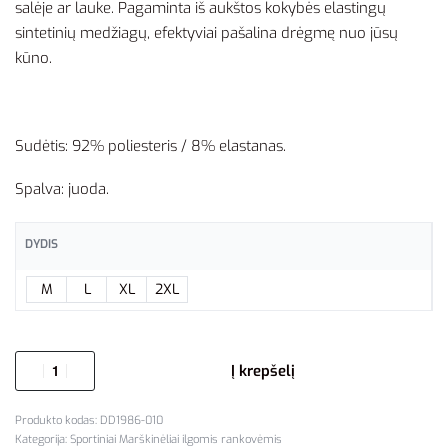
salėje ar lauke. Pagaminta iš aukštos kokybės elastingų
sintetinių medžiagų, efektyviai pašalina drėgmę nuo jūsų
kūno.
Sudėtis: 92% poliesteris / 8% elastanas.
Spalva: juoda.
DYDIS
M
L
XL
2XL
Į krepšelį
DD1986-010
Kategorija:
Sportiniai Marškinėliai ilgomis rankovėmis