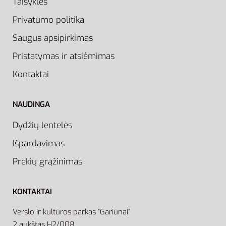
Taisyklės
Privatumo politika
Saugus apsipirkimas
Pristatymas ir atsiėmimas
Kontaktai
NAUDINGA
Dydžių lentelės
Išpardavimas
Prekių grąžinimas
KONTAKTAI
Verslo ir kultūros parkas “Gariūnai”
2 aukštas H2/008