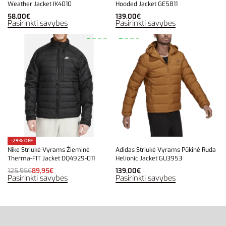
Weather Jacket IK4010
Hooded Jacket GE5811
58,00
€
139,00
€
Pasirinkti savybes
Pasirinkti savybes
-29% OFF
Nike Striukė Vyrams Žieminė
Adidas Striukė Vyrams Pūkinė Ruda
Therma-FIT Jacket DQ4929-011
Helionic Jacket GU3953
125,95
€
89,95
€
139,00
€
Pasirinkti savybes
Pasirinkti savybes