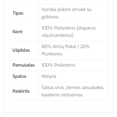
Vyriška pūkinė striukė su
Tipas
gobtuvu
100% Poliesteris (atsparus
Išorė
vėjui/vandeniui)
80% Ančių Pūkai / 20%
Užpildas
Plunksnos
Pamušalas
100% Poliesteris
Spalva
Mėlyna
Šaltas oras, žiemos laisvalaikis,
Paskirtis
kasdienis nešiojimas