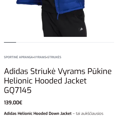
SPORTINĖ APRANGA
›
VYRAMS
›
STRIUKĖS
Adidas Striukė Vyrams Pūkine
Helionic Hooded Jacket
GQ7145
139,00
€
Adidas Helionic Hooded Down Jacket
– tai aukščiausios