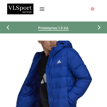
0
Pristatymas 1-3 d.d.