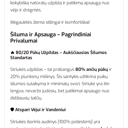
kokybišką natūralų užpildą ir patikimą apsaugą nuo
vėjo ir drėgmės.
Mėgaukitės žiema stilingai ir komfortiškai!
Šiluma ir Apsauga – Pagrindiniai
Privalumai
🔥 80/20 Pūkų Užpildas – Aukščiausias Šilumos
Standartas
Striukės užpildas – tai prabangus
80% ančių pūkų
ir
20% plunksnų mišinys. Šis santykis užtikrina puikų
šilumos sulaikymą ir minimalų svorį. Striukė yra itin
lengva, nevaržo judesių, bet patikimai apsaugo nuo
didžiausių šalčių.
🛡️ Atspari Vėjui ir Vandeniui
Striukės išorinis audinys (100% poliesteris) yra