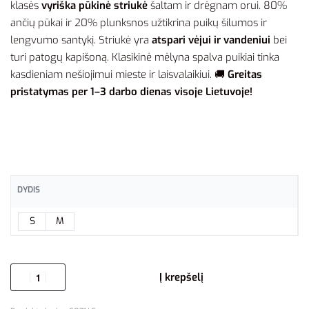
klasės
vyriška pūkinė striukė
šaltam ir drėgnam orui. 80%
ančių pūkai ir 20% plunksnos užtikrina puikų šilumos ir
lengvumo santykį. Striukė yra
atspari vėjui ir vandeniui
bei
turi patogų kapišoną. Klasikinė mėlyna spalva puikiai tinka
kasdieniam nešiojimui mieste ir laisvalaikiui. 🚚
Greitas
pristatymas per 1–3 darbo dienas visoje Lietuvoje!
DYDIS
S
M
Į krepšelį