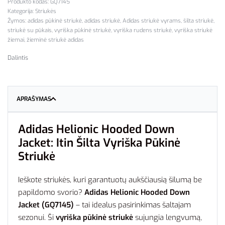
GQ7145
Kategorija:
Striukės
Žymos:
adidas pūkinė striukė
,
adidas striukė
,
Adidas striukė vyrams
,
šilta striukė
,
striukė su pūkais
,
vyriška pūkinė striukė
,
vyriška rudens striukė
,
vyriška striukė
žiemai
,
žieminė striukė adidas
Dalintis
APRAŠYMAS
Adidas Helionic Hooded Down
Jacket: Itin Šilta Vyriška Pūkinė
Striukė
Ieškote striukės, kuri garantuotų aukščiausią šilumą be
papildomo svorio?
Adidas Helionic Hooded Down
Jacket (GQ7145)
– tai idealus pasirinkimas šaltajam
sezonui. Ši
vyriška pūkinė striukė
sujungia lengvumą,