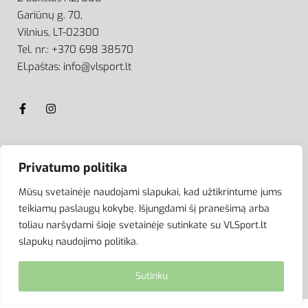
Gariūnų g. 70,
Vilnius, LT-02300
Tel. nr.: +370 698 38570
El.paštas: info@vlsport.lt
ATSISKAITYMAS
Privatumo politika
Mūsų svetainėje naudojami slapukai, kad užtikrintume jums
teikiamų paslaugų kokybę. Išjungdami šį pranešimą arba
toliau naršydami šioje svetainėje sutinkate su VLSport.lt
slapukų naudojimo politika.
Sutinku