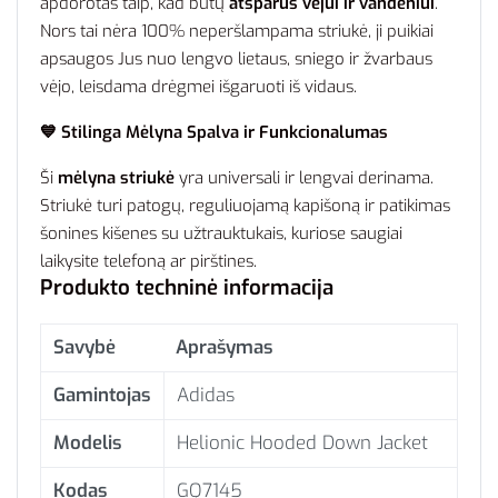
apdorotas taip, kad būtų
atsparus vėjui ir vandeniui
.
Nors tai nėra 100% neperšlampama striukė, ji puikiai
apsaugos Jus nuo lengvo lietaus, sniego ir žvarbaus
vėjo, leisdama drėgmei išgaruoti iš vidaus.
💙 Stilinga Mėlyna Spalva ir Funkcionalumas
Ši
mėlyna striukė
yra universali ir lengvai derinama.
Striukė turi patogų, reguliuojamą kapišoną ir patikimas
šonines kišenes su užtrauktukais, kuriose saugiai
laikysite telefoną ar pirštines.
Produkto techninė informacija
Savybė
Aprašymas
Gamintojas
Adidas
Modelis
Helionic Hooded Down Jacket
Kodas
GQ7145