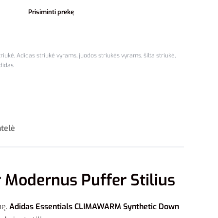
Prisiminti prekę
triukė
,
Adidas striukė vyrams
,
juodos striukės vyrams
,
šilta striukė
,
didas
ntelė
 Modernus Puffer Stilius
mę.
Adidas Essentials CLIMAWARM Synthetic Down