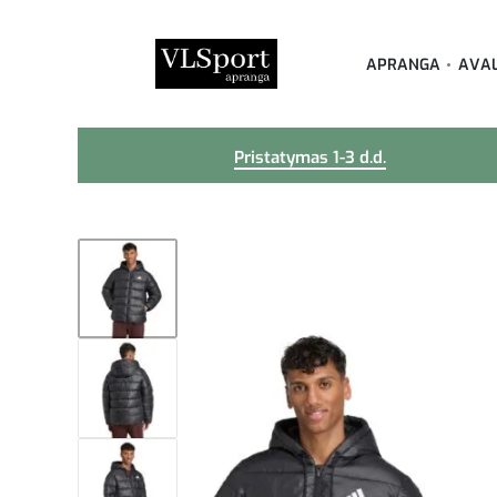
APRANGA
AVA
Pristatymas 1-3 d.d.