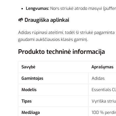
Lengvumas:
Nors striukė atrodo masyvi (puffer st
🌱 Draugiška aplinkai
Adidas rūpinasi ateitimi, todėl ši striukė pagaminta
gaudami aukščiausios klasės gaminį.
Produkto techninė informacija
Savybė
Aprašymas
Gamintojas
Adidas
Modelis
Essentials 
Tipas
Vyriška stri
Medžiaga
100 % perdir