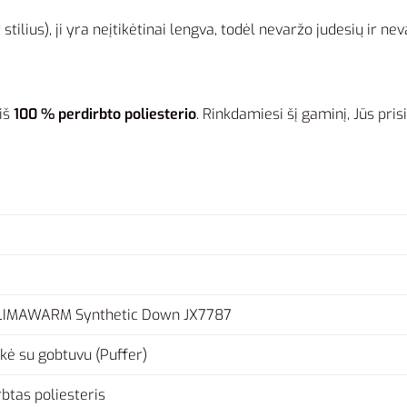
ilius), ji yra neįtikėtinai lengva, todėl nevaržo judesių ir neva
 iš
100 % perdirbto poliesterio
. Rinkdamiesi šį gaminį, Jūs pri
CLIMAWARM Synthetic Down JX7787
ukė su gobtuvu (Puffer)
btas poliesteris