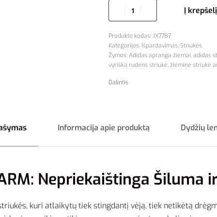
Į krepšelį
JX7787
Kategorijos:
Išpardavimas
,
Striukės
Žymos:
Adidas apranga žiemai
,
adidas s
vyriška rudens striukė
,
žieminė striukė a
Dalintis
ašymas
Informacija apie produktą
Dydžių le
RM: Nepriekaištinga Šiluma ir
iukės, kuri atlaikytų tiek stingdantį vėją, tiek netikėtą drėg