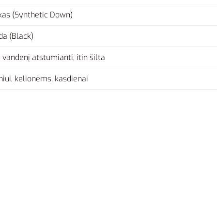
ūkas (Synthetic Down)
da (Black)
, vandenį atstumianti, itin šilta
niui, kelionėms, kasdienai