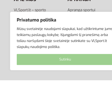
VLSport.lt – sporto
Apranga sportui
aprangos ir aksesuarų
Apranga laisvalaikiui
Privatumo politika
el.parduotuvė aktyviam
Avalynė
gyvenimo būdui. Čia rasite
Aksesuarai
Mūsų svetainėje naudojami slapukai, kad užtikrintume jum
aprangą visai šeimai –
Krepšiai
teikiamų paslaugų kokybę. Išjungdami šį pranešimą arba
toliau naršydami šioje svetainėje sutinkate su VLSport.lt
vyrams, moterims bei
slapukų naudojimo politika.
vaikams.
Sutinku
© VLSport. 2026. Visos teisės saugomos.
Kopijuoti, platinti svetainės turinį be autorių suti