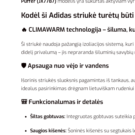
Puffer (JX7787)
modelis yra sukurtas aktyviam vyrui
Kodėl ši Adidas striukė turėtų būt
🔥 CLIMAWARM technologija – šiluma, kur
Ši striukė naudoja pažangią izoliacijos sistemą, kur
didelį privalumą – jis nepraranda šiluminių savybių 
🛡️ Apsauga nuo vėjo ir vandens
Išorinis striukės sluoksnis pagamintas iš tankaus, au
idealus pasirinkimas drėgnam lietuviškam rudeniui 
🎒 Funkcionalumas ir detalės
Šiltas gobtuvas:
Integruotas gobtuvas suteikia p
Saugios kišenės:
Šoninės kišenės su segtukais lei