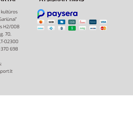
r kultūros
Gariūnai”
as H2/008
g. 70,
 LT-02300
: +370 698
:
port.lt
site by eworks