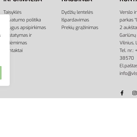
Taisyklės
Dydžių lentelės
Verslo i
Privatumo politika
Išpardavimas
parkas “
Saugus apsipirkimas
Prekių grąžinimas
2 aukšt
Pristatymas ir
Gariūnų 
s
atsiėmimas
Vilnius,
Kontaktai
Tel. nr.
38570
El.paštas
info@vls
kimo griežtai draudžiama.