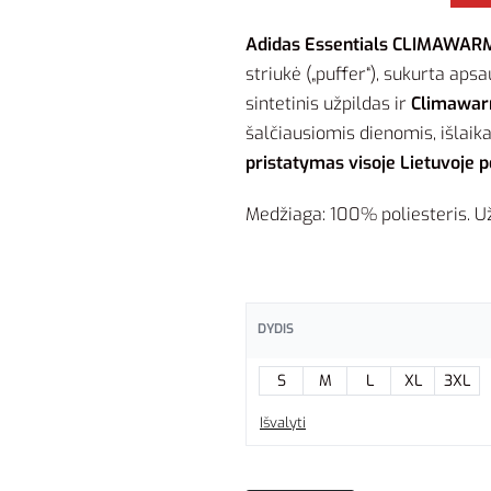
Adidas Essentials CLIMAWARM
striukė („puffer“), sukurta aps
sintetinis užpildas ir
Climawa
šalčiausiomis dienomis, išlaikan
pristatymas visoje Lietuvoje p
Medžiaga: 100% poliesteris. Už
DYDIS
S
M
L
XL
3XL
Išvalyti