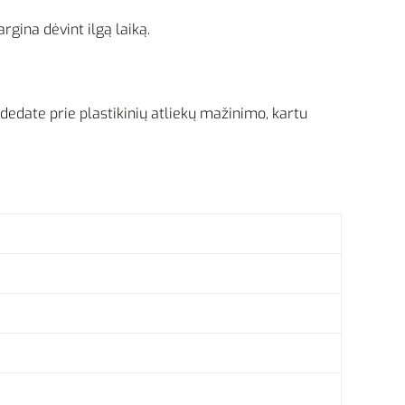
rgina dėvint ilgą laiką.
sidedate prie plastikinių atliekų mažinimo, kartu