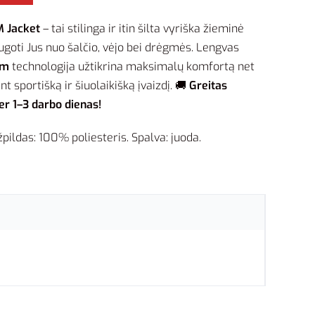
 Jacket
– tai stilinga ir itin šilta vyriška žieminė
augoti Jus nuo šalčio, vėjo bei drėgmės. Lengvas
rm
technologija užtikrina maksimalų komfortą net
t sportišką ir šiuolaikišką įvaizdį. 🚚
Greitas
er 1–3 darbo dienas!
pildas: 100% poliesteris. Spalva: juoda.