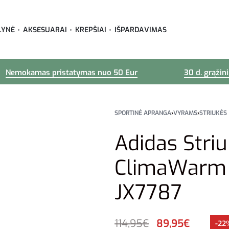
LYNĖ
AKSESUARAI
KREPŠIAI
IŠPARDAVIMAS
Nemokamas pristatymas nuo 50 Eur
30 d. grąžin
SPORTINĖ APRANGA
›
VYRAMS
›
STRIUKĖS
Adidas Stri
ClimaWarm 
JX7787
114,95
€
89,95
€
-22