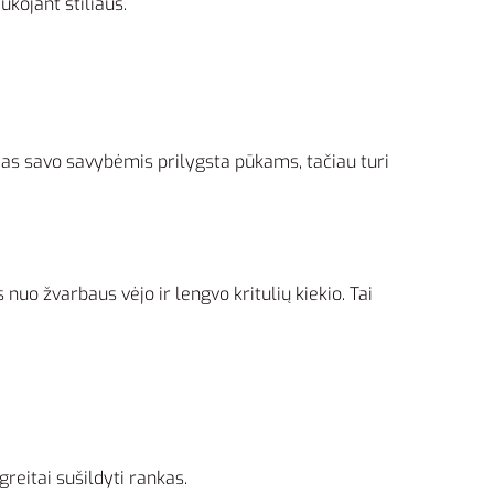
kojant stiliaus.
ildas savo savybėmis prilygsta pūkams, tačiau turi
nuo žvarbaus vėjo ir lengvo kritulių kiekio. Tai
greitai sušildyti rankas.