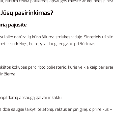
, kuriam reikia patikimos apsaugos mieste ar kelionėse, neau
i Jūsų pasirinkimas?
ią pajusite
i sulaiko natūralią kūno šilumą striukės viduje. Sintetinis užp
net ir sudrėkęs, be to, yra daug lengviau prižiūrimas.
kštos kokybės perdirbto poliesterio, kuris veikia kaip barjeras 
ir žiemai.
apildomą apsaugą galvai ir kaklui.
džia saugiai laikyti telefoną, raktus ar piniginę, o prireikus – 