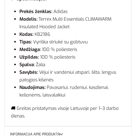
Prekės ženklas:
Adidas
Modelis:
Terrex Multi Essentials CLIMAWARM
Insulated Hooded Jacket
Kodas:
KB2186
Tipas:
Vyriška striukė su gobtuvu
Medžiaga:
100 % poliesteris
Užpildas:
100 % poliesteris
Spalva:
Žalia
Savybės:
Vėjui ir vandeniui atspari, šilta, lengva,
patogios kišenės
Naudojimas:
Pavasariui, rudeniui, kasdienai,
kelionėms, laisvalaikiui
🚚 Greitas pristatymas visoje Lietuvoje per 1–3 darbo
dienas.
INFORMACIJA APIE PRODUKTĄ