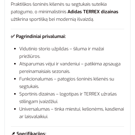
Praktiškos šoninės kišenės su segtukais suteikia
patogumo, o minimalistinis
Adidas TERREX dizainas
užtikrina sportišką bei modernią išvaizdą.
✅ Pagrindiniai privalumai:
Vidutinio storio užpildas – šiluma ir mažai
priežiūros.
Atsparumas vėjui ir vandeniui – patikima apsauga
pereinamaisiais sezonais.
Funkcionalumas – patogios šoninės kišenės su
segtukais.
Sportinis dizainas – logotipas ir TERREX užrašas
stilingam įvaizdžiui.
Universalumas – tinka miestui, kelionėms, kasdienai
ar laisvalaikiui.
📌 Specifikacijos: