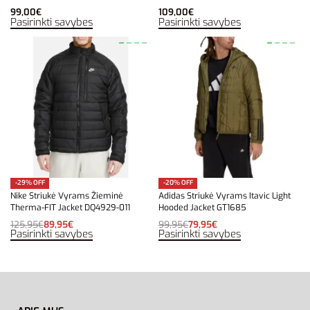
99,00
€
109,00
€
Pasirinkti savybes
Pasirinkti savybes
-29% OFF
-20% OFF
Nike Striukė Vyrams Žieminė
Adidas Striukė Vyrams Itavic Light
Therma-FIT Jacket DQ4929-011
Hooded Jacket GT1685
125,95
€
89,95
€
99,95
€
79,95
€
Pasirinkti savybes
Pasirinkti savybes