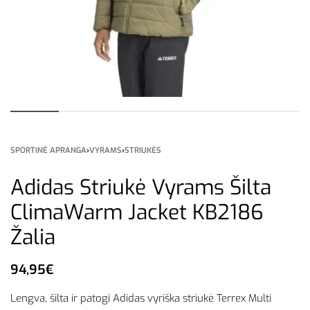
SPORTINĖ APRANGA
›
VYRAMS
›
STRIUKĖS
Adidas Striukė Vyrams Šilta
ClimaWarm Jacket KB2186
Žalia
94,95
€
Lengva, šilta ir patogi Adidas vyriška striukė Terrex Multi