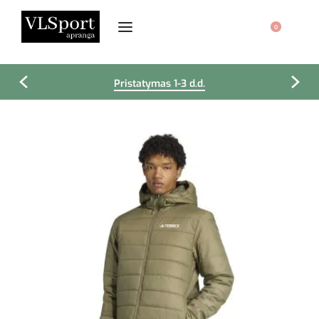
0
Pristatymas 1-3 d.d.