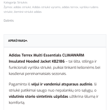
Kategorija:
Striukės
Žymos:
adidas striukė
,
Adidas striukė vyrams
,
adidas terrex
,
vyriška rudens
striukė
,
žieminė striukė adidas
Dalintis
APRAŠYMAS
Adidas Terrex Multi Essentials CLIMAWARM
Insulated Hooded Jacket KB2186
– tai šilta, stilinga ir
funkcionali vyriška striukė, puikiai tinkanti kelionėms bei
kasdienai pereinamaisiais sezonais.
Pagaminta iš
vėjui ir vandeniui atsparaus audinio
, ši
striukė patikimai saugo nuo nepalankių oro sąlygų, o
vidutinio storio sintetinis užpildas
užtikrina šilumą ir
komfortą.