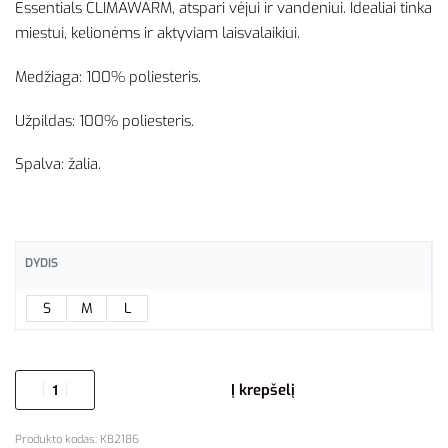
Essentials CLIMAWARM, atspari vėjui ir vandeniui. Idealiai tinka
miestui, kelionėms ir aktyviam laisvalaikiui.
Medžiaga: 100% poliesteris.
Užpildas: 100% poliesteris.
Spalva: žalia.
DYDIS
S
M
L
Į krepšelį
KB2186