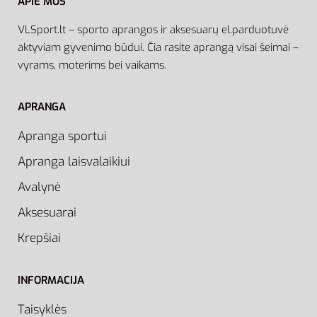
APIE MUS
VLSport.lt – sporto aprangos ir aksesuarų el.parduotuvė
aktyviam gyvenimo būdui. Čia rasite aprangą visai šeimai –
vyrams, moterims bei vaikams.
APRANGA
Apranga sportui
Apranga laisvalaikiui
Avalynė
Aksesuarai
Krepšiai
INFORMACIJA
Taisyklės