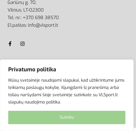
Gariūnų g. 70,
Vilnius, LT-02300
Tel. nr.: +370 698 38570
El.paštas: info@vlsport.lt
ATSISKAITYMAS
Privatumo politika
Mūsų svetainėje naudojami slapukai, kad užtikrintume jums
teikiamų paslaugų kokybę. Išjungdami šį pranešimą arba
toliau naršydami šioje svetainėje sutinkate su VLSport.lt
slapukų naudojimo politika.
Sutinku