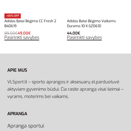
-45% OFF
Adidas Batai Bėgimo CC Fresh 2
Adidas Batai Bėgimo Vaikams
B40619
Duramo 10 K GZ0610
89,00
€
49,00
€
44,00
€
Pasirinkti savybes
Pasirinkti savybes
APIE MUS
VLSport.lt – sporto aprangos ir aksesuarų el.parduotuvė
aktyviam gyvenimo būdui. Čia rasite aprangą visai šeimai –
vyrams, moterims bei vaikams.
APRANGA
Apranga sportui