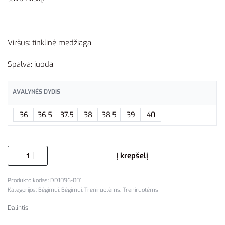
Viršus: tinklinė medžiaga.
Spalva: juoda.
AVALYNĖS DYDIS
36
36.5
37.5
38
38.5
39
40
Į krepšelį
DD1096-001
Kategorijos:
Bėgimui
,
Bėgimui
,
Treniruotėms
,
Treniruotėms
Dalintis