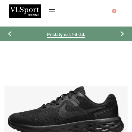
0
Pristatymas 1-3 d.d.