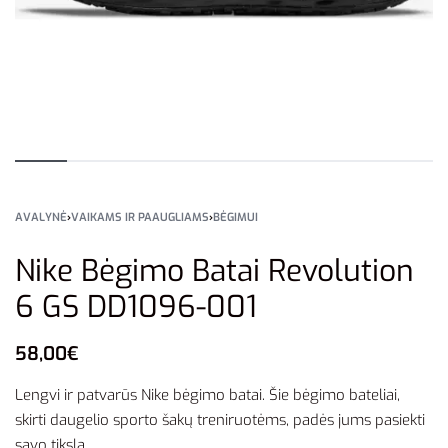
AVALYNĖ
›
VAIKAMS IR PAAUGLIAMS
›
BĖGIMUI
Nike Bėgimo Batai Revolution
6 GS DD1096-001
58,00
€
Lengvi ir patvarūs Nike bėgimo batai. Šie bėgimo bateliai,
skirti daugelio sporto šakų treniruotėms, padės jums pasiekti
savo tikslą.