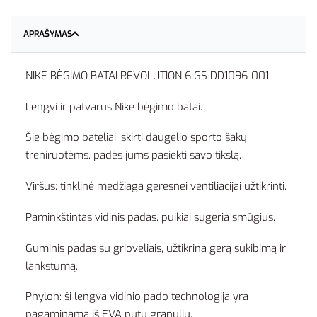
APRAŠYMAS
NIKE BĖGIMO BATAI REVOLUTION 6 GS DD1096-001
Lengvi ir patvarūs Nike bėgimo batai.
Šie bėgimo bateliai, skirti daugelio sporto šakų
treniruotėms, padės jums pasiekti savo tikslą.
Viršus: tinklinė medžiaga geresnei ventiliacijai užtikrinti.
Paminkštintas vidinis padas, puikiai sugeria smūgius.
Guminis padas su grioveliais, užtikrina gerą sukibimą ir
lankstumą.
Phylon: ši lengva vidinio pado technologija yra
pagaminama iš EVA putų granulių.