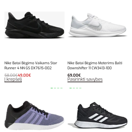
Nike Batai Bėgimo Vaikams Star
Nike Batai Bėgimo Moterims Balti
Runner 4 NN GS DX7615-002
Downshifter 11 CW3413-100
58,00
€
49,00
€
69,00
€
Į krepšelį
Pasirinkti savybes