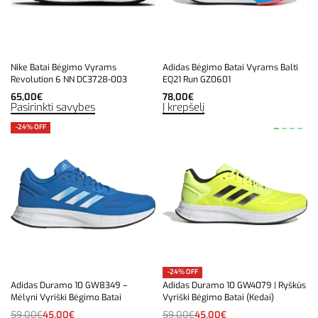
Nike Batai Bėgimo Vyrams
Adidas Bėgimo Batai Vyrams Balti
Revolution 6 NN DC3728-003
EQ21 Run GZ0601
65,00
€
78,00
€
Pasirinkti savybes
Į krepšelį
-24% OFF
-24% OFF
Adidas Duramo 10 GW8349 –
Adidas Duramo 10 GW4079 | Ryškūs
Mėlyni Vyriški Bėgimo Batai
Vyriški Bėgimo Batai (Kedai)
59,00
€
45,00
€
59,00
€
45,00
€