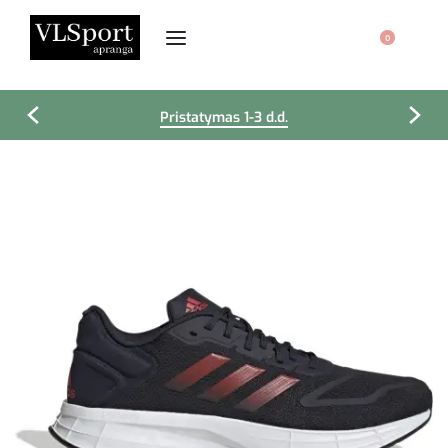
0
Pristatymas 1-3 d.d.