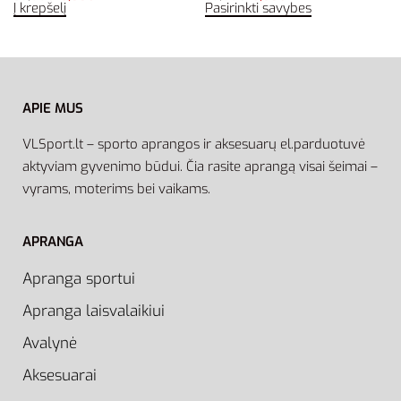
Į krepšelį
Pasirinkti savybes
APIE MUS
VLSport.lt – sporto aprangos ir aksesuarų el.parduotuvė
aktyviam gyvenimo būdui. Čia rasite aprangą visai šeimai –
vyrams, moterims bei vaikams.
APRANGA
Apranga sportui
Apranga laisvalaikiui
Avalynė
Aksesuarai