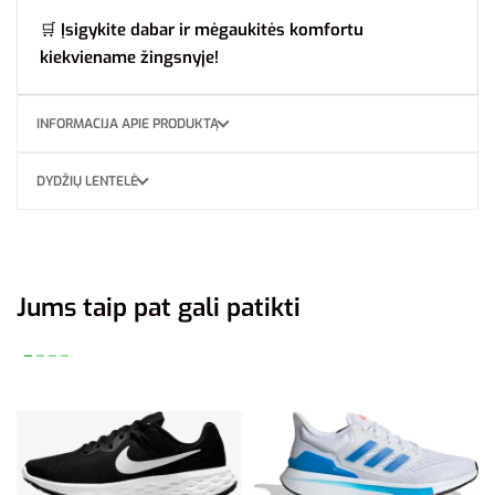
🛒
Įsigykite dabar ir mėgaukitės komfortu
kiekviename žingsnyje!
INFORMACIJA APIE PRODUKTĄ
DYDŽIŲ LENTELĖ
Jums taip pat gali patikti