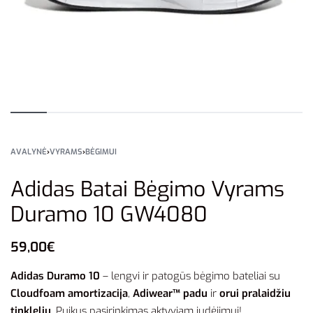
AVALYNĖ
›
VYRAMS
›
BĖGIMUI
Adidas Batai Bėgimo Vyrams
Duramo 10 GW4080
59,00
€
Adidas Duramo 10
– lengvi ir patogūs bėgimo bateliai su
Cloudfoam amortizacija
,
Adiwear™ padu
ir
orui pralaidžiu
tinkleliu
. Puikus pasirinkimas aktyviam judėjimui!