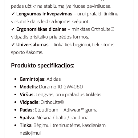
padas užtikrina stabilumą įvairiuose paviršiuose.
✔
Lengvumas ir kvėpavimas
– orui pralaidi tinklinė
viršutinė dalis leidžia kojoms kvėpuoti.
✔
Ergonomiškas dizainas
– minkštas OrthoLite®
vidpadis prisitaiko prie pėdos formos.
✔
Universalumas
– tinka tiek bėgimui, tiek kitoms
sporto šakoms.
Produkto specifikacijos:
Gamintojas:
Adidas
Modelis:
Duramo 10 GW4080
Viršus:
Lengvas, orui pralaidus tinklelis
Vidpadis:
OrthoLite®
Padas:
Cloudfoam + Adiwear™ guma
Spalva:
Mėlyna / balta / raudona
Tinka:
Bėgimui, treniruotėms, kasdieniam
nešiojimui