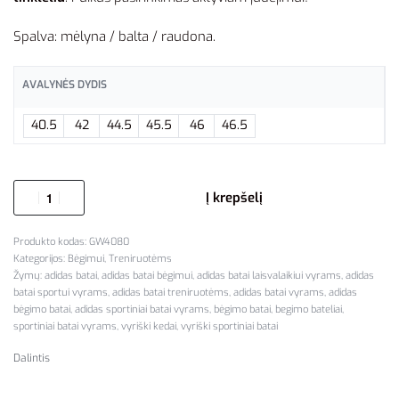
Spalva: mėlyna / balta / raudona.
AVALYNĖS DYDIS
40.5
42
44.5
45.5
46
46.5
Į krepšelį
GW4080
Kategorijos:
Bėgimui
,
Treniruotėms
Žymų:
adidas batai
,
adidas batai bėgimui
,
adidas batai laisvalaikiui vyrams
,
adidas
batai sportui vyrams
,
adidas batai treniruotėms
,
adidas batai vyrams
,
adidas
bėgimo batai
,
adidas sportiniai batai vyrams
,
bėgimo batai
,
begimo bateliai
,
sportiniai batai vyrams
,
vyriški kedai
,
vyriški sportiniai batai
Dalintis