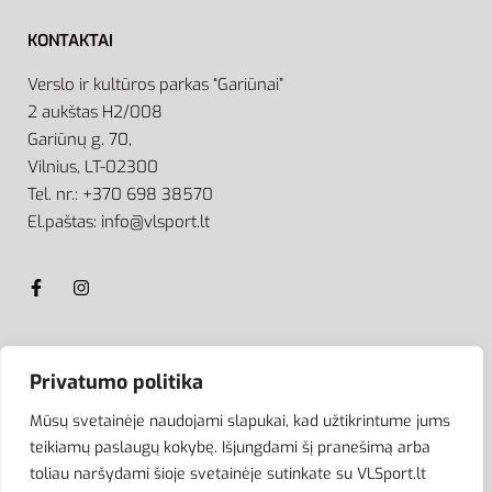
KONTAKTAI
Verslo ir kultūros parkas “Gariūnai”
2 aukštas H2/008
Gariūnų g. 70,
Vilnius, LT-02300
Tel. nr.: +370 698 38570
El.paštas: info@vlsport.lt
ATSISKAITYMAS
Privatumo politika
Mūsų svetainėje naudojami slapukai, kad užtikrintume jums
teikiamų paslaugų kokybę. Išjungdami šį pranešimą arba
toliau naršydami šioje svetainėje sutinkate su VLSport.lt