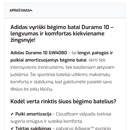
APRAŠYMAS
Adidas vyriški bėgimo batai Duramo 10 –
lengvumas ir komfortas kiekviename
žingsnyje!
Adidas Duramo 10 GW4080
– tai
lengvi, patogūs ir
puikiai amortizuojantys bėgimo batai
, skirti tiek
intensyvioms treniruotėms, tiek kasdieniam aktyviam
judėjimui. Šie sportiniai bateliai užtikrins maksimalų
komfortą ir stabilumą, kad galėtumėte pasiekti savo
tikslus be jokių kliūčių.
Kodėl verta rinktis šiuos bėgimo batelius?
✔
Puiki amortizacija
– Cloudfoam vidpadis švelniai
sugeria smūgius ir suteikia komfortą.
✔
Tvirtas sukibimas
– patvarus Adiwear™ guminis