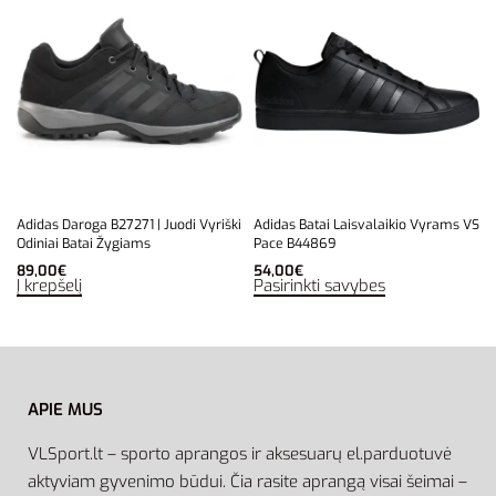
Adidas Daroga B27271 | Juodi Vyriški
Adidas Batai Laisvalaikio Vyrams VS
Odiniai Batai Žygiams
Pace B44869
89,00
€
54,00
€
Į krepšelį
Pasirinkti savybes
APIE MUS
VLSport.lt – sporto aprangos ir aksesuarų el.parduotuvė
aktyviam gyvenimo būdui. Čia rasite aprangą visai šeimai –