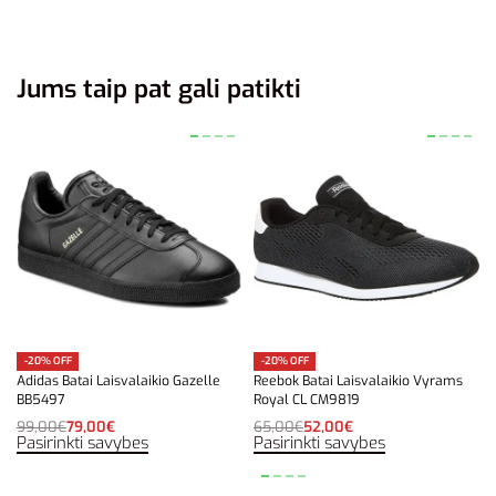
Jums taip pat gali patikti
-20% OFF
-20% OFF
Adidas Batai Laisvalaikio Gazelle
Reebok Batai Laisvalaikio Vyrams
BB5497
Royal CL CM9819
99,00
€
79,00
€
65,00
€
52,00
€
Pasirinkti savybes
Pasirinkti savybes