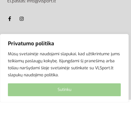
El.paštas: info@vlsport.lt
ATSISKAITYMAS
Privatumo politika
Mūsų svetainėje naudojami slapukai, kad užtikrintume jums
teikiamų paslaugų kokybę. Išjungdami šį pranešimą arba
toliau naršydami šioje svetainėje sutinkate su VLSport.lt
slapukų naudojimo politika.
Sutinku
© VLSport. 2026. Visos teisės saugomos.
Kopijuoti, platinti svetainės turinį be autorių sutikimo
griežtai draudžiama.