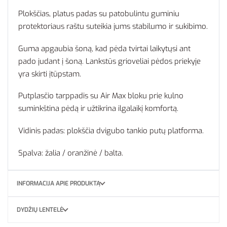
Plokščias, platus padas su patobulintu guminiu
protektoriaus raštu suteikia jums stabilumo ir sukibimo.
Guma apgaubia šoną, kad pėda tvirtai laikytųsi ant
pado judant į šoną. Lankstūs grioveliai pėdos priekyje
yra skirti įtūpstam.
Putplasčio tarppadis su Air Max bloku prie kulno
suminkština pėdą ir užtikrina ilgalaikį komfortą.
Vidinis padas: plokščia dvigubo tankio putų platforma.
Spalva: žalia / oranžinė / balta.
INFORMACIJA APIE PRODUKTĄ
DYDŽIŲ LENTELĖ