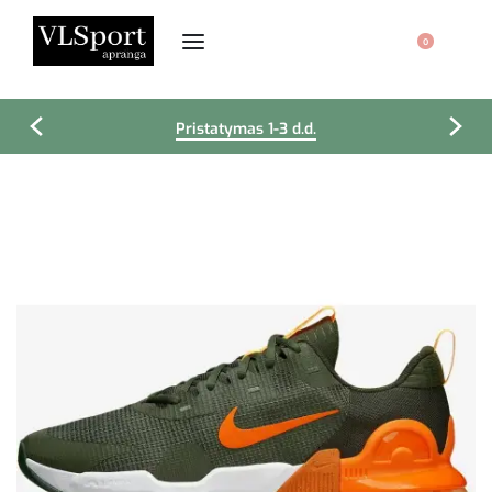
0
Pristatymas 1-3 d.d.