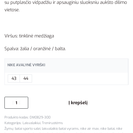
su putplasčio vidpadžiu ir apsauginiu sluoksniu aukšto dilimo
vietose.
Viršus: tinklinė medžiaga
Spalva: žalia / oranžinė / balta.
NIKE AVALYNĖ VYRIŠKI
43
44
Į krepšelį
DM0829-300
Kategorijos:
Laisvalaikiui
,
Treniruotėms
Žymų:
batai sporto salei
,
laisvalaikio batai vyrams
,
nike air max
,
nike batai
,
nike