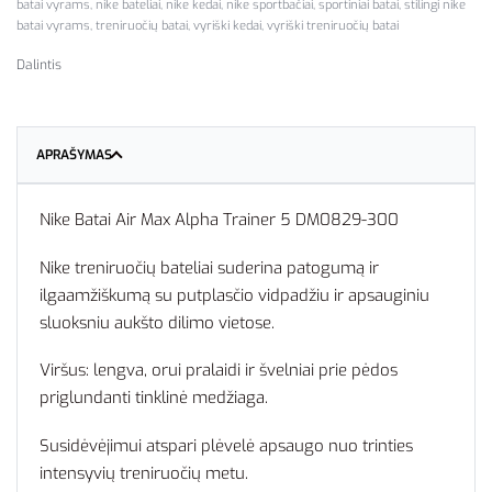
batai vyrams
,
nike bateliai
,
nike kedai
,
nike sportbačiai
,
sportiniai batai
,
stilingi nike
batai vyrams
,
treniruočių batai
,
vyriški kedai
,
vyriški treniruočių batai
Dalintis
APRAŠYMAS
Nike Batai Air Max Alpha Trainer 5 DM0829-300
Nike treniruočių bateliai suderina patogumą ir
ilgaamžiškumą su putplasčio vidpadžiu ir apsauginiu
sluoksniu aukšto dilimo vietose.
Viršus: lengva, orui pralaidi ir švelniai prie pėdos
priglundanti tinklinė medžiaga.
Susidėvėjimui atspari plėvelė apsaugo nuo trinties
intensyvių treniruočių metu.