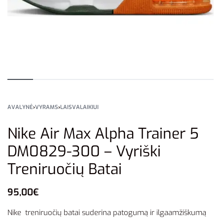
AVALYNĖ
›
VYRAMS
›
LAISVALAIKIUI
Nike Air Max Alpha Trainer 5
DM0829-300 – Vyriški
Treniruočių Batai
95,00
€
Nike treniruočių batai suderina patogumą ir ilgaamžiškumą