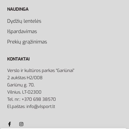
NAUDINGA
Dydžių lentelės
Išpardavimas
Prekių grąžinimas
KONTAKTAI
Verslo ir kultūros parkas “Gariūnai”
2 aukštas H2/008
Gariūnų g. 70,
Vilnius, LT-02300
Tel. nr.: +370 698 38570
El.paštas: info@vlsport.lt