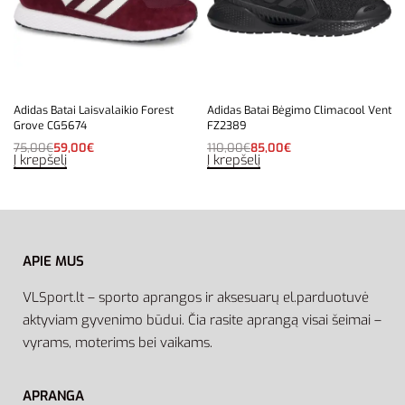
Adidas Batai Laisvalaikio Forest
Adidas Batai Bėgimo Climacool Vent
Grove CG5674
FZ2389
75,00
€
59,00
€
110,00
€
85,00
€
Į krepšelį
Į krepšelį
APIE MUS
VLSport.lt – sporto aprangos ir aksesuarų el.parduotuvė
aktyviam gyvenimo būdui. Čia rasite aprangą visai šeimai –
vyrams, moterims bei vaikams.
APRANGA