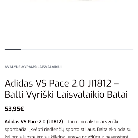
AVALYNĖ
›
VYRAMS
›
LAISVALAIKIUI
Adidas VS Pace 2.0 JI1812 –
Balti Vyriški Laisvalaikio Batai
53,95
€
Adidas VS Pace 2.0 (JI1812)
– tai minimalistiniai vyriški
sportbačiai, įkvėpti riedlenčių sporto stiliaus. Balta eko oda su
žaliomis juostelėmis užtikrina lengvą priežiūrą ir nesenstantį