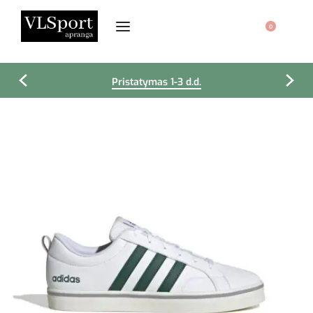
0
Pristatymas 1-3 d.d.