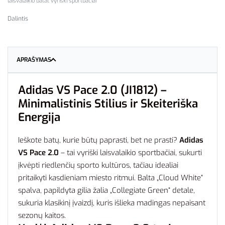
laisvalaikio batai
,
vyriški sportbačiai
Dalintis
APRAŠYMAS
Adidas VS Pace 2.0 (JI1812) –
Minimalistinis Stilius ir Skeiteriška
Energija
Ieškote batų, kurie būtų paprasti, bet ne prasti?
Adidas
VS Pace 2.0
– tai vyriški laisvalaikio sportbačiai, sukurti
įkvėpti riedlenčių sporto kultūros, tačiau idealiai
pritaikyti kasdieniam miesto ritmui. Balta „Cloud White“
spalva, papildyta gilia žalia „Collegiate Green“ detale,
sukuria klasikinį įvaizdį, kuris išlieka madingas nepaisant
sezonų kaitos.