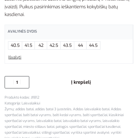
įvaizdį. Puikus pasirinkimas ieškantiems kokybiškų batų
kasdienai.
AVALYNĖS DYDIS
40.5
41.5
42
42.5
43.5
44
44.5
Išvalyti
Į krepšelį
JI1812
Kategorija:
Laisvalaikiui
Žymų:
adidas batai
,
adidas batai 3 juostelės
,
Adidas laisvalaikio batai
,
Adidas
sportbačiai
,
balti batai vyrams
,
balti kedai vyrams
,
balti sportbačiai
,
klasikiniai
sportbačiai vyrams
,
laisvalaikio batai
,
laisvalaikio batai vyrams
,
laisvalaikio
sportbačiai
,
miesto stiliaus batai
,
patogūs sportbačiai
,
sportbačiai kasdienai
,
sportbačiai laisvalaikiui
,
stilingi sportbačiai
,
vyriška sportinė avalynė
,
vyriški