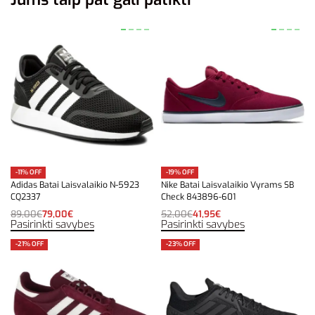
-11% OFF
-19% OFF
Adidas Batai Laisvalaikio N-5923
Nike Batai Laisvalaikio Vyrams SB
CQ2337
Check 843896-601
89,00
€
79,00
€
52,00
€
41,95
€
Pasirinkti savybes
Pasirinkti savybes
-21% OFF
-23% OFF