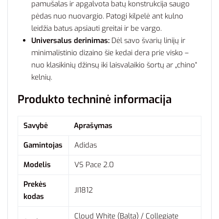
pamušalas ir apgalvota batų konstrukcija saugo
pėdas nuo nuovargio. Patogi kilpelė ant kulno
leidžia batus apsiauti greitai ir be vargo.
Universalus derinimas:
Dėl savo švarių linijų ir
minimalistinio dizaino šie kedai dera prie visko –
nuo klasikinių džinsų iki laisvalaikio šortų ar „chino“
kelnių.
Produkto techninė informacija
Savybė
Aprašymas
Gamintojas
Adidas
Modelis
VS Pace 2.0
Prekės
JI1812
kodas
Cloud White (Balta) / Collegiate