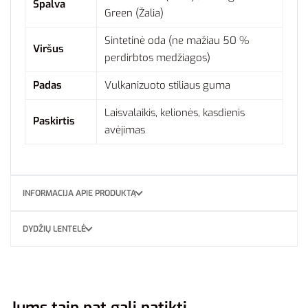
Spalva
Green (Žalia)
Sintetinė oda (ne mažiau 50 %
Viršus
perdirbtos medžiagos)
Padas
Vulkanizuoto stiliaus guma
Laisvalaikis, kelionės, kasdienis
Paskirtis
avėjimas
INFORMACIJA APIE PRODUKTĄ
DYDŽIŲ LENTELĖ
Jums taip pat gali patikti