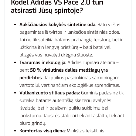
Kodėl Adidas VS Pace 2.0 turi
atsirasti Jūsų spintoje?
Aukščiausios kokybės sintetinė oda:
Batų viršus
pagamintas iš tvirtos ir lanksčios sintėtiniės odos.
Tai ne tik suteikia batams prabangią tekstūrą, bet ir
užtikrina itin lengvą priežiūrą – balti batai vėl
blizgės vos nuvalyti drėgna šluoste.
Tvarumas ir ekologija:
Adidas rūpinasi ateitimi –
bent
50 % viršutinės dalies medžiagų yra
perdirbtos
. Tai puikus pasirinkimas sąmoningam
vartotojui, vertinančiam ekologiškus sprendimus.
Vulkanizuoto stiliaus padas:
Guminis padas ne tik
suteikia batams autentišką skeiterių avalynės
išvaizdą, bet ir pasižymi puikiu sukibimu bei
lankstumu. Jausitės stabiliai tiek ant asfalto, tiek ant
biuro grindų.
Komfortas visą dieną:
Minkštas tekstilinis