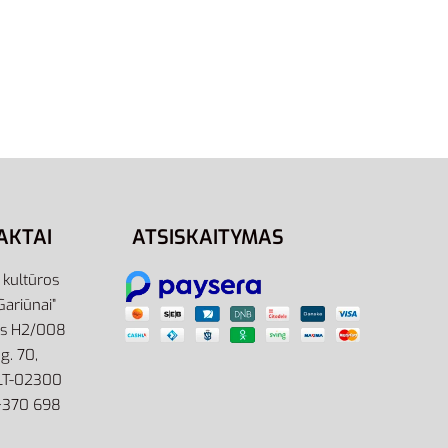
43
Nike Batai Turistiniai Vyrams
Hoodland 654888-090
99,00
€
79,00
€
-20% OFF
Į krepšelį
AKTAI
ATSISKAITYMAS
r kultūros
Gariūnai”
as H2/008
g. 70,
 LT-02300
: +370 698