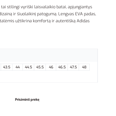
 tai stilingi vyriški laisvalaikio batai, apjungiantys
 dizainą ir šiuolaikinį patogumą. Lengvas EVA padas,
etalėmis užtikrina komfortą ir autentišką Adidas
43.5
44
44.5
45.5
46
46.5
47.5
48
Prisiminti prekę