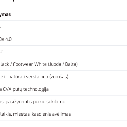
šymas
s
0s 4.0
22
lack / Footwear White (Juoda / Balta)
lė ir natūrali versta oda (zomšas)
a EVA putų technologija
s, pasižymintis puikiu sukibimu
laikis, miestas, kasdienis avėjimas