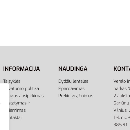
INFORMACIJA
NAUDINGA
KONT
Taisyklės
Dydžių lentelės
Verslo i
Privatumo politika
Išpardavimas
parkas “
Saugus apsipirkimas
Prekių grąžinimas
2 aukšt
Pristatymas ir
Gariūnų 
s
atsiėmimas
Vilnius,
Kontaktai
Tel. nr.
38570