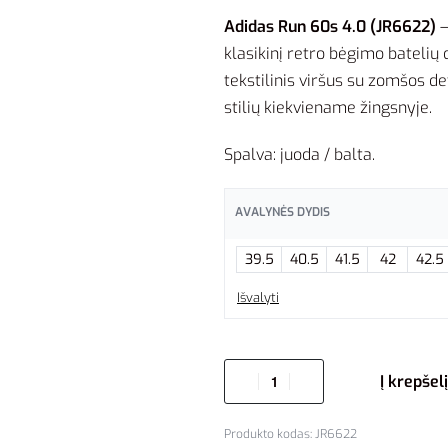
Adidas Run 60s 4.0 (JR6622)
–
klasikinį retro bėgimo batelių
tekstilinis viršus su zomšos d
stilių kiekviename žingsnyje.
Spalva: juoda / balta.
AVALYNĖS DYDIS
39.5
40.5
41.5
42
42.5
Išvalyti
Į krepšelį
JR6622