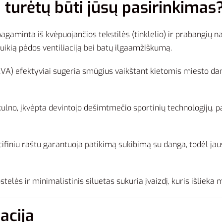
turėtų būti jūsų pasirinkimas
pagaminta iš kvėpuojančios tekstilės (tinklelio) ir prabangių n
 puikią pėdos ventiliaciją bei batų ilgaamžiškumą.
VA) efektyviai sugeria smūgius vaikštant kietomis miesto dang
kulno, įkvėpta devintojo dešimtmečio sportinių technologijų, 
iniu raštu garantuoja patikimą sukibimą su danga, todėl jausit
stelės ir minimalistinis siluetas sukuria įvaizdį, kuris išliek
acija