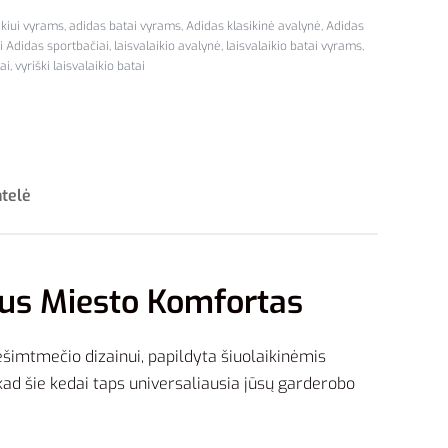
ikiui vyrams
,
adidas batai vyrams
,
Adidas klasikinė avalynė
,
Adidas
i Adidas sportbačiai
,
laisvalaikio avalynė
,
laisvalaikio batai vyrams
,
ai
,
vyriški laisvalaikio batai
ntelė
nus Miesto Komfortas
 dešimtmečio dizainui, papildyta šiuolaikinėmis
, kad šie kedai taps universaliausia jūsų garderobo