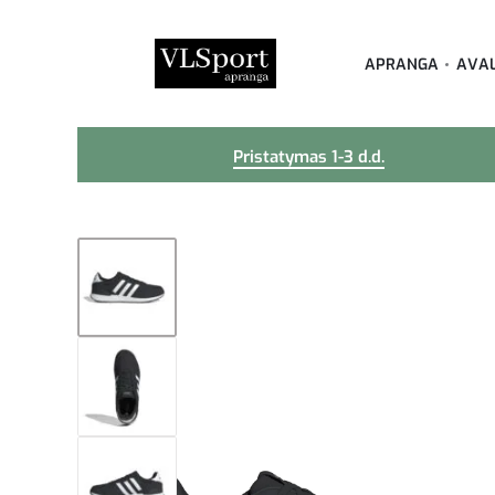
APRANGA
AVA
Pristatymas 1-3 d.d.