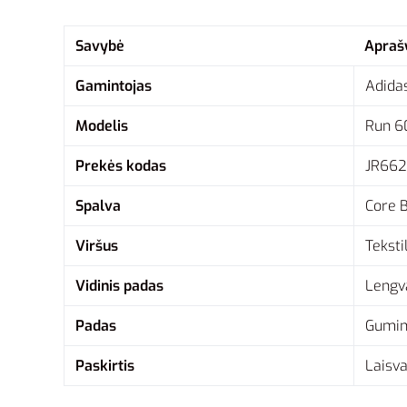
Savybė
Apra
Gamintojas
Adida
Modelis
Run 6
Prekės kodas
JR66
Spalva
Core B
Viršus
Teksti
Vidinis padas
Lengv
Padas
Gumini
Paskirtis
Laisva