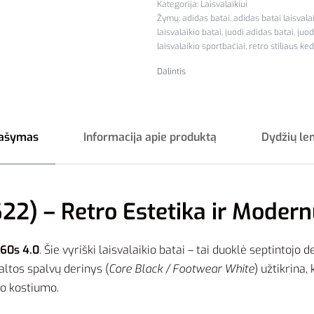
Kategorija:
Laisvalaikiui
Žymų:
adidas batai
,
adidas batai laisvala
laisvalaikio batai
,
juodi adidas batai
,
juod
laisvalaikio sportbačiai
,
retro stiliaus ked
Dalintis
ašymas
Informacija apie produktą
Dydžių le
22) – Retro Estetika ir Moder
 60s 4.0
. Šie vyriški laisvalaikio batai – tai duoklė septintojo
altos spalvų derinys (
Core Black / Footwear White
) užtikrina
kio kostiumo.