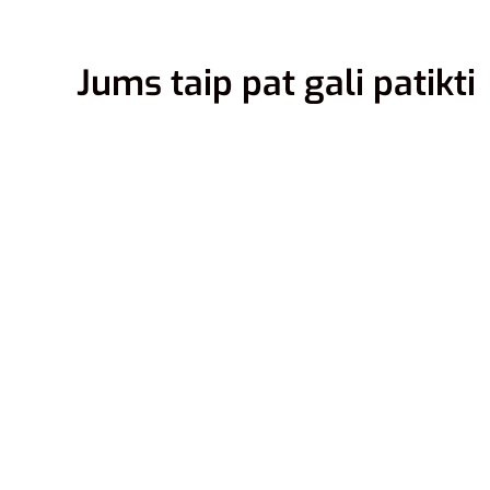
Jums taip pat gali patikti
44
45.5
Adidas 
CQ2337
89,00
€
79
Pasirink