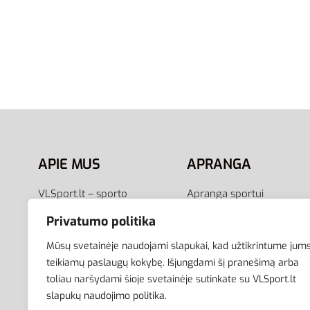
42.5
45.5
Adidas Grand Court Base FY8239
– Vyriški Natūralios Odos Kedai
75,95
€
Pasirinkti savybes
APIE MUS
APRANGA
VLSport.lt – sporto
Apranga sportui
aprangos ir aksesuarų
Apranga laisvalaikiui
Privatumo politika
el.parduotuvė aktyviam
Avalynė
gyvenimo būdui. Čia rasite
Aksesuarai
Mūsų svetainėje naudojami slapukai, kad užtikrintume jum
aprangą visai šeimai –
Krepšiai
teikiamų paslaugų kokybę. Išjungdami šį pranešimą arba
toliau naršydami šioje svetainėje sutinkate su VLSport.lt
vyrams, moterims bei
slapukų naudojimo politika.
vaikams.