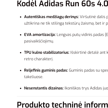
Kodėl Adidas Run 60s 4.0 
Autentiškas medžiagų derinys:
Viršutinė dalis 
užtikrina ne tik stilingą tekstūrų žaismą, bet ir
EVA amortizacija:
Lengvas putų vidinis padas (E
pasivaikščiojimų.
TPU kulno stabilizatorius:
Išskirtinė detalė ant 
retro charakterį.
Reljefinis guminis padas:
Guminis padas su specif
takeliuose.
Nesenstantis dizainas:
Ikoniškos trys Adidas juo
Produkto techninė inform