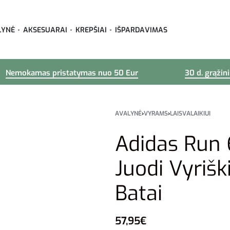
LYNĖ
AKSESUARAI
KREPŠIAI
IŠPARDAVIMAS
Nemokamas pristatymas nuo 50 Eur
30 d. grąžin
AVALYNĖ
›
VYRAMS
›
LAISVALAIKIUI
Adidas Run 
Juodi Vyrišk
Batai
57,95
€