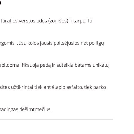
?
atūralios verstos odos (zomšos) intarpų. Tai
omis. Jūsų kojos jausis pailsėjusios net po ilgų
papildomai fiksuoja pėdą ir suteikia batams unikalų
ės užtikrintai tiek ant šlapio asfalto, tiek parko
a madingas dešimtmečius.