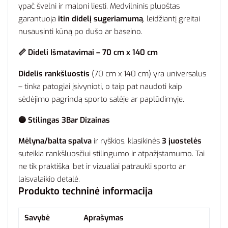
ypač švelni ir maloni liesti. Medvilninis pluoštas
garantuoja
itin didelį sugeriamumą
, leidžiantį greitai
nusausinti kūną po dušo ar baseino.
📏 Dideli Išmatavimai – 70 cm x 140 cm
Didelis rankšluostis
(70 cm x 140 cm) yra universalus
– tinka patogiai įsivynioti, o taip pat naudoti kaip
sėdėjimo pagrindą sporto salėje ar paplūdimyje.
🔵 Stilingas 3Bar Dizainas
Mėlyna/balta spalva
ir ryškios, klasikinės
3 juostelės
suteikia rankšluosčiui stilingumo ir atpažįstamumo. Tai
ne tik praktiška, bet ir vizualiai patraukli sporto ar
laisvalaikio detalė.
Produkto techninė informacija
Savybė
Aprašymas