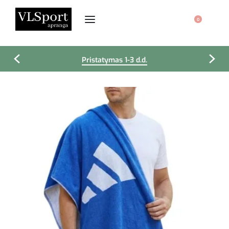
0
Pristatymas 1-3 d.d.