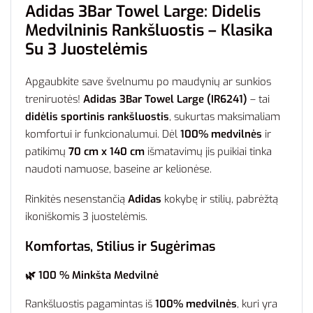
Adidas 3Bar Towel Large: Didelis
Medvilninis Rankšluostis – Klasika
Su 3 Juostelėmis
Apgaubkite save švelnumu po maudynių ar sunkios
treniruotės!
Adidas 3Bar Towel Large (IR6241)
– tai
didėlis sportinis rankšluostis
, sukurtas maksimaliam
komfortui ir funkcionalumui. Dėl
100% medvilnės
ir
patikimų
70 cm x 140 cm
išmatavimų jis puikiai tinka
naudoti namuose, baseine ar kelionėse.
Rinkitės nesenstančią
Adidas
kokybę ir stilių, pabrėžtą
ikoniškomis 3 juostelėmis.
Komfortas, Stilius ir Sugėrimas
🌿 100 % Minkšta Medvilnė
Rankšluostis pagamintas iš
100% medvilnės
, kuri yra