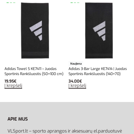
Naujiena
Adidas Towel S KE7411 – Juodas
Adidas 3-Bar Large KE7414 | Juodas
Sportinis Rankšluostis (50×100 cm)
Sportinis Rankšluostis (140×70)
19,95
€
34,00
€
Į krepšelį
Į krepšelį
APIE MUS
VLSport.lt – sporto aprangos ir aksesuarų el.parduotuvė