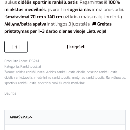
jaukus
didėlis sportinis rankšluostis
. Pagamintas iš
100%
minkštos medvilnės
, jis yra itin
sugeriamas
ir malonus odai.
Išmatavimai 70 cm x 140 cm
užtikrina maksimalų komfortą.
Mėlyna/balta spalva
ir stilingos 3 juostelės. 🚚
Greitas
pristatymas per 1–3 darbo dienas visoje Lietuvoje!
Į krepšelį
IR6241
Kategorija:
Rankšluosčiai
Žymos:
adidas rankšluostis
,
Adidas rankšluostis didelis
,
baseino rankšluostis
,
didelis rankšluostis
,
medvilninis rankšluostis
,
mėlynas rankšluostis
,
Rankšluostis
,
sportinis rankšluostis
,
sportinis rankšluostis medvilnė
Dalintis
APRAŠYMAS