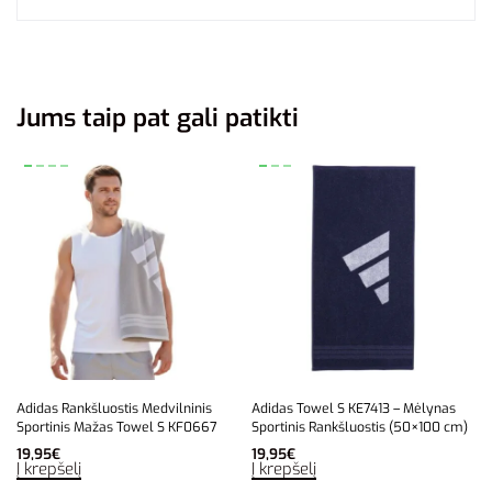
Jums taip pat gali patikti
Adidas Rankšluostis Medvilninis
Adidas Towel S KE7413 – Mėlynas
Sportinis Mažas Towel S KF0667
Sportinis Rankšluostis (50×100 cm)
19,95
€
19,95
€
Į krepšelį
Į krepšelį