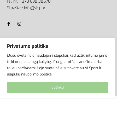
Tel. nr.: +370 698 38570
El.paštas: info@vlsport.lt
ATSISKAITYMAS
Privatumo politika
Mūsų svetainėje naudojami slapukai, kad užtikrintume jums
teikiamų paslaugų kokybę. Išjungdami šį pranešimą arba
toliau naršydami šioje svetainėje sutinkate su VLSport.lt
slapukų naudojimo politika.
Sutinku
© VLSport. 2026. Visos teisės saugomos.
Kopijuoti, platinti svetainės turinį be autorių sutikimo