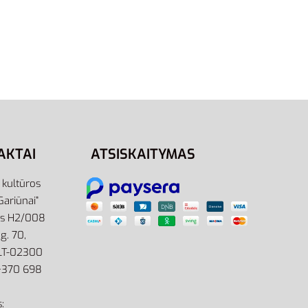
Juodas
Adidas Rankšluostis Mėlynas
50×100
Medvilninis Sportinis Towel L
IC4956
31,95
€
Į krepšelį
AKTAI
ATSISKAITYMAS
r kultūros
Gariūnai”
as H2/008
g. 70,
 LT-02300
: +370 698
: