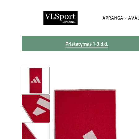
APRANGA
AVA
Pristatymas 1-3 d.d.