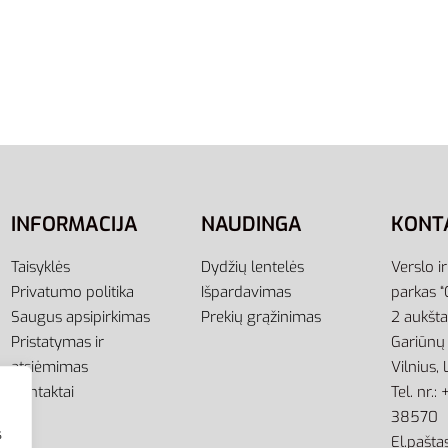
Rankšluostis Mėlynas
Adidas Towel S KE7411 – 
nis Sportinis Towel L
Sportinis Rankšluostis (
cm)
19,95
€
į
Į krepšelį
INFORMACIJA
NAUDINGA
KONT
Taisyklės
Dydžių lentelės
Verslo i
Privatumo politika
Išpardavimas
parkas “
Saugus apsipirkimas
Prekių grąžinimas
2 aukšt
Pristatymas ir
Gariūnų 
atsiėmimas
Vilnius,
Kontaktai
Tel. nr.
38570
s
El.paštas