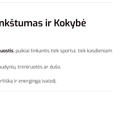
inkštumas ir Kokybė
luostis
, puikiai tinkantis tiek sportui, tiek kasdieniam
audynių, treniruotės ar dušo.
rtišką ir energingą įvaizdį.