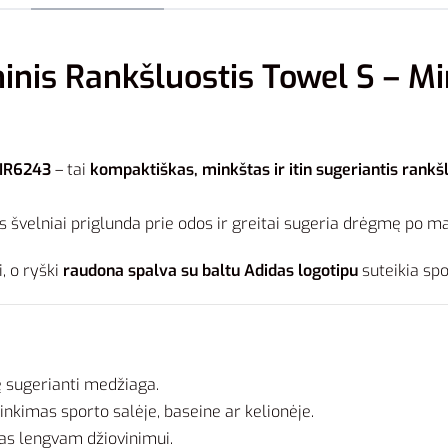
nis Rankšluostis Towel S – M
 IR6243
– tai
kompaktiškas, minkštas ir itin sugeriantis rankš
jis švelniai priglunda prie odos ir greitai sugeria drėgmę po m
i, o ryški
raudona spalva su baltu Adidas logotipu
suteikia spo
ę sugerianti medžiaga.
inkimas sporto salėje, baseine ar kelionėje.
as lengvam džiovinimui.