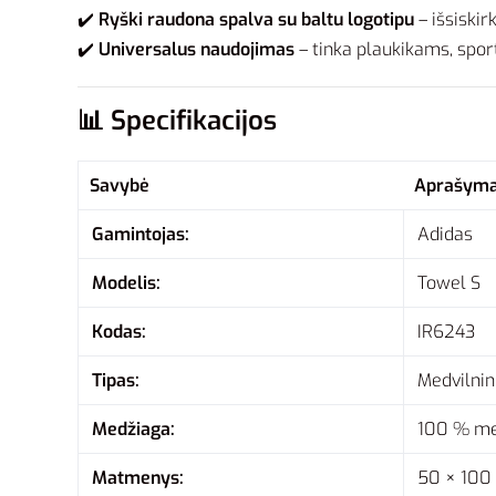
✔️
Ryški raudona spalva su baltu logotipu
– išsiskir
✔️
Universalus naudojimas
– tinka plaukikams, spor
📊
Specifikacijos
Savybė
Aprašym
Gamintojas:
Adidas
Modelis:
Towel S
Kodas:
IR6243
Tipas:
Medvilnin
Medžiaga:
100 % me
Matmenys:
50 × 100