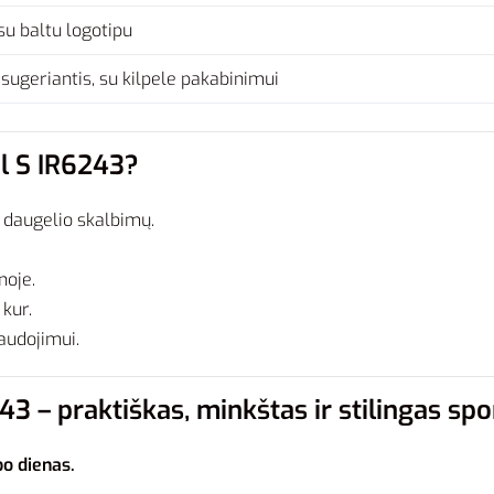
u baltu logotipu
 sugeriantis, su kilpele pakabinimui
el S IR6243?
o daugelio skalbimų.
noje.
 kur.
audojimui.
3 – praktiškas, minkštas ir stilingas spo
bo dienas.