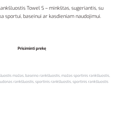
nkšluostis Towel S – minkštas, sugeriantis, su
nka sportui, baseinui ar kasdieniam naudojimui.
Prisiminti prekę
šluostis mažas
,
baseino rankšluostis
,
mažas sportinis rankšluostis
,
udonas rankšluostis
,
sportinis rankšluostis
,
sportinis rankšluostis