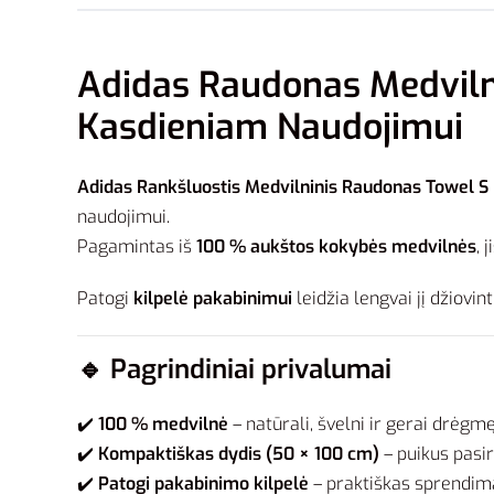
Adidas Raudonas Medvilni
Kasdieniam Naudojimui
Adidas Rankšluostis Medvilninis Raudonas Towel S
naudojimui.
Pagamintas iš
100 % aukštos kokybės medvilnės
, 
Patogi
kilpelė pakabinimui
leidžia lengvai jį džiovint
🔹
Pagrindiniai privalumai
✔️
100 % medvilnė
– natūrali, švelni ir gerai drėgm
✔️
Kompaktiškas dydis (50 × 100 cm)
– puikus pasir
✔️
Patogi pakabinimo kilpelė
– praktiškas sprendim