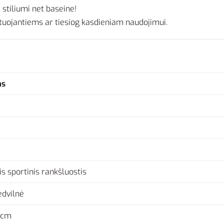
k stiliumi net baseine!
tuojantiems ar tiesiog kasdieniam naudojimui.
as
is sportinis rankšluostis
dvilnė
 cm