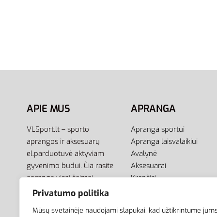
Naujiena
Adidas Towel Small KE7412 |
Adidas 
Baltas Sportinis Rankšluostis
Medvilni
(50×100)
IR6241
19,95
€
33,95
€
Į krepšelį
Į krepšel
APIE MUS
APRANGA
VLSport.lt – sporto
Apranga sportui
aprangos ir aksesuarų
Apranga laisvalaikiui
el.parduotuvė aktyviam
Avalynė
gyvenimo būdui. Čia rasite
Aksesuarai
aprangą visai šeimai –
Krepšiai
vyrams, moterims bei
Privatumo politika
vaikams.
Mūsų svetainėje naudojami slapukai, kad užtikrintume jum