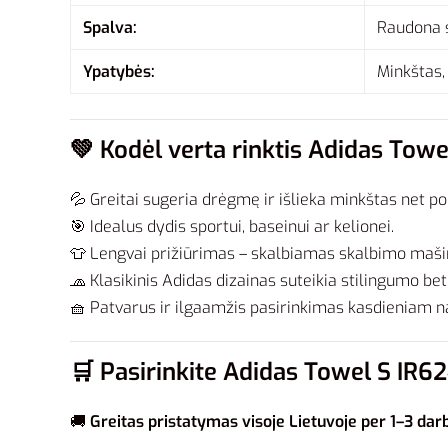
Spalva:
Raudona s
Ypatybės:
Minkštas,
💚
Kodėl verta rinktis Adidas Tow
💦 Greitai sugeria drėgmę ir išlieka minkštas net p
🎯 Idealus dydis sportui, baseinui ar kelionei.
👕 Lengvai prižiūrimas – skalbiamas skalbimo maši
🧢 Klasikinis Adidas dizainas suteikia stilingumo bet
🧺 Patvarus ir ilgaamžis pasirinkimas kasdieniam n
🛒
Pasirinkite Adidas Towel S IR624
🚚
Greitas pristatymas visoje Lietuvoje per 1–3 dar