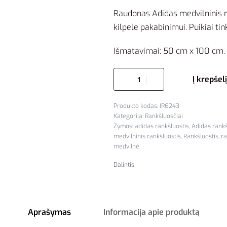
Raudonas Adidas medvilninis ra
kilpele pakabinimui. Puikiai ti
Išmatavimai: 50 cm x 100 cm.
Į krepšelį
IR6243
Kategorija:
Rankšluosčiai
Žymos:
adidas rankšluostis
,
Adidas rank
medvilninis rankšluostis
,
Rankšluostis
,
ra
medvilnė
Dalintis
Aprašymas
Informacija apie produktą