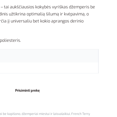
T
– tai aukščiausios kokybės vyriškas džemperis be
dinis užtikrina optimalią šilumą ir kvėpavimą, o
čia jį universaliu bet kokio aprangos derinio
oliesteris.
Prisiminti prekę
i be kapišono
,
džemperiai miestui ir laisvalaikiui
,
French Terry