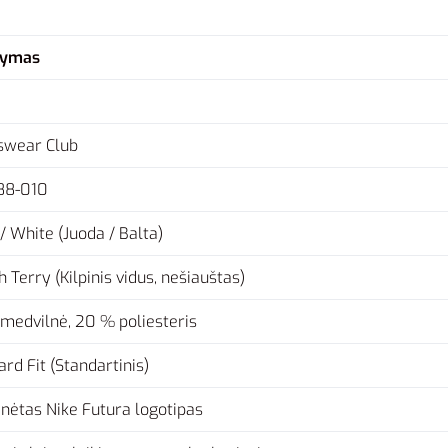
šymas
swear Club
88-010
/ White (Juoda / Balta)
 Terry (Kilpinis vidus, nešiauštas)
medvilnė, 20 % poliesteris
rd Fit (Standartinis)
inėtas Nike Futura logotipas