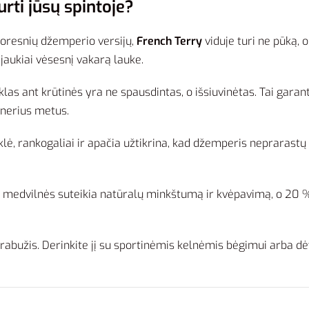
rti jūsų spintoje?
toresnių džemperio versijų,
French Terry
viduje turi ne pūką, o
jaukiai vėsesnį vakarą lauke.
as ant krūtinės yra ne spausdintas, o išsiuvinėtas. Tai garant
enerius metus.
ė, rankogaliai ir apačia užtikrina, kad džemperis neprarastų f
medvilnės suteikia natūralų minkštumą ir kvėpavimą, o 20 % 
rabužis. Derinkite jį su sportinėmis kelnėmis bėgimui arba dė