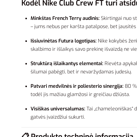
Kodėl Nike Club Crew FT turi atsidu
Minkštas French Terry audinis:
Skirtingai nuo s
– jums nebus per karšta patalpose, bet jausitės 
Išsiuvinėtas Futura logotipas:
Nike kokybės ženkl
skalbimo ir išlaikys savo prekinę išvaizdą ne vi
Struktūrą išlaikantys elementai:
Rievėta apykakl
šilumai pabėgti, bet ir nevaržydamas judesių.
Patvari medvilnės ir poliesterio sinergija:
80 % 
todėl jis mažiau glamžosi ir greičiau džiūsta.
Visiškas universalumas:
Tai „chameleoniškas“ d
gatvės įvaizdžiui sukurti.
📋 Produkto techninė informacija