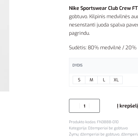
Nike Sportswear Club Crew F
gobtuvo. Kilpinis medvilnės au
nesenstanti juoda spalva paver
pagrindu.
Sudėtis: 80% medvilnė / 20% p
DYDIS
S
M
L
XL
Į krepšelį
FN3888-010
Kategorija:
Džemperiai be gobtuvo
Žymų:
džemperiai be gobtuvo
,
džemperia