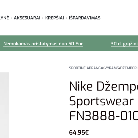
LYNĖ
AKSESUARAI
KREPŠIAI
IŠPARDAVIMAS
Nemokamas pristatymas nuo 50 Eur
30 d. grąžin
SPORTINĖ APRANGA
›
VYRAMS
›
DŽEMPERI
Nike Džemp
Sportswear 
FN3888-01
64,95
€