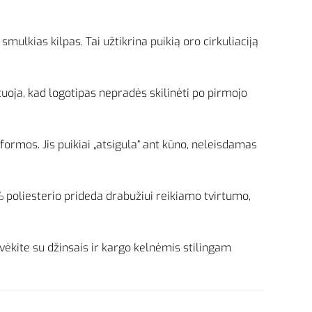
 smulkias kilpas. Tai užtikrina puikią oro cirkuliaciją
uoja, kad logotipas nepradės skilinėti po pirmojo
ormos. Jis puikiai „atsigula“ ant kūno, neleisdamas
poliesterio prideda drabužiui reikiamo tvirtumo,
vėkite su džinsais ir kargo kelnėmis stilingam