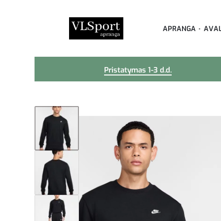
APRANGA
AVA
Pristatymas 1-3 d.d.