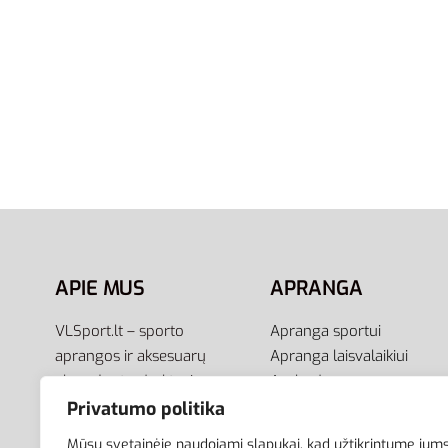
L
XS
S
Reebok HC5266 Polar Fleece –
Nike D
Šiltas Vyriškas Flisinis Džemperis
Sports
33,00
€
59,95
€
Į krepšelį
Pasirink
APIE MUS
APRANGA
VLSport.lt – sporto
Apranga sportui
aprangos ir aksesuarų
Apranga laisvalaikiui
el.parduotuvė aktyviam
Avalynė
gyvenimo būdui. Čia rasite
Aksesuarai
Privatumo politika
aprangą visai šeimai –
Krepšiai
Mūsų svetainėje naudojami slapukai, kad užtikrintume jum