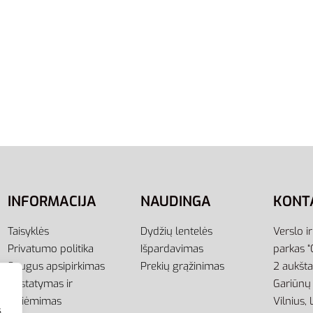
M
L
XL
S/Tall
M/Tall
S
M
L
XL
žemperis Vyrams M
Adidas Džemperis BL FT
wear Crew FL BV2662-709
Sweatshirt GK9076
48,00
€
ti savybes
Pasirinkti savybes
INFORMACIJA
NAUDINGA
KONT
Taisyklės
Dydžių lentelės
Verslo i
Privatumo politika
Išpardavimas
parkas “
Saugus apsipirkimas
Prekių grąžinimas
2 aukšt
Pristatymas ir
Gariūnų 
atsiėmimas
Vilnius,
s