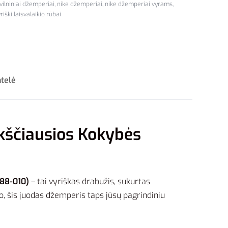
ilniniai džemperiai
,
nike džemperiai
,
nike džemperiai vyrams
,
riški laisvalaikio rūbai
ntelė
kščiausios Kokybės
888-010)
– tai vyriškas drabužis, sukurtas
, šis juodas džemperis taps jūsų pagrindiniu