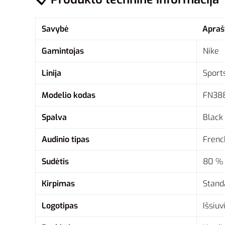
Savybė
Apra
Gamintojas
Nike
Linija
Sport
Modelio kodas
FN38
Spalva
Black 
Audinio tipas
French
Sudėtis
80 % 
Kirpimas
Standa
Logotipas
Išsiuv