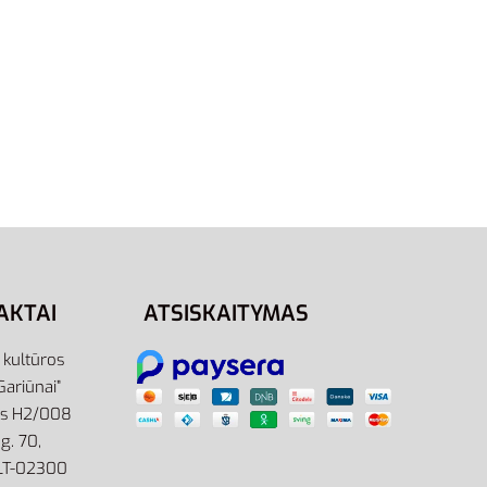
2XL
L/Tall
Nike Džemperis Vyrams M
Sportswear Crew FL BV2662-010
59,95
€
Pasirinkti savybes
AKTAI
ATSISKAITYMAS
r kultūros
Gariūnai”
as H2/008
g. 70,
 LT-02300