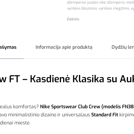
džemperiai
,
juodas nike džemperis
,
medv
vyriškas bliuzonas
,
vyriškas megztinis
,
vy
Dalintis
ašymas
Informacija apie produktą
Dydžių le
w FT – Kasdienė Klasika su Au
r realus komfortas?
Nike Sportswear Club Crew (modelis FN3
avo minimalistinio dizaino ir universalaus
Standard Fit
kirpimo
 dienai mieste.