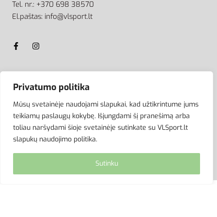
Tel. nr.: +370 698 38570
El.paštas: info@vlsport.lt
ATSISKAITYMAS
Privatumo politika
Mūsų svetainėje naudojami slapukai, kad užtikrintume jums
teikiamų paslaugų kokybę. Išjungdami šį pranešimą arba
toliau naršydami šioje svetainėje sutinkate su VLSport.lt
slapukų naudojimo politika.
Sutinku
© VLSport. 2026. Visos teisės saugomos.
Kopijuoti, platinti svetainės turinį be autorių sutikimo