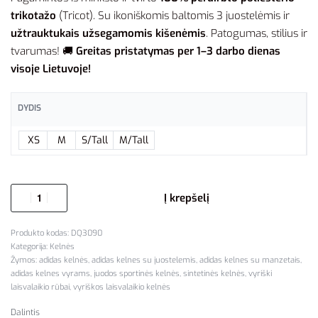
trikotažo
(Tricot). Su ikoniškomis baltomis 3 juostelėmis ir
užtrauktukais užsegamomis kišenėmis
. Patogumas, stilius ir
tvarumas! 🚚
Greitas pristatymas per 1–3 darbo dienas
visoje Lietuvoje!
DYDIS
XS
M
S/Tall
M/Tall
Į krepšelį
DQ3090
Kategorija:
Kelnės
Žymos:
adidas kelnės
,
adidas kelnes su juostelemis
,
adidas kelnes su manzetais
,
adidas kelnes vyrams
,
juodos sportinės kelnės
,
sintetinės kelnės
,
vyriški
laisvalaikio rūbai
,
vyriškos laisvalaikio kelnės
Dalintis