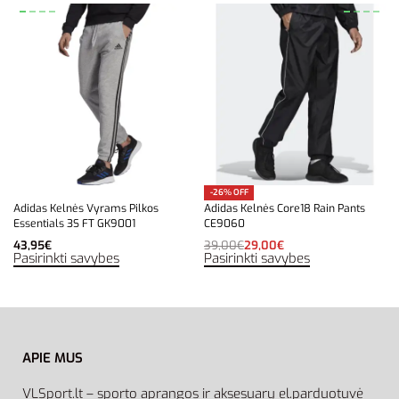
-26% OFF
Adidas Kelnės Vyrams Pilkos
Adidas Kelnės Core18 Rain Pants
Essentials 3S FT GK9001
CE9060
43,95
€
39,00
€
29,00
€
Pasirinkti savybes
Pasirinkti savybes
APIE MUS
VLSport.lt – sporto aprangos ir aksesuarų el.parduotuvė