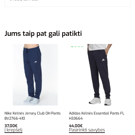
Jums taip pat gali patikti
Nike Kelnės Jersey Club OH Pants
Adidas Kelnės Essential Pants FL
BV2766-410
H33664
37,00
€
44,00
€
Į krepšelį
Pasirinkti savybes