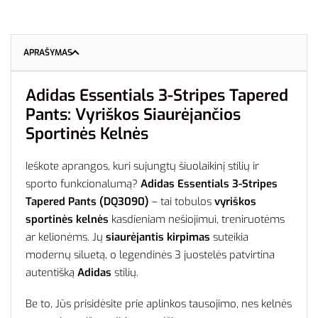
APRAŠYMAS
Adidas Essentials 3-Stripes Tapered
Pants: Vyriškos Siaurėjančios
Sportinės Kelnės
Ieškote aprangos, kuri sujungtų šiuolaikinį stilių ir
sporto funkcionalumą?
Adidas Essentials 3-Stripes
Tapered Pants (DQ3090)
– tai tobulos
vyriškos
sportinės kelnės
kasdieniam nešiojimui, treniruotėms
ar kelionėms. Jų
siaurėjantis kirpimas
suteikia
modernų siluetą, o legendinės 3 juostelės patvirtina
autentišką
Adidas
stilių.
Be to, Jūs prisidėsite prie aplinkos tausojimo, nes kelnės