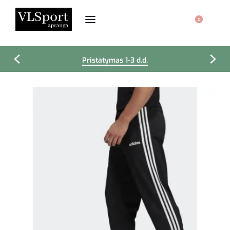
0
Pristatymas 1-3 d.d.