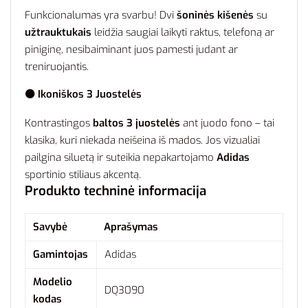
Funkcionalumas yra svarbu! Dvi
šoninės kišenės
su
užtrauktukais
leidžia saugiai laikyti raktus, telefoną ar
piniginę, nesibaiminant juos pamesti judant ar
treniruojantis.
⚫ Ikoniškos 3 Juostelės
Kontrastingos
baltos 3 juostelės
ant juodo fono – tai
klasika, kuri niekada neišeina iš mados. Jos vizualiai
pailgina siluetą ir suteikia nepakartojamo
Adidas
sportinio stiliaus akcentą.
Produkto techninė informacija
Savybė
Aprašymas
Gamintojas
Adidas
Modelio
DQ3090
kodas