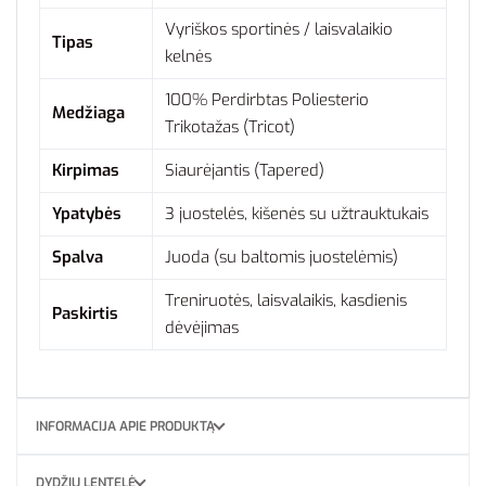
Vyriškos sportinės / laisvalaikio
Tipas
kelnės
100% Perdirbtas Poliesterio
Medžiaga
Trikotažas (Tricot)
Kirpimas
Siaurėjantis (Tapered)
Ypatybės
3 juostelės, kišenės su užtrauktukais
Spalva
Juoda (su baltomis juostelėmis)
Treniruotės, laisvalaikis, kasdienis
Paskirtis
dėvėjimas
INFORMACIJA APIE PRODUKTĄ
DYDŽIŲ LENTELĖ