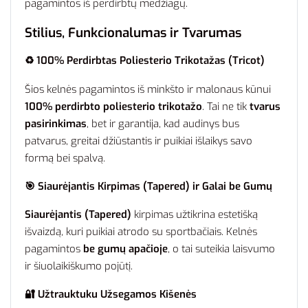
pagamintos iš perdirbtų medžiagų.
Stilius, Funkcionalumas ir Tvarumas
♻️ 100% Perdirbtas Poliesterio Trikotažas (Tricot)
Šios kelnės pagamintos iš minkšto ir malonaus kūnui
100% perdirbto poliesterio trikotažo
. Tai ne tik
tvarus
pasirinkimas
, bet ir garantija, kad audinys bus
patvarus, greitai džiūstantis ir puikiai išlaikys savo
formą bei spalvą.
🎯 Siaurėjantis Kirpimas (Tapered) ir Galai be Gumų
Siaurėjantis (Tapered)
kirpimas užtikrina estetišką
išvaizdą, kuri puikiai atrodo su sportbačiais. Kelnės
pagamintos
be gumų apačioje
, o tai suteikia laisvumo
ir šiuolaikiškumo pojūtį.
🔐 Užtrauktuku Užsegamos Kišenės