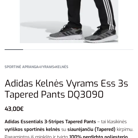
SPORTINĖ APRANGA
›
VYRAMS
›
KELNĖS
Adidas Kelnės Vyrams Ess 3s
Tapered Pants DQ3090
43,00
€
Adidas Essentials 3-Stripes Tapered Pants
– tai klasikinės
vyriškos sportinės kelnės
su
siaurėjančiu (Tapered)
kirpimu.
Pagamintos iš minkšto ir tvirto
100% perdirbto poliesterio