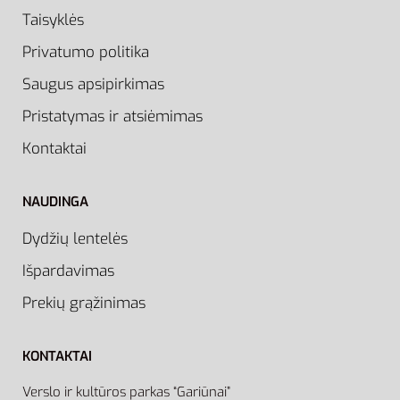
Taisyklės
Privatumo politika
Saugus apsipirkimas
Pristatymas ir atsiėmimas
Kontaktai
NAUDINGA
Dydžių lentelės
Išpardavimas
Prekių grąžinimas
KONTAKTAI
Verslo ir kultūros parkas “Gariūnai”