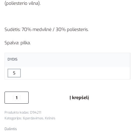
(poliesterio vilna).
Sudėtis: 70% medvilnė / 30% poliesteris.
Spalva: pilka.
DYDIS
S
Į krepšelį
D94211
Kategorijos:
Išpardavimas
,
Kelnės
Dalintis