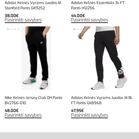
Adidas Kelnės Vyrams Juodos M
Adidas Kelnės Essentials 3s FT
Stanford Pants GK9252
Pants H12256
38,00
€
44,00
€
Pasirinkti savybes
Pasirinkti savybes
Nike Kelnės Jersey Club OH Pants
Adidas Kelnės Vyrams Juodos M BL
BV2766-010
FT Pants GK8968
48,00
€
47,95
€
Pasirinkti savybes
Pasirinkti savybes