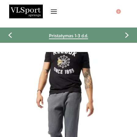
0
Pristatymas 1-3 d.d.