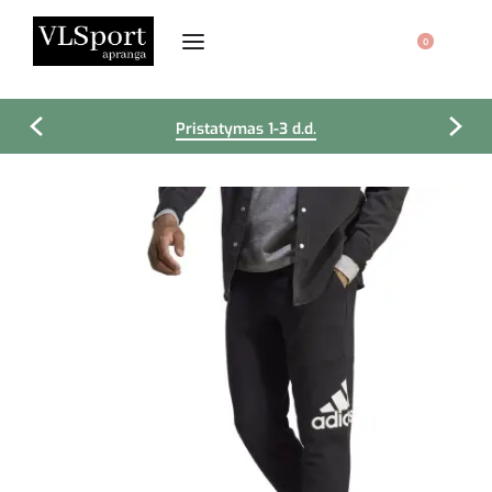
0
Pristatymas 1-3 d.d.