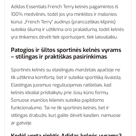
Adidas Essentials French Terry kelnės pagamintos iš
100% medvilnės, todėl jos yra minkštos ir malonios
kūnui. „French Terry“ audinys (prancūziškas kilpinis)
suteikia šilumą ir užtikrina oro pralaidumą, todėl kelnės
yra tinkamos dėvėti tiek sportuojant, tiek laisvalaikiu.
Patogios ir šiltos sportinės kelnės vyrams
– stilingas ir praktiškas pasirinkimas
Sportinės kelnės su elastingais manžetais apačioje ne
tik užtikrina komfortą, bet ir suteikia sportišką išvaizdą.
Elastingas juosmuo reguliuojamas raišteliais, kad
kelnės idealiai prisitaikytų prie Jūsų kūno formų.
Šonuose esančios kišenės suteikia papildomo
funkcionalumo. Tai ne tik sportinės kelnės, bet ir
stilingas drabužis, kurį galite dėvėti kasdien, namuose
ar gatvėje.
Kodėl verta rinktis Adidas kelnės vyrams?