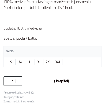
100% medvilnės, su elastingais manžetais ir juosmeniu.
Puikiai tinka sportui ir kasdieniam dėvėjimui.
Sudėtis: 100% medvilnė.
Spalva: juoda / balta.
DYDIS
S
M
L
XL
2XL
3XL
Į krepšelį
HA4342
Kategorija:
Kelnės
Žyma:
medvilninės kelnės