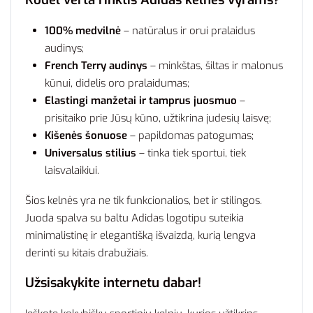
100% medvilnė
– natūralus ir orui pralaidus
audinys;
French Terry audinys
– minkštas, šiltas ir malonus
kūnui, didelis oro pralaidumas;
Elastingi manžetai ir tamprus juosmuo
–
prisitaiko prie Jūsų kūno, užtikrina judesių laisvę;
Kišenės šonuose
– papildomas patogumas;
Universalus stilius
– tinka tiek sportui, tiek
laisvalaikiui.
Šios kelnės yra ne tik funkcionalios, bet ir stilingos.
Juoda spalva su baltu Adidas logotipu suteikia
minimalistinę ir elegantišką išvaizdą, kurią lengva
derinti su kitais drabužiais.
Užsisakykite internetu dabar!