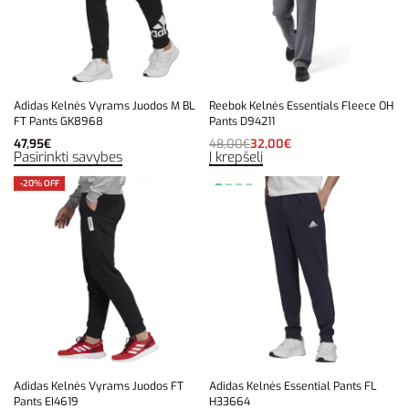
Adidas Kelnės Vyrams Juodos M BL
Reebok Kelnės Essentials Fleece OH
FT Pants GK8968
Pants D94211
47,95
€
48,00
€
32,00
€
Pasirinkti savybes
Į krepšelį
-20% OFF
Adidas Kelnės Vyrams Juodos FT
Adidas Kelnės Essential Pants FL
Pants EI4619
H33664