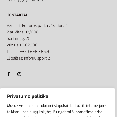
KONTAKTAI
Verslo ir kultūros parkas “Gariūnai”
2 aukštas H2/008
Gariūnų g. 70,
Vilnius, LT-02300
Tel. nr.: +370 698 38570
El.paštas: info@vlsport.lt
ATSISKAITYMAS
Privatumo politika
Mūsų svetainėje naudojami slapukai, kad užtikrintume jums
teikiamų paslaugų kokybę. Išjungdami šį pranešimą arba