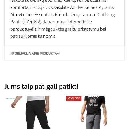
Ieškote kokybiškų sportinių kelnių, kurios užtikrins
komfortą ir stilių? Užsisakykite Adidas Kelnės Vyrams
Medvilninės Essentials French Terry Tapered Cuff Logo
Pants (HA4342) dabar mūsų internetinėje
parduotuvėje ir mėgaukitės greitu pristatymu bei
patraukliomis kainomis!
INFORMACIJA APIE PRODUKTĄ
Jums taip pat gali patikti
-33% OFF