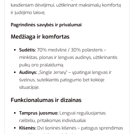
kasdieniam dėvėjimui, užtikrinant maksimalų komfortą
ir judėjimo laisvę.
Pagrindinės savybės ir privalumai
Medžiaga ir komfortas
Sudėtis:
70% medvilnė / 30% poliesteris –
minkštas, plonas ir lengvas audinys, užtikrinantis
puikų oro pralaidumą.
Audinys:
„Single Jersey“ – ypatingai lengvas ir
švelnus, suteikiantis patogumo bet kokioje
situacijoje.
Funkcionalumas ir dizainas
Tamprus juosmuo:
Lengvai reguliuojamas
raišteliu, pritaikomas individualiai.
Kišenės:
Dvi šoninės kišenės – patogus sprendimas