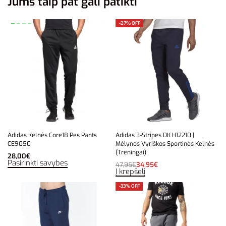
Jums taip pat gali patikti
-27% OFF
Adidas Kelnės Core18 Pes Pants
Adidas 3-Stripes DK H12210 |
CE9050
Mėlynos Vyriškos Sportinės Kelnės
(Treningai)
28,00
€
Pasirinkti savybes
47,95
€
34,95
€
Į krepšelį
-33% OFF