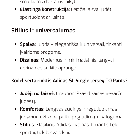
smulkiems daiktams laikyti.
Elastinga konstrukcija:
Leidžia laisvai judėti
sportuojant ar ilsintis.
Stilius ir universalumas
Spalva:
Juoda – elegantiška ir universali, tinkanti
įvairioms progoms.
Dizainas:
Modernus ir minimalistinis, lengvai
derinamas su kita apranga.
Kodėl verta rinktis Adidas SL Single Jersey TO Pants?
Judėjimo laisvė:
Ergonomiškas dizainas nevaržo
judesių.
Komfortas:
Lengvas audinys ir reguliuojamas
juosmuo užtikrina puikų prigludimą ir patogumą.
Stilius:
Klasikinis Adidas dizainas, tinkantis tiek
sportui, tiek laisvalaikiui.