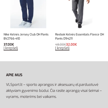
Nike Kelnės Jersey Club OH Pants
Reebok Kelnės Essentials Fleece OH
BV2766-410
Pants D94211
37,00
€
48,00
€
32,00
€
Į krepšelį
Į krepšelį
APIE MUS
VLSport.lt – sporto aprangos ir aksesuarų el.parduotuvė
aktyviam gyvenimo būdui. Čia rasite aprangą visai šeimai –
vyrams, moterims bei vaikams.