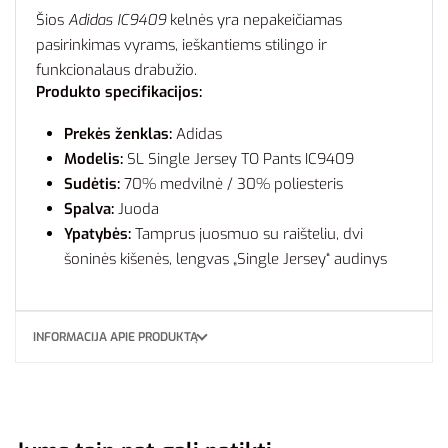
Šios
Adidas IC9409
kelnės yra nepakeičiamas
pasirinkimas vyrams, ieškantiems stilingo ir
funkcionalaus drabužio.
Produkto specifikacijos:
Prekės ženklas:
Adidas
Modelis:
SL Single Jersey TO Pants IC9409
Sudėtis:
70% medvilnė / 30% poliesteris
Spalva:
Juoda
Ypatybės:
Tamprus juosmuo su raišteliu, dvi
šoninės kišenės, lengvas „Single Jersey“ audinys
INFORMACIJA APIE PRODUKTĄ