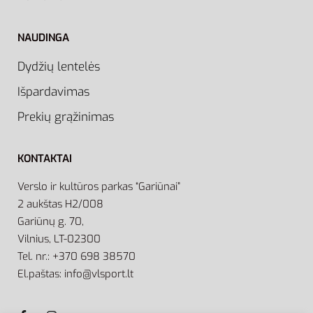
NAUDINGA
Dydžių lentelės
Išpardavimas
Prekių grąžinimas
KONTAKTAI
Verslo ir kultūros parkas “Gariūnai”
2 aukštas H2/008
Gariūnų g. 70,
Vilnius, LT-02300
Tel. nr.: +370 698 38570
El.paštas: info@vlsport.lt