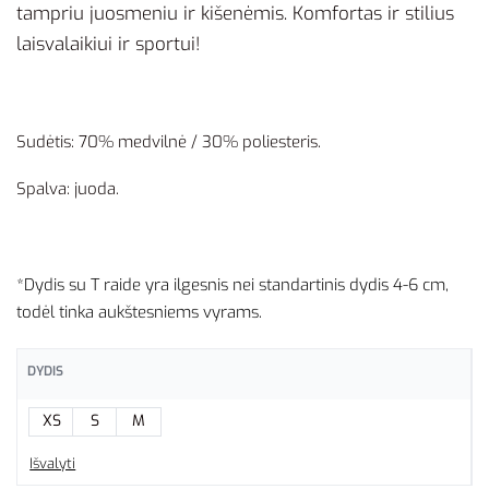
tampriu juosmeniu ir kišenėmis. Komfortas ir stilius
laisvalaikiui ir sportui!
Sudėtis: 70% medvilnė / 30% poliesteris.
Spalva: juoda.
*Dydis su T raide yra ilgesnis nei standartinis dydis 4-6 cm,
todėl tinka aukštesniems vyrams.
DYDIS
XS
S
M
Išvalyti