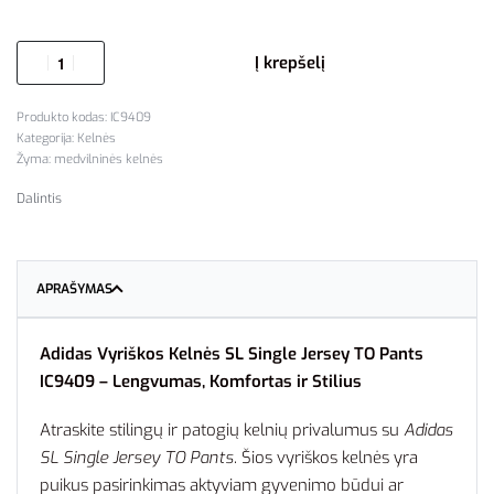
Į krepšelį
IC9409
Kategorija:
Kelnės
Žyma:
medvilninės kelnės
Dalintis
APRAŠYMAS
Adidas Vyriškos Kelnės SL Single Jersey TO Pants
IC9409 – Lengvumas, Komfortas ir Stilius
Atraskite stilingų ir patogių kelnių privalumus su
Adidas
SL Single Jersey TO Pants
. Šios vyriškos kelnės yra
puikus pasirinkimas aktyviam gyvenimo būdui ar