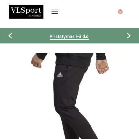
0
Pristatymas 1-3 d.d.