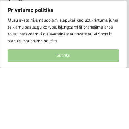
Privatumo politika
Mūsų svetainėje naudojami slapukai, kad užtikrintume jums
ATSISKAITYMAS
teikiamų paslaugų kokybę. Išjungdami šį pranešimą arba
toliau naršydami šioje svetainėje sutinkate su VLSport.lt
slapukų naudojimo politika.
Sutinku
© VLSport. 2026. Visos teisės saugomos.
Kopijuoti, platinti svetainės turinį be autorių sutikimo
griežtai draudžiama.
site by eworks