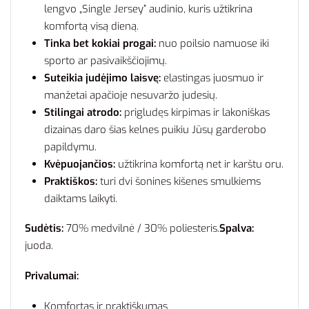
lengvo „Single Jersey” audinio, kuris užtikrina
komfortą visą dieną.
Tinka bet kokiai progai:
nuo poilsio namuose iki
sporto ar pasivaikščiojimų.
Suteikia judėjimo laisvę:
elastingas juosmuo ir
manžetai apačioje nesuvaržo judesių.
Stilingai atrodo:
prigludęs kirpimas ir lakoniškas
dizainas daro šias kelnes puikiu Jūsų garderobo
papildymu.
Kvėpuojančios:
užtikrina komfortą net ir karštu oru.
Praktiškos:
turi dvi šonines kišenes smulkiems
daiktams laikyti.
Sudėtis:
70% medvilnė / 30% poliesteris.
Spalva:
juoda.
Privalumai:
Komfortas ir praktiškumas