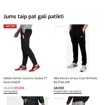
Jums taip pat gali patikti
-20% OFF
Adidas Kelnės Vyrams Juodos FT
Nike Kelnės Jersey Club OH Pants
Pants EI4619
BV2766-010
49,00
€
39,00
€
48,00
€
Į krepšelį
Pasirinkti savybes