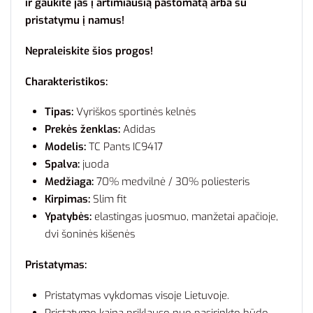
ir gaukite jas į artimiausią paštomatą arba su
pristatymu į namus!
Nepraleiskite šios progos!
Charakteristikos:
Tipas:
Vyriškos sportinės kelnės
Prekės ženklas:
Adidas
Modelis:
TC Pants IC9417
Spalva:
juoda
Medžiaga:
70% medvilnė / 30% poliesteris
Kirpimas:
Slim fit
Ypatybės:
elastingas juosmuo, manžetai apačioje,
dvi šoninės kišenės
Pristatymas:
Pristatymas vykdomas visoje Lietuvoje.
Pristatymo kaina priklauso nuo pasirinkto būdo.