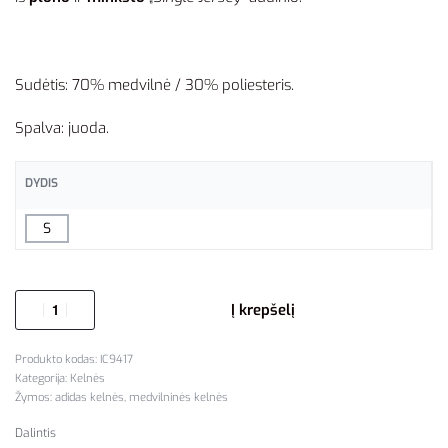
Sudėtis: 70% medvilnė / 30% poliesteris.
Spalva: juoda.
DYDIS
S
Į krepšelį
IC9417
Kategorija:
Kelnės
Žymos:
adidas kelnės
,
medvilninės kelnės
Dalintis