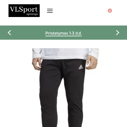
0
Pristatymas 1-3 d.d.