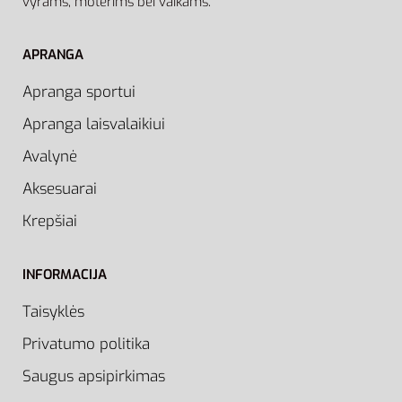
vyrams, moterims bei vaikams.
APRANGA
Apranga sportui
Apranga laisvalaikiui
Avalynė
Aksesuarai
Krepšiai
INFORMACIJA
Taisyklės
Privatumo politika
Saugus apsipirkimas