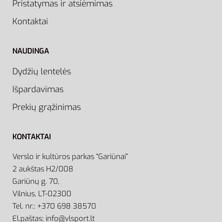
Pristatymas ir atsiėmimas
Kontaktai
NAUDINGA
Dydžių lentelės
Išpardavimas
Prekių grąžinimas
KONTAKTAI
Verslo ir kultūros parkas “Gariūnai”
2 aukštas H2/008
Gariūnų g. 70,
Vilnius, LT-02300
Tel. nr.: +370 698 38570
El.paštas: info@vlsport.lt