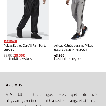
-26% OFF
Adidas Kelnės Core18 Rain Pants
Adidas Kelnės Vyrams Pilkos
CE9060
Essentials 3S FT GK9001
39,00
€
29,00
€
43,95
€
Pasirinkti savybes
Pasirinkti savybes
APIE MUS
VLSport.lt – sporto aprangos ir aksesuarų el.parduotuvė
aktyviam gyvenimo būdui. Čia rasite aprangą visai šeimai –