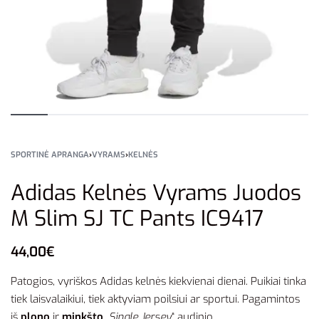
SPORTINĖ APRANGA
›
VYRAMS
›
KELNĖS
Adidas Kelnės Vyrams Juodos
M Slim SJ TC Pants IC9417
44,00
€
Patogios, vyriškos Adidas kelnės kiekvienai dienai. Puikiai tinka
tiek laisvalaikiui, tiek aktyviam poilsiui ar sportui. Pagamintos
iš
plono
ir
minkšto
„
Single Jersey
“ audinio.