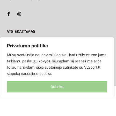
ATSISKAITYMAS
Privatumo politika
Mūsų svetainėje naudojami slapukai, kad užtikrintume jums
teikiamų paslaugų kokybę. Išjungdami šį pranešimą arba
toliau naršydami šioje svetainėje sutinkate su VLSport.lt
slapukų naudojimo politika.
Sutinku
© VLSport. 2026. Visos teisės saugomos.
Kopijuoti, platinti svetainės turinį be autorių sutikimo
griežtai draudžiama.