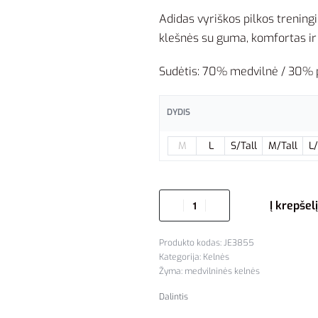
Adidas vyriškos pilkos treningi
klešnės su guma, komfortas ir s
Sudėtis: 70% medvilnė / 30% p
DYDIS
M
L
S/Tall
M/Tall
L/
Į krepšelį
JE3855
Kategorija:
Kelnės
Žyma:
medvilninės kelnės
Dalintis