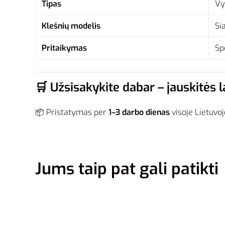
Tipas
Vy
Klešnių modelis
Si
Pritaikymas
Sp
🛒
Užsisakykite dabar – jauskitės la
📦 Pristatymas per
1–3 darbo dienas
visoje Lietuvoj
Jums taip pat gali patikti