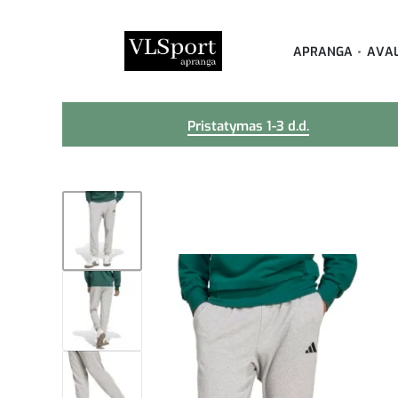
APRANGA
AVA
Pristatymas 1-3 d.d.