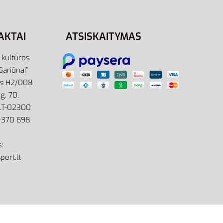
AKTAI
ATSISKAITYMAS
r kultūros
Gariūnai”
as H2/008
g. 70,
 LT-02300
: +370 698
:
port.lt