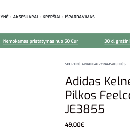
LYNĖ
AKSESUARAI
KREPŠIAI
IŠPARDAVIMAS
Nemokamas pristatymas nuo 50 Eur
30 d. grąžin
SPORTINĖ APRANGA
›
VYRAMS
›
KELNĖS
Adidas Keln
Pilkos Feel
JE3855
49,00
€