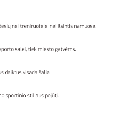
desių nei treniruotėje, nei ilsintis namuose.
 sporto salei, tiek miesto gatvėms.
us daiktus visada šalia.
 sportinio stiliaus pojūtį.