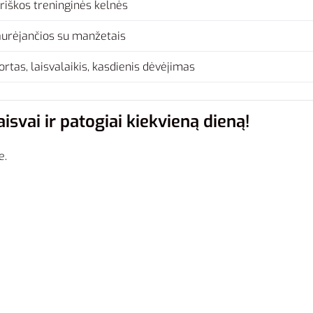
riškos treninginės kelnės
aurėjančios su manžetais
ortas, laisvalaikis, kasdienis dėvėjimas
isvai ir patogiai kiekvieną dieną!
e.