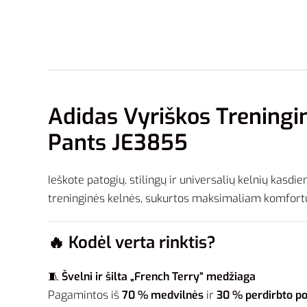
Adidas Vyriškos Treningin
Pants JE3855
Ieškote patogių, stilingų ir universalių kelnių kasd
treninginės kelnės, sukurtos maksimaliam komfortui
🔥
Kodėl verta rinktis?
🧵
Švelni ir šilta „French Terry“ medžiaga
Pagamintos iš
70 % medvilnės
ir
30 % perdirbto po