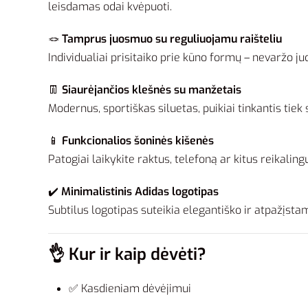
leisdamas odai kvėpuoti.
🪢
Tamprus juosmuo su reguliuojamu raišteliu
Individualiai prisitaiko prie kūno formų – nevaržo ju
👖
Siaurėjančios klešnės su manžetais
Modernus, sportiškas siluetas, puikiai tinkantis tiek
📱
Funkcionalios šoninės kišenės
Patogiai laikykite raktus, telefoną ar kitus reikaling
✔️
Minimalistinis Adidas logotipas
Subtilus logotipas suteikia elegantiško ir atpažįstamo
👌
Kur ir kaip dėvėti?
✅ Kasdieniam dėvėjimui