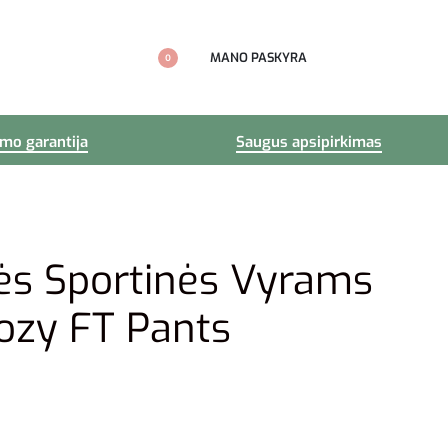
MANO PASKYRA
0
imo garantija
Saugus apsipirkimas
ės Sportinės Vyrams
cozy FT Pants