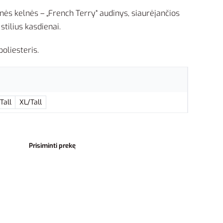
nės kelnės – „French Terry“ audinys, siaurėjančios
tilius kasdienai.
oliesteris.
Tall
XL/Tall
Prisiminti prekę