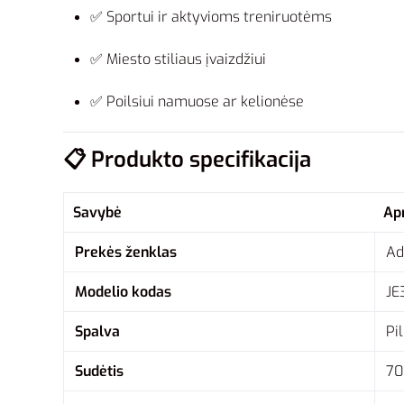
✅ Sportui ir aktyvioms treniruotėms
✅ Miesto stiliaus įvaizdžiui
✅ Poilsiui namuose ar kelionėse
📋
Produkto specifikacija
Savybė
Ap
Prekės ženklas
Ad
Modelio kodas
JE
Spalva
Pi
Sudėtis
70