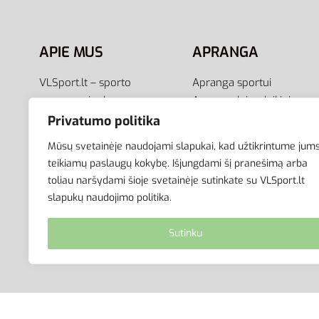
APIE MUS
APRANGA
VLSport.lt – sporto
Apranga sportui
aprangos ir aksesuarų
Apranga laisvalaikiui
el.parduotuvė aktyviam
Avalynė
Privatumo politika
gyvenimo būdui. Čia rasite
Aksesuarai
Mūsų svetainėje naudojami slapukai, kad užtikrintume jum
aprangą visai šeimai –
Krepšiai
teikiamų paslaugų kokybę. Išjungdami šį pranešimą arba
vyrams, moterims bei
toliau naršydami šioje svetainėje sutinkate su VLSport.lt
vaikams.
slapukų naudojimo politika.
Sutinku