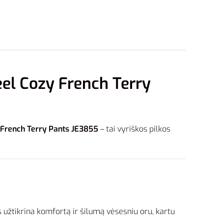
eel Cozy French Terry
 French Terry Pants JE3855
– tai vyriškos pilkos
is užtikrina komfortą ir šilumą vėsesniu oru, kartu