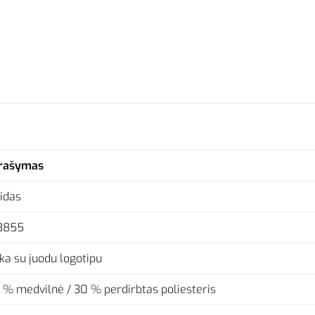
rašymas
idas
3855
lka su juodu logotipu
 % medvilnė / 30 % perdirbtas poliesteris