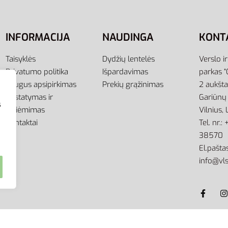
INFORMACIJA
NAUDINGA
KONT
Taisyklės
Dydžių lentelės
Verslo i
Privatumo politika
Išpardavimas
parkas “
Saugus apsipirkimas
Prekių grąžinimas
2 aukšt
Pristatymas ir
Gariūnų 
s
atsiėmimas
Vilnius,
Kontaktai
Tel. nr.
38570
El.paštas
info@vls