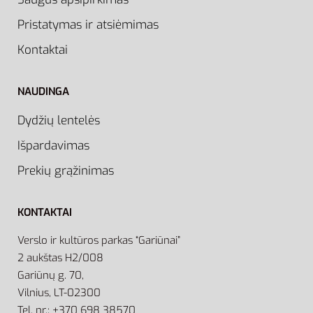
Pristatymas ir atsiėmimas
Kontaktai
NAUDINGA
Dydžių lentelės
Išpardavimas
Prekių grąžinimas
KONTAKTAI
Verslo ir kultūros parkas “Gariūnai”
2 aukštas H2/008
Gariūnų g. 70,
Vilnius, LT-02300
Tel. nr.: +370 698 38570