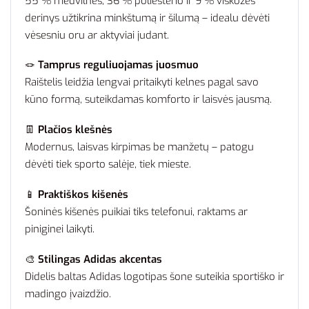
55 % medvilnės, 36 % poliesterio ir 9 % viskozės
derinys užtikrina minkštumą ir šilumą – idealu dėvėti
vėsesniu oru ar aktyviai judant.
🪢
Tamprus reguliuojamas juosmuo
Raištelis leidžia lengvai pritaikyti kelnes pagal savo
kūno formą, suteikdamas komforto ir laisvės jausmą.
👖
Plačios klešnės
Modernus, laisvas kirpimas be manžetų – patogu
dėvėti tiek sporto salėje, tiek mieste.
📱
Praktiškos kišenės
Šoninės kišenės puikiai tiks telefonui, raktams ar
piniginei laikyti.
🎨
Stilingas Adidas akcentas
Didelis baltas Adidas logotipas šone suteikia sportiško ir
madingo įvaizdžio.