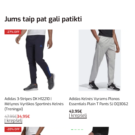
Jums taip pat gali patikti
-27% OFF
Adidas 3-Stripes DK H12210 |
Adidas Kelnės Vyrams Plonos
Mėlynos Vyriškos Sportinės Kelnės
Essentials Plain T Pants SJ DQ3062
(Treningai)
43,95
€
Į krepšelį
47,95
€
34,95
€
Į krepšelį
-20% OFF