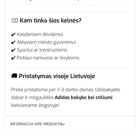
🧍‍♂️
Kam tinka šios kelnės?
✔️ Kasdieniam dėvėjimui
✔️ Aktyviam miesto gyvenimui
✔️ Sportui ar treniruotėms
✔️ Poilsiui namuose ar išvykoms
🚚
Pristatymas visoje Lietuvoje
Prekė pristatoma per 1–3 darbo dienas. Užsisakykite
dabar ir mėgaukitės
Adidas kokybe bei stiliumi
kiekviename žingsnyje!
INFORMACIJA APIE PRODUKTĄ