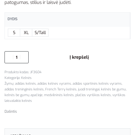
patogumas, stilius ir laisvė judėti.
DYDIS
S
XL
S/Tall
Į krepšelį
JF3604
Kategorija:
Kelnės
Žymų:
adidas kelnės
,
adidas kelnes vyrams
,
adidas sportinės kelnės vyrams
,
adidas treninginės kelnės
,
French Terry kelnės
,
juodi treningai
,
kelnės be gumu
,
kelnės be gumų apačioje
,
medvilninės kelnės
,
plačios vyriškos kelnės
,
vyriškos
laisvalaikio kelnės
Dalintis