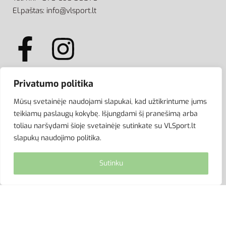
El.paštas: info@vlsport.lt
Privatumo politika
ATSISKAITYMAS
Mūsų svetainėje naudojami slapukai, kad užtikrintume jums
teikiamų paslaugų kokybę. Išjungdami šį pranešimą arba
toliau naršydami šioje svetainėje sutinkate su VLSport.lt
slapukų naudojimo politika.
Sutinku
© VLSport. 2026. Visos teisės saugomos.