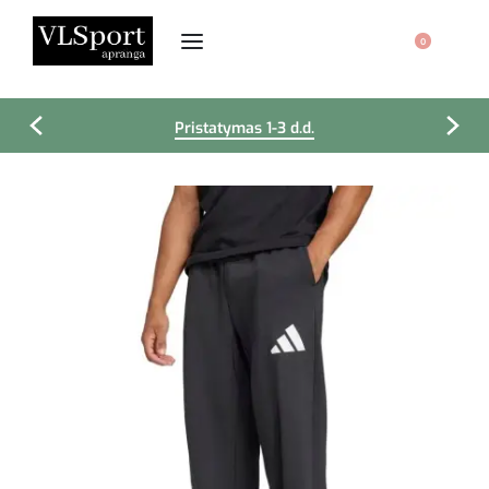
0
Pristatymas 1-3 d.d.