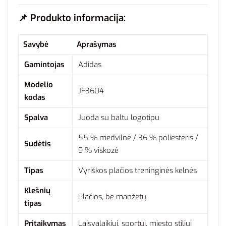
📌
Produkto informacija:
Savybė
Aprašymas
Gamintojas
Adidas
Modelio
JF3604
kodas
Spalva
Juoda su baltu logotipu
55 % medvilnė / 36 % poliesteris /
Sudėtis
9 % viskozė
Tipas
Vyriškos plačios treninginės kelnės
Klešnių
Plačios, be manžetų
tipas
Pritaikymas
Laisvalaikiui, sportui, miesto stiliui