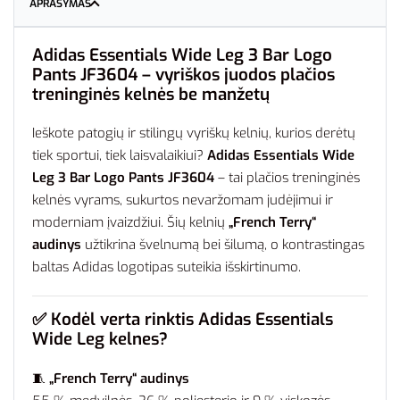
APRAŠYMAS
Adidas Essentials Wide Leg 3 Bar Logo
Pants JF3604 – vyriškos juodos plačios
treninginės kelnės be manžetų
Ieškote patogių ir stilingų vyriškų kelnių, kurios derėtų
tiek sportui, tiek laisvalaikiui?
Adidas Essentials Wide
Leg 3 Bar Logo Pants JF3604
– tai plačios treninginės
kelnės vyrams, sukurtos nevaržomam judėjimui ir
moderniam įvaizdžiui. Šių kelnių
„French Terry“
audinys
užtikrina švelnumą bei šilumą, o kontrastingas
baltas Adidas logotipas suteikia išskirtinumo.
✅
Kodėl verta rinktis Adidas Essentials
Wide Leg kelnes?
🧵
„French Terry“ audinys