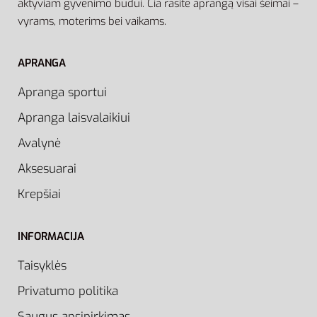
aktyviam gyvenimo būdui. Čia rasite aprangą visai šeimai –
vyrams, moterims bei vaikams.
APRANGA
Apranga sportui
Apranga laisvalaikiui
Avalynė
Aksesuarai
Krepšiai
INFORMACIJA
Taisyklės
Privatumo politika
Saugus apsipirkimas