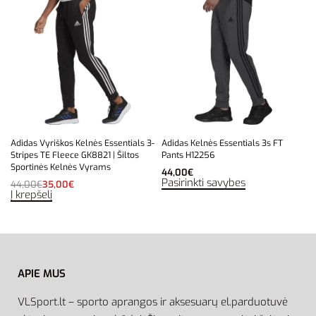
Adidas Vyriškos Kelnės Essentials 3-
Adidas Kelnės Essentials 3s FT
Stripes TE Fleece GK8821 | Šiltos
Pants H12256
Sportinės Kelnės Vyrams
44,00
€
Pasirinkti savybes
44,00
€
35,00
€
Į krepšelį
APIE MUS
VLSport.lt – sporto aprangos ir aksesuarų el.parduotuvė