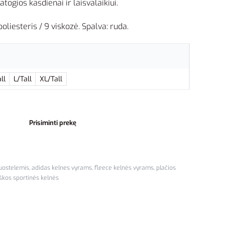
atogios kasdienai ir laisvalaikiui.
liesteris / 9 viskozė. Spalva: ruda.
ll
L/Tall
XL/Tall
Prisiminti prekę
juostelemis
,
adidas kelnes vyrams
,
fleece kelnės vyrams
,
plačios
iškos sportinės kelnės