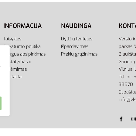
INFORMACIJA
NAUDINGA
KONT
Taisyklės
Dydžių lentelės
Verslo i
Privatumo politika
Išpardavimas
parkas “
Saugus apsipirkimas
Prekių grąžinimas
2 aukšt
Pristatymas ir
Gariūnų 
s
atsiėmimas
Vilnius,
Kontaktai
Tel. nr.
38570
El.paštas
info@vls