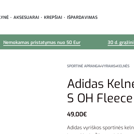
LYNĖ
AKSESUARAI
KREPŠIAI
IŠPARDAVIMAS
Nemokamas pristatymas nuo 50 Eur
30 d. grąžin
SPORTINĖ APRANGA
›
VYRAMS
›
KELNĖS
Adidas Keln
S OH Fleece
49,00
€
Adidas vyriškos sportinės keln