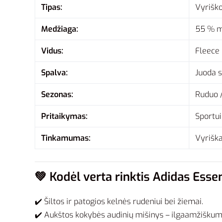
Tipas:
Vyriško
Medžiaga:
55 % me
Vidus:
Fleece 
Spalva:
Juoda s
Sezonas:
Ruduo 
Pritaikymas:
Sportui
Tinkamumas:
Vyrišk
💚
Kodėl verta rinktis Adidas Ess
✔️ Šiltos ir patogios kelnės rudeniui bei žiemai.
✔️ Aukštos kokybės audinių mišinys – ilgaamžiškum