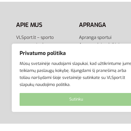
Į krepšelį
APIE MUS
APRANGA
VLSport.lt – sporto
Apranga sportui
aprangos ir aksesuarų
Apranga laisvalaikiui
el.parduotuvė aktyviam
Avalynė
Privatumo politika
gyvenimo būdui. Čia rasite
Aksesuarai
Mūsų svetainėje naudojami slapukai, kad užtikrintume jum
aprangą visai šeimai –
Krepšiai
teikiamų paslaugų kokybę. Išjungdami šį pranešimą arba
vyrams, moterims bei
toliau naršydami šioje svetainėje sutinkate su VLSport.lt
vaikams.
slapukų naudojimo politika.
Sutinku