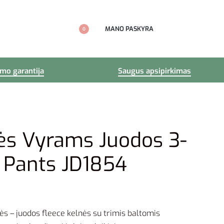
MANO PASKYRA
0
imo garantija
Saugus apsipirkimas
ės Vyrams Juodos 3-
 Pants JD1854
ės – juodos fleece kelnės su trimis baltomis