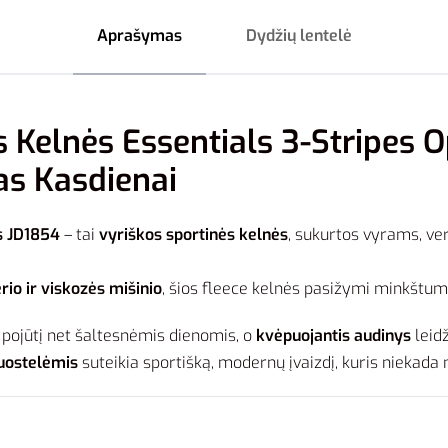
Aprašymas
Dydžių lentelė
s Kelnės Essentials 3-Stripes 
tas Kasdienai
s JD1854
– tai
vyriškos sportinės kelnės
, sukurtos vyrams, ver
io ir viskozės mišinio
, šios fleece kelnės pasižymi minkštu
pojūtį net šaltesnėmis dienomis, o
kvėpuojantis audinys
leidž
juostelėmis
suteikia sportišką, modernų įvaizdį, kuris niekada 