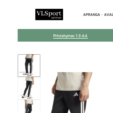
APRANGA
AVA
Pristatymas 1-3 d.d.