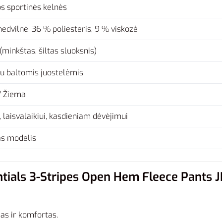
s sportinės kelnės
dvilnė, 36 % poliesteris, 9 % viskozė
(minkštas, šiltas sluoksnis)
u baltomis juostelėmis
/ Žiema
, laisvalaikiui, kasdieniam dėvėjimui
as modelis
entials 3-Stripes Open Hem Fleece Pants 
as ir komfortas.