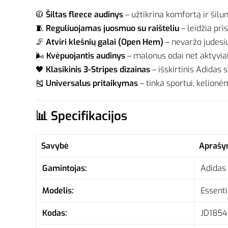
🧥
Šiltas fleece audinys
– užtikrina komfortą ir šilu
🧵
Reguliuojamas juosmuo su raišteliu
– leidžia pris
🦵
Atviri klešnių galai (Open Hem)
– nevaržo judesių,
🌬️
Kvėpuojantis audinys
– malonus odai net aktyviai
🖤
Klasikinis 3-Stripes dizainas
– išskirtinis Adidas s
🎽
Universalus pritaikymas
– tinka sportui, kelionėm
📊
Specifikacijos
Savybė
Aprašy
Gamintojas:
Adidas
Modelis:
Essent
Kodas:
JD1854