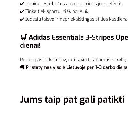
✔️ Ikoninis „Adidas“ dizainas su trimis juostelėmis.
✔️ Tinka tiek sportui, tiek poilsiui.
✔️ Judesių laisvė ir nepriekaištingas stilius kasdienai
🛒
Adidas Essentials 3-Stripes Ope
dienai!
Puikus pasirinkimas vyrams, vertinantiems kokybę,
🚚
Pristatymas visoje Lietuvoje per 1–3 darbo diena
Jums taip pat gali patikti