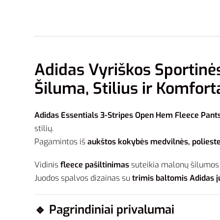
Adidas Vyriškos Sportinė
Šiluma, Stilius ir Komfor
Adidas Essentials 3-Stripes Open Hem Fleece Pant
stilių.
Pagamintos iš
aukštos kokybės medvilnės, poliester
Vidinis
fleece pašiltinimas
suteikia malonų šilumos 
Juodos spalvos dizainas su
trimis baltomis Adidas 
🔹
Pagrindiniai privalumai