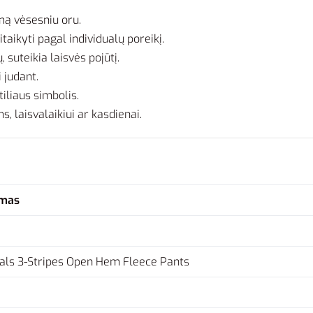
mą vėsesniu oru.
itaikyti pagal individualų poreikį.
 suteikia laisvės pojūtį.
 judant.
tiliaus simbolis.
s, laisvalaikiui ar kasdienai.
mas
ials 3-Stripes Open Hem Fleece Pants