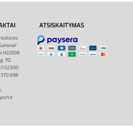
AKTAI
ATSISKAITYMAS
r kultūros
Gariūnai”
as H2/008
g. 70,
 LT-02300
: +370 698
:
port.lt