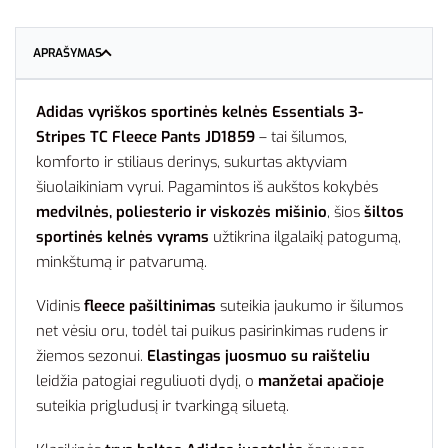
APRAŠYMAS
Adidas vyriškos sportinės kelnės Essentials 3-
Stripes TC Fleece Pants JD1859
– tai šilumos,
komforto ir stiliaus derinys, sukurtas aktyviam
šiuolaikiniam vyrui. Pagamintos iš aukštos kokybės
medvilnės, poliesterio ir viskozės mišinio
, šios
šiltos
sportinės kelnės vyrams
užtikrina ilgalaikį patogumą,
minkštumą ir patvarumą.
Vidinis
fleece pašiltinimas
suteikia jaukumo ir šilumos
net vėsiu oru, todėl tai puikus pasirinkimas rudens ir
žiemos sezonui.
Elastingas juosmuo su raišteliu
leidžia patogiai reguliuoti dydį, o
manžetai apačioje
suteikia prigludusį ir tvarkingą siluetą.