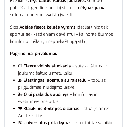
Klasikinės
trys baltos Adidas juostelės
šonuose
pabrėžia legendinį sportinį stilių, o
mėlyna spalva
suteikia modernų, vyrišką įvaizdį.
Šios
Adidas fleece kelnės vyrams
idealiai tinka tiek
sportui, tiek kasdieniam dėvėjimui – kai norite šilumos,
komforto ir išlaikyti nepriekaištingą stilių.
Pagrindiniai privalumai:
🧥
Fleece vidinis sluoksnis
– suteikia šilumą ir
jaukumą šaltuoju metų laiku.
🧵
Elastingas juosmuo su raišteliu
– tobulas
prigludimas ir judėjimo laisvė.
🌬️
Orui pralaidus audinys
– komfortas ir
švelnumas prie odos.
🖤
Klasikinis 3-Stripes dizainas
– atpažįstamas
Adidas stilius.
🎽
Universalus pritaikymas
– sportui, laisvalaikiui