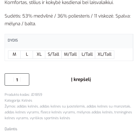
Komfortas, stilius ir kokybė kasdienai bei laisvalaikiui.
Sudėtis: 53% medvilnė / 36% poliesteris / 11 viskozė. Spalva:
mėlyna / balta.
DYDIS
M
L
XL
S/Tall
M/Tall
L/Tall
XL/Tall
Į krepšelį
JD1859
Kategorija:
Kelnės
Žymos:
adidas kelnės
,
adidas kelnes su juostelemis
,
adidas kelnes su manzetais
,
adidas kelnes vyrams
,
fleece kelnės vyrams
,
mėlynos adidas kelnės
,
treningines
kelnes vyrams
,
vyriškos sportinės kelnės
Dalintis