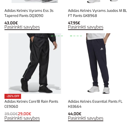
Adidas Kelnės Vyrams Ess 3s
Adidas Kelnės Vyrams Juodos M BL
Tapered Pants DQ3090
FT Pants GK8968
43,00
€
47,95
€
Pasirinkti savybes
Pasirinkti savybes
-26% OFF
Adidas Kelnės Core18 Rain Pants
Adidas Kelnės Essential Pants FL
CE9060
H33664
39,00
€
29,00
€
44,00
€
Pasirinkti savybes
Pasirinkti savybes