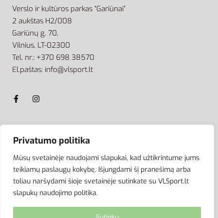
Verslo ir kultūros parkas “Gariūnai”
2 aukštas H2/008
Gariūnų g. 70,
Vilnius, LT-02300
Tel. nr.: +370 698 38570
El.paštas: info@vlsport.lt
ATSISKAITYMAS
Privatumo politika
Mūsų svetainėje naudojami slapukai, kad užtikrintume jums
teikiamų paslaugų kokybę. Išjungdami šį pranešimą arba
toliau naršydami šioje svetainėje sutinkate su VLSport.lt
slapukų naudojimo politika.
Sutinku