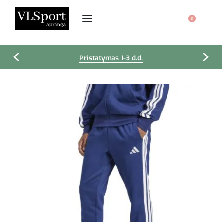
0
Pristatymas 1-3 d.d.