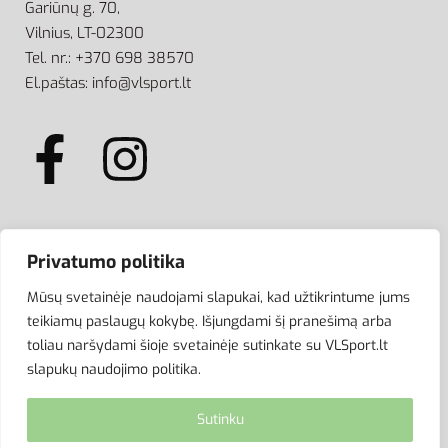
Gariūnų g. 70,
Vilnius, LT-02300
Tel. nr.: +370 698 38570
El.paštas: info@vlsport.lt
ATSISKAITYMAS
Privatumo politika
Mūsų svetainėje naudojami slapukai, kad užtikrintume jums
teikiamų paslaugų kokybę. Išjungdami šį pranešimą arba
toliau naršydami šioje svetainėje sutinkate su VLSport.lt
slapukų naudojimo politika.
Sutinku