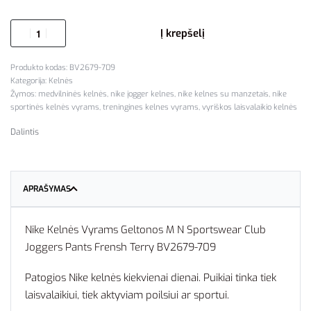
Į krepšelį
BV2679-709
Kategorija:
Kelnės
Žymos:
medvilninės kelnės
,
nike jogger kelnes
,
nike kelnes su manzetais
,
nike
sportinės kelnės vyrams
,
treningines kelnes vyrams
,
vyriškos laisvalaikio kelnės
Dalintis
APRAŠYMAS
Nike Kelnės Vyrams Geltonos M N Sportswear Club
Joggers Pants Frensh Terry BV2679-709
Patogios Nike kelnės kiekvienai dienai. Puikiai tinka tiek
laisvalaikiui, tiek aktyviam poilsiui ar sportui.