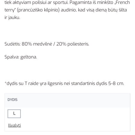
tiek aktyviam poilsiui ar sportui. Pagaminta iš minkšto „French
terry“ (prancūziško kilpinio) audinio, kad visą dieną būtų šilta
ir jauku.
Sudėtis: 80% medvilnė / 20% poliesteris.
Spalva: geltona.
*dydis su T raide yra ilgesnis nei standartinis dydis 5-8 cm.
DYDIS
L
Išvalyti