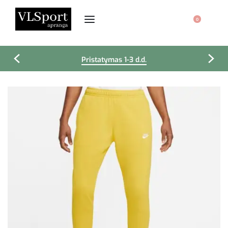
0
Pristatymas 1-3 d.d.