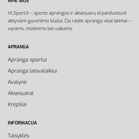
APIE MUS
VLSport.lt – sporto aprangos ir aksesuarų el.parduotuvė
aktyviam gyvenimo būdui. Čia rasite aprangą visai šeimai –
vyrams, moterims bei vaikams.
APRANGA
Apranga sportui
Apranga laisvalaikiui
Avalynė
Aksesuarai
Krepšiai
INFORMACIJA
Taisyklės