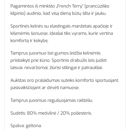
Pagamintos iš minkšto „French Terry“ (prancūziško
kilpinio) audinio, kad visą dieną būtų šilta ir jauku.
Sportinės kelnės su elastingais manžetais apačioje ir
kišenėmis šonuose, idealiai tiks vyrams, kurie vertina
komfortą ir kokybę.
Tamprus juosmuo bei gumos leidžia kelnėmis
prisitaikyti prie kūno. Sportinis drabužis leis judėti
laisvai, nevaržomai, žiūrisi stilingai ir patraukliai.
Aukštas oro pralaidumas suteiks komforto sportuojant,
pasivaikščiojant ar dėvėti namuose.
Tamprus juosmuo reguliuojamas raišteliu.
Sudėtis: 80% medvilnė / 20% poliesteris.
Spalva: geltona.